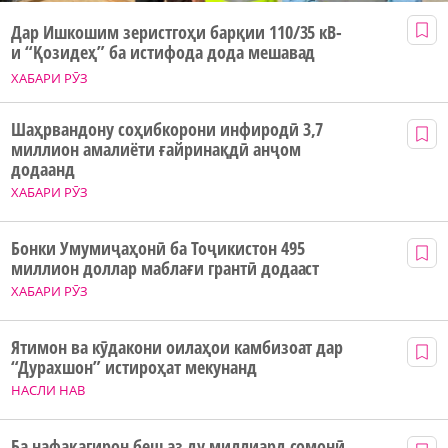
Дар Ишкошим зеристгоҳи барқии 110/35 кВ-
и “Қозидеҳ” ба истифода дода мешавад
ХАБАРИ РӮЗ
Шаҳрвандону соҳибкорони инфиродӣ 3,7
миллион амалиёти ғайринақдӣ анҷом
додаанд
ХАБАРИ РӮЗ
Бонки Умумиҷаҳонӣ ба Тоҷикистон 495
миллион доллар маблағи грантӣ додааст
ХАБАРИ РӮЗ
Ятимон ва кӯдакони оилаҳои камбизоат дар
“Дурахшон” истироҳат мекунанд
НАСЛИ НАВ
Ба нафақагирон беш аз ду миллиард сомонӣ