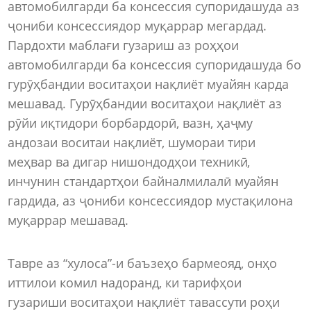
автомобилгарди ба консессия супоридашуда аз
ҷониби консессиядор муқаррар мегардад.
Пардохти маблағи гузариш аз роҳҳои
автомобилгарди ба консессия супоридашуда бо
гурӯҳбандии воситаҳои нақлиёт муайян карда
мешавад. Гурӯҳбандии воситаҳои нақлиёт аз
рӯйи иқтидори борбардорӣ, вазн, ҳаҷму
андозаи воситаи нақлиёт, шумораи тири
меҳвар ва дигар нишондодҳои техникӣ,
инчунин стандартҳои байналмилалӣ муайян
гардида, аз ҷониби консессиядор мустақилона
муқаррар мешавад.
Тавре аз “хулоса”-и баъзеҳо бармеояд, онҳо
иттилои комил надоранд, ки тарифҳои
гузариши воситаҳои нақлиёт тавассути роҳи