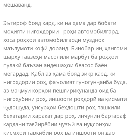
мешаванд.
Эътироф бояд кард, ки на ҳама дар бобати
моҳияти нигоҳдории роҳи автомобилгард,
хоса роҳҳои автомобилгарди музднок
маълумоти кофӣ доранд. Бинобар ин, ҳангоми
шарҳу тавзеҳи масолили марбут ба роҳҳои
пулакӣ баъзан андешаҳои беасос баён
мегардад. Қабл аз ҳама бояд зикр кард, ки
нигоҳдории роҳ, фаъолият гуногунҷанба буда,
аз маҷмӯи корҳои пешгирикунанда оид ба
нигоҳубини роҳ, иншооти роҳдорӣ ва қисмати
ҷудошуда, унсурҳои беҳдошти роҳ, ташкили
бехатарии ҳаракат дар роҳ, инчунин бартараф
кардани тағйирёбии ҷузъӣ ва нуқсонҳои
қисмҳои таркибии роҳ ва иншооти он дар