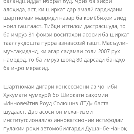
баландшиддат иборат буд. Ҷоиз ба зик­ри
алоҳида, аст, ки ширкат дар амалӣ гардидани
шартномаи мавриди назар ба комёбиҳои зиёд
ноил гаштааст. Тибқи иттилои дастрасшуда, то
ба имрӯз 31 фоизи воситаҳои асосии ба ширкат
тааллуқдошта пурра азнавсозӣ гашт. Масъулин
муътақиданд, ки агар садамаи соли 2007 рух
намедод, то ба имрӯз шояд 80 дарсади бандҳо
ба иҷро мерасид.
Шартномаи дигари консессионӣ аз ҷониби
Ҳукумати ҷумҳурӣ бо Ширкати саҳомии
«Инновейтив Роуд Солюшнз ЛТД» баста
шудааст. Дар асоси он механизми
институтсионалию инноватсионии истифодаи
пулакии роҳи автомобилгарди Душанбе-Чаноқ