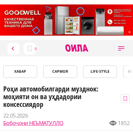
ХАБАР
САРМОЯ
LIFE-STYLE
М
Роҳи автомобилгарди музднок:
моҳияти он ва уҳдадории
консессиядор
22.05.2026
Бобоҷони НЕЪМАТУЛЛО
1852