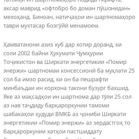
аксар маврид «офтобро бо доман пӯшонидан»
мехоҳанд. Биноан, натиҷаҳои ин шартномаҳоро
таври мухтасар бозгӯйӣ менамоем.
Ҳамватанони азиз хуб дар хотир доранд, ки
соли 2002 байни Ҳукумати Ҷумҳурии
Тоҷикистон ва Ширкати энергетикии «Помир
энержи» шартномаи консессионӣ ба муҳлати 25
сол ба имзо расид, ки он ба пешрафти
минбаъдаи ин корхона такони бузург бахшид.
Яке аз мақсадҳои ин шартнома дар тӯли 25 сол
аз нав таҷдиду барқароркунии тамоми
шабакаҳои ҳудуди ВМКБ аз ҷониби Ширкати
энергетикии «Помир энержи» аз зердастгоҳ то
барқароркунии хатҳои пастшиддату