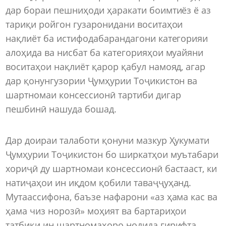
дар бораи пешниҳоди ҳаракати боимтиёз ё аз
тариқи ройгон гузаронидани воситаҳои
нақлиёт ба истифодабарандагони категорияи
алоҳида ва нисбат ба категорияҳои муайяни
воситаҳои нақлиёт қарор қабул намояд, агар
дар қонунгузории Ҷумҳурии Тоҷикистон ва
шартномаи консессионӣ тартиби дигар
пешбинӣ нашуда бошад.
Дар доираи талаботи қонуни мазкур Ҳукумати
Ҷумҳурии Тоҷикистон бо ширкатҳои муътабари
хориҷӣ ду шартномаи консессионӣ бастааст, ки
натиҷаҳои ин иқдом қобили таваҷҷуҳанд.
Мутаассифона, баъзе нафарони «аз ҳама кас ва
ҳама чиз норозӣ» моҳият ва бартариҳои
татбиқи ин шартномаҳоро нодида гирифта,