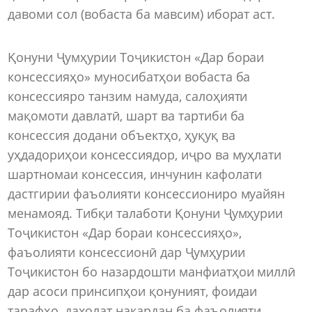
давоми сол (вобаста ба мавсим) иборат аст.
Қонуни Ҷумҳурии Тоҷикистон «Дар бораи
консессияҳо» муносибатҳои вобаста ба
консессияро танзим намуда, салоҳияти
мақомоти давлатӣ, шарт ва тартиби ба
консессия додани объектҳо, ҳуқуқ ва
уҳдадориҳои консессиядор, иҷро ва муҳлати
шартномаи консессия, инчунин кафолати
дастгирии фаъолияти консессиониро муайян
менамояд. Тибқи талаботи Қонуни Ҷумҳурии
Тоҷикистон «Дар бораи консессияҳо»,
фаъолияти консессионӣ дар Ҷумҳурии
Тоҷикистон бо назардошти манфиатҳои миллӣ
дар асоси принсипҳои қонуният, фоидаи
тарафҳо, дахолат накардан ба фаъолияти