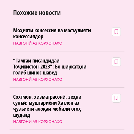
Похожие новости
Моҳияти консессия ва масъулияти
консессиядор
НАВГОНӢ АЗ КОРХОНАҲО
“Тамғаи писандидаи
Тоҷикистон-2023”: Бо ширкатҳои
ғолиб шинос шавед
НАВГОНӢ АЗ КОРХОНАҲО
Сохтмон, хизматрасонӣ, зеҳни
сунъӣ: муштариёни Хатлон аз
ҷузъиёти алоқаи мобилӣ огоҳ
шуданд
НАВГОНӢ АЗ КОРХОНАҲО