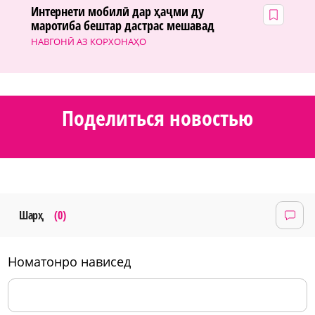
Интернети мобилӣ дар ҳаҷми ду
маротиба бештар дастрас мешавад
НАВГОНӢ АЗ КОРХОНАҲО
Поделиться новостью
Шарҳ
(0)
номатонро нависед