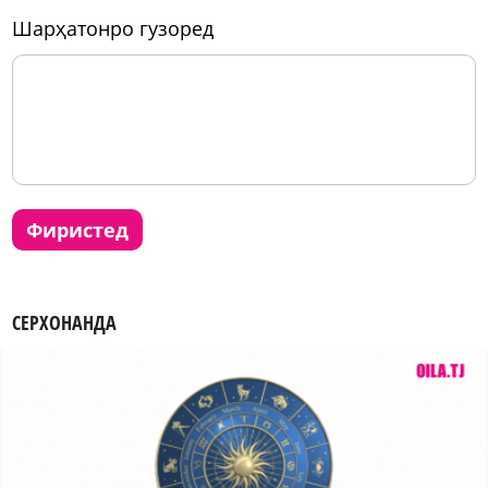
шарҳатонро гузоред
фиристед
СЕРХОНАНДА