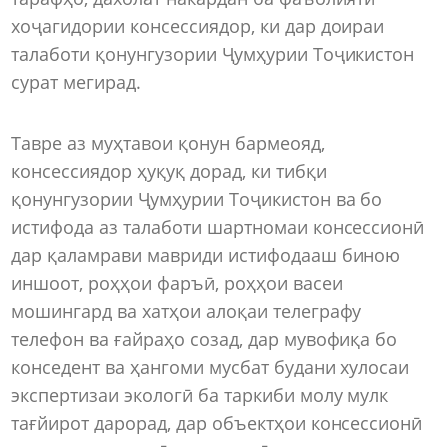
хоҷагидории консессиядор, ки дар доираи
талаботи қонунгузории Ҷумҳурии Тоҷикистон
сурат мегирад.
Тавре аз муҳтавои қонун бармеояд,
консессиядор ҳуқуқ дорад, ки тибқи
қонунгузории Ҷумҳурии Тоҷикистон ва бо
истифода аз талаботи шартномаи консессионӣ
дар қаламрави мавриди истифодааш биною
иншоот, роҳҳои фаръӣ, роҳҳои васеи
мошингард ва хатҳои алоқаи телеграфу
телефон ва ғайраҳо созад, дар мувофиқа бо
конседент ва ҳангоми мусбат будани хулосаи
экспертизаи экологӣ ба таркиби молу мулк
тағйирот дарорад, дар объектҳои консессионӣ