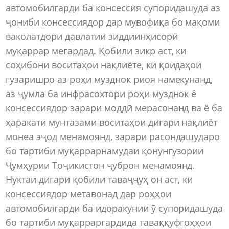
автомобилгарди ба консессия супоридашуда аз
ҷониби консессиядор дар мувофиқа бо мақоми
ваколатдори давлатии зиддиинҳисорӣ
муқаррар мегардад. Қобили зикр аст, ки
соҳибони воситаҳои нақлиёте, ки қоидаҳои
гузаришро аз роҳи музднок риоя намекунанд,
аз ҷумла ба инфрасохтори роҳи музднок ё
консессиядор зарари моддӣ мерасонанд ва ё ба
ҳаракати мунтазами воситаҳои дигари нақлиёт
монеа эҷод менамоянд, зарари расондашударо
бо тартиби муқаррарнамудаи қонунгузории
Ҷумҳурии Тоҷикистон ҷуброн менамоянд.
Нуктаи дигари қобили таваҷҷуҳ он аст, ки
консессиядор метавонад дар роҳҳои
автомобилгарди ба идоракунии ӯ супоридашуда
бо тартиби муқарраргардида таваққуфгоҳҳои