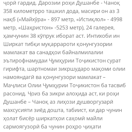
ҷорӣ гардид. Дарозии роҳи Душанбе - Чаноқ
358 километр­ро ташкил дода, масири он аз 3
нақб («Майхӯра» - 897 метр, «Истиқлол» - 4998
метр, «Шаҳрис­тон» -5253 метр), 24 галерея,
ҳамчунин 38 кӯпрук иборат аст. Интихоби ин
Ширкат тибқи муқаррароти қонунгузории
мамлакат ва санадҳои байналмилалии
эътирофнамудаи Ҷумҳурии Тоҷикистон сурат
гирифта, шартномаи зикршударо мақоми олии
намояндагӣ ва қонунгузори мамлакат –
Маҷлиси Олии Ҷумҳурии Тоҷикистон ба тасвиб
расонид. Ҷоиз ба зикри алоҳида аст, ки роҳи
Душанбе – Чаноқ аз лиҳози душворгузарӣ
махсусияти зиёд дошта, табиист, ки дар чунин
ҳолат бисёр ширкатҳои саҳомӣ майли
сармоягузорӣ ба чунин роҳро ҷиҳати