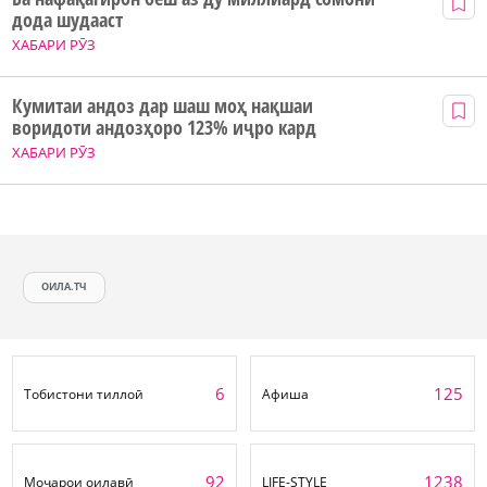
дода шудааст
ХАБАРИ РӮЗ
Кумитаи андоз дар шаш моҳ нақшаи
воридоти андозҳоро 123% иҷро кард
ХАБАРИ РӮЗ
ОИЛА.ТЧ
6
125
Тобистони тиллоӣ
Афиша
92
1238
Моҷарои оилавӣ
LIFE-STYLE