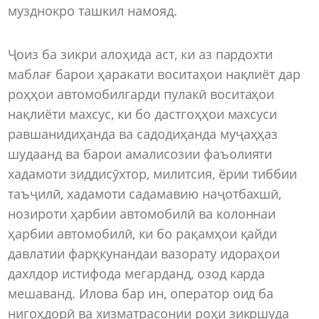
музднокро ташкил намояд.
Ҷоиз ба зикри алоҳида аст, ки аз пардохти
маблағ барои ҳаракати воситаҳои нақлиёт дар
роҳҳои автомобилгарди пулакӣ воситаҳои
нақлиёти махсус, ки бо дастгоҳҳои махсуси
равшанидиҳанда ва садодиҳанда муҷаҳҳаз
шудаанд ва барои амалисозии фаъолияти
хадамоти зиддисӯхтор, милитсия, ёрии тиббии
таъҷилӣ, хадамоти садамавию наҷотбахшӣ,
нозироти ҳарбии автомобилӣ ва колоннаи
ҳарбии автомобилӣ, ки бо рақамҳои қайди
давлатии фарқкунандаи вазорату идораҳои
дахлдор истифода мегарданд, озод карда
мешаванд. Илова бар ин, оператор оид ба
нигоҳдорӣ ва хизматрасонии роҳи зикршуда