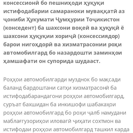
консессионӣ бо пешниҳоди ҳуқуқи
истифодабарии самараноки муваққатӣ аз
ҷониби Ҳукумати Ҷумҳурии Тоҷикистон
(конседент) ба шахсони воқеӣ ва ҳуқуқӣ ё
шахсони ҳуқуқии хориҷӣ (консессиядор)
барои нигоҳдорӣ ва хизматрасонии роҳи
автомобилгард бо назардошти заминҳои
ҳамшафати он супорида шудааст.
Роҳҳои автомобилгарди музднок бо мақсади
баланд бардоштани сатҳи хизматрасонӣ ба
истифодабарандагони роҳҳои автомобилгард,
суръат бахшидан ба инкишофи шабакаҳои
роҳҳои автомобилгард бо роҳи ҷалб намудани
маблағгузориҳои иловагӣ ҷиҳати сохтмон ва
истифодаи роҳҳои автомобилгард ташкил карда