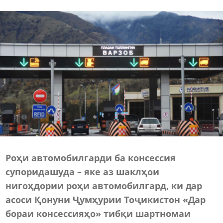
Роҳи автомобилгарди ба консессия
супоридашуда – яке аз шаклҳои
нигоҳдории роҳи автомобилгард, ки дар
асоси Қонуни Ҷумҳурии Тоҷикистон «Дар
бораи консессияҳо» тибқи шартномаи