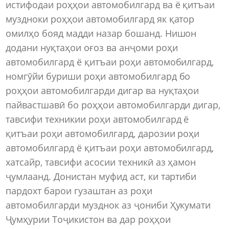
истифодаи роҳҳои автомобилгард ва ё қитъаи
муздноки роҳҳои автомобилгард як қатор
омилҳо бояд мадди назар бошанд. Нишон
додани нуқтаҳои оғоз ва анҷоми роҳи
автомобилгард ё қитъаи роҳи автомобилгард,
номгӯйи буриши роҳи автомобилгард бо
роҳҳои автомобилгарди дигар ва нуқтаҳои
пайвастшавӣ бо роҳҳои автомобилгарди дигар,
тавсифи техникии роҳи автомобилгард ё
қитъаи роҳи автомобилгард, дарозии роҳи
автомобилгард ё қитъаи роҳи автомобилгард,
хатсайр, тавсифи асосии техникӣ аз ҳамон
ҷумлаанд. Донистан муфид аст, ки тартиби
пардохт барои гузаштан аз роҳи
автомобилгарди музднок аз ҷониби Ҳукумати
Ҷумҳурии Тоҷикистон ва дар роҳҳои