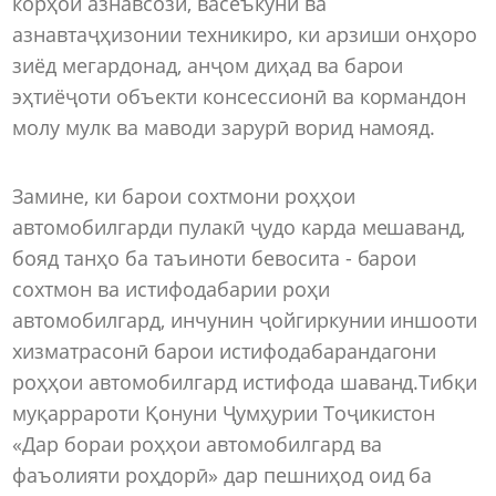
корҳои азнавсозӣ, васеъкунӣ ва
азнавтаҷҳизонии техникиро, ки арзиши онҳоро
зиёд мегардонад, анҷом диҳад ва барои
эҳтиёҷоти объекти консессионӣ ва кормандон
молу мулк ва маводи зарурӣ ворид намояд.
Замине, ки барои сохтмони роҳҳои
автомобилгарди пулакӣ ҷудо карда мешаванд,
бояд танҳо ба таъиноти бевосита - барои
сохтмон ва истифодабарии роҳи
автомобилгард, инчунин ҷойгиркунии иншооти
хизматрасонӣ барои истифодабарандагони
роҳҳои автомобилгард истифода шаванд.Тибқи
муқаррароти Қонуни Ҷумҳурии Тоҷикистон
«Дар бораи роҳҳои автомобилгард ва
фаъолияти роҳдорӣ» дар пешниҳод оид ба