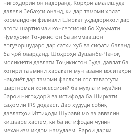
нигоҳдории он надоранд. Корҳои амалишуда
далели бебаҳси онанд, ки дар тамоми ҳолат
кормандони филиали Ширкат уҳдадориҳои дар
асоси шартномаи консессионӣ бо Ҳукумати
Ҷумҳурии Тоҷикистон ба зиммаашон
вогузоршударо дар сатҳи хуб ва сифати баланд
ба ҷой оварданд. Шоҳроҳи Душанбе-Чаноқ
моликияти давлати Тоҷикистон буда, давлат ба
хотири таъмини ҳаракати мунтазами воситаҳои
нақлиёт дар тамоми фаслҳои сол тавассути
шартномаи консессионӣ ба муҳлати муайян
барои нигоҳдорӣ ва истифода ба Ширкати
саҳомии IRS додааст. Дар ҳудуди собиқ
давлатҳои Иттиҳоди Шуравӣ мо аз аввалин
кишваре ҳастем, ки ба истифодаи чунин
механизм иқдом намудаем. Барои дарки