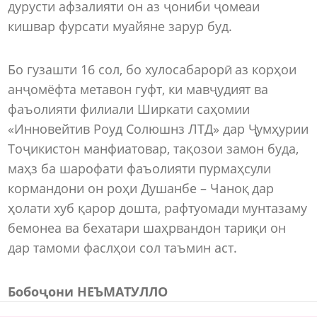
дурусти афзалияти он аз ҷониби ҷомеаи
кишвар фурсати муайяне зарур буд.
Бо гузашти 16 сол, бо хулосабарорӣ аз корҳои
анҷомёфта метавон гуфт, ки мавҷудият ва
фаъолияти филиали Ширкати саҳомии
«Инновейтив Роуд Солюшнз ЛТД» дар Ҷумҳурии
Тоҷикистон манфиатовар, тақозои замон буда,
маҳз ба шарофати фаъолияти пурмаҳсули
кормандони он роҳи Душанбе – Чаноқ дар
ҳолати хуб қарор дошта, рафтуомади мунтазаму
бемонеа ва бехатари шаҳрвандон тариқи он
дар тамоми фаслҳои сол таъмин аст.
Бобоҷони НЕЪМАТУЛЛО