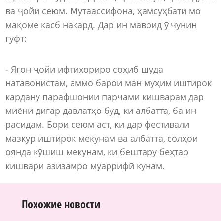
ва ҷойи сеюм. Мутаассифона, ҳамсуҳбати мо
мақоме касб накард. Дар ин маврид ӯ чунин
гуфт:
- Ягон ҷойи ифтихориро соҳиб шуда
натавонистам, аммо барои ман муҳим иштирок
кардану парафшонии парчами кишварам дар
миёни дигар давлатҳо буд, ки албатта, ба ин
расидам. Бори сеюм аст, ки дар фестивали
мазкур иштирок мекунам ва албатта, солҳои
оянда кӯшиш мекунам, ки бештару беҳтар
кишвари азизамро муаррифӣ кунам.
Похожие новости