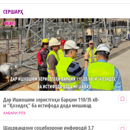
СЕРШАРҲ
Дар Ишкошим зеристгоҳи барқии 110/35 кВ-
и “Қозидеҳ” ба истифода дода мешавад
ХАБАРИ РӮЗ
Шаҳрвандону соҳибкорони инфиродӣ 3,7