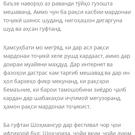
баъзе наворҳо аз раванди тӯйҳо гузошта
мешаванд. Аммо чун ба рақси касбии мардонаи
тоҷикӣ шинос шуданд, нигоҳашон дигаргуна
шуд ва аҳсан гуфтанд.
Ҳамсуҳбати мо мегӯяд, ки дар асл рақси
мардонаи тоҷикӣ хеле рушд кардааст, аммо дар
доираи муайяни маҳдуд. Дар интернет ва
фазоҳои дастрас кам тарғиб мешавад ва дар ин
ҳол бархеҳо фикр мекунанд, ки рақсҳои
бемаъние, ки барои тамошобини зиёдро ҷалб
кардан дар шабакаҳои иҷтимоӣ мегузоранд,
ҳамон рақси мардонаи тоҷикист.
Ба гуфтаи Шоҳмансур дар фестивал чор ҷои
ифтихорӣ буд: Шоҳҷоиза, ҷойи якум, ҷойи дуюм