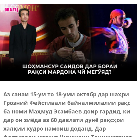
Аз санаи 15-ум то 18-уми октябр дар шаҳри
Грозний Фейстивали байналмилалии рақс
ба номи Маҳмуд Эсамбаев доир гардид, ки
дар он зиёда аз 60 давлати дунё рақсҳои
халқии худро намоиш доданд. Дар
фестивали мазкур Ҷумҳурии Тоҷикистонро