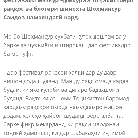
раққос ва блогери шинохта Шоҳмансур
Саидов намояндагӣ кард.
Мо бо Шоҳмансур суҳбати кӯтоҳ доштем ва ӯ
бархе аз ҷузъиёти иштирокаш дар фестивалро
ба мо гуфт:
- Дар фестивал рақсҳои халқӣ дар ду давр
нишон дода шуданд. Ман ду рақс омада карда
будам, ки яке кӯлобӣ ва дигаре бадахшонӣ
буданд. Вақте ки аз номи Тоҷикистон баромад
кардаму рақсҳои омода намудаамро нишон
додам, хелеҳо ҳайрон шуданд, зеро албатта,
бархе фикр мекарданд, ки рақси мардонаи
тоҷикӣ ҳамонест, ки дар шабакаҳои иҷтимоӣ