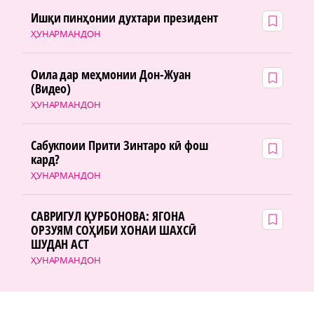
Ишқи пинҳонии духтари президент
ҲУНАРМАНДОН
Оила дар меҳмонии Дон-Жуан
(Видео)
ҲУНАРМАНДОН
Сабукпоии Прити Зинтаро кӣ фош
кард?
ҲУНАРМАНДОН
САВРИГУЛ ҚУРБОНОВА: ЯГОНА
ОРЗУЯМ СОҲИБИ ХОНАИ ШАХСӢ
ШУДАН АСТ
ҲУНАРМАНДОН