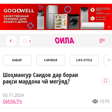
ХАБАР
САРМОЯ
LIFE-STYLE
М
Шоҳмансур Саидов дар бораи
рақси мардона чӣ мегӯяд?
03.11.2024
ОИЛА.ТҶ
1579