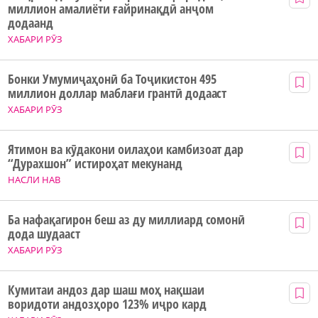
миллион амалиёти ғайринақдӣ анҷом
додаанд
ХАБАРИ РӮЗ
Бонки Умумиҷаҳонӣ ба Тоҷикистон 495
миллион доллар маблағи грантӣ додааст
ХАБАРИ РӮЗ
Ятимон ва кӯдакони оилаҳои камбизоат дар
“Дурахшон” истироҳат мекунанд
НАСЛИ НАВ
Ба нафақагирон беш аз ду миллиард сомонӣ
дода шудааст
ХАБАРИ РӮЗ
Кумитаи андоз дар шаш моҳ нақшаи
воридоти андозҳоро 123% иҷро кард