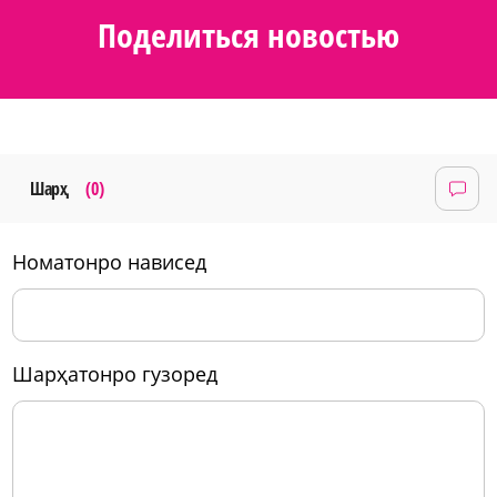
Поделиться новостью
Шарҳ
(0)
номатонро нависед
шарҳатонро гузоред