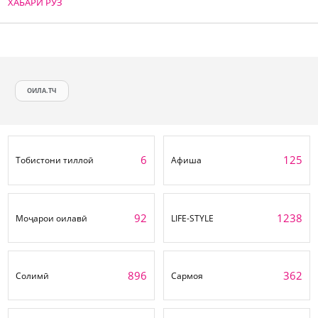
ХАБАРИ РӮЗ
ОИЛА.ТЧ
6
125
Тобистони тиллоӣ
Афиша
92
1238
Моҷарои оилавӣ
LIFE-STYLE
896
362
Солимӣ
Сармоя