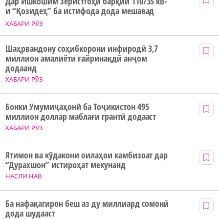
Дар Ишкошим зеристгоҳи барқии 110/35 кВ-
и “Қозидеҳ” ба истифода дода мешавад
ХАБАРИ РӮЗ
Шаҳрвандону соҳибкорони инфиродӣ 3,7
миллион амалиёти ғайринақдӣ анҷом
додаанд
ХАБАРИ РӮЗ
Бонки Умумиҷаҳонӣ ба Тоҷикистон 495
миллион доллар маблағи грантӣ додааст
ХАБАРИ РӮЗ
Ятимон ва кӯдакони оилаҳои камбизоат дар
“Дурахшон” истироҳат мекунанд
НАСЛИ НАВ
Ба нафақагирон беш аз ду миллиард сомонӣ
дода шудааст