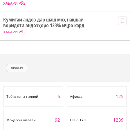
ХАБАРИ РӮЗ
Кумитаи андоз дар шаш моҳ нақшаи
воридоти андозҳоро 123% иҷро кард
ХАБАРИ РӮЗ
ОИЛА.ТЧ
6
125
Тобистони тиллоӣ
Афиша
92
1239
Моҷарои оилавӣ
LIFE-STYLE