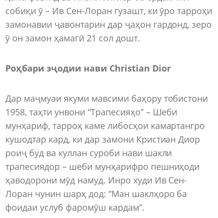
собиқи ӯ – Ив Сен-Лоран гузашт, ки ӯро тарроҳи
замонавии ҷавонтарин дар ҷаҳон гардонд, зеро
ӯ он замон ҳамагӣ 21 сол дошт.
Роҳбари эҷодии нави Christian Dior
Дар маҷмуаи якуми мавсими баҳору тобистони
1958, таҳти унвони “Трапесияҳо” – Шеби
мунҳариф, тарроҳ каме либосҳои камартангро
кушодтар кард, ки дар замони Кристиан Диор
роиҷ буд ва куллан суроби нави шакли
трапесиядор – шеби мунҳарифро пешниҳоди
ҳаводорони мӯд намуд. Инро худи Ив Сен-
Лоран чунин шарҳ дод: “Ман шаклҳоро ба
фоидаи услуб фаромӯш кардам”.