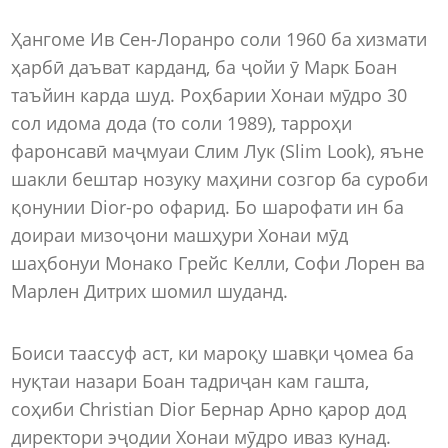
Ҳангоме Ив Сен-Лоранро соли 1960 ба хизмати
ҳарбӣ даъват карданд, ба ҷойи ӯ Марк Боан
таъйин карда шуд. Роҳбарии Хонаи мӯдро 30
сол идома дода (то соли 1989), тарроҳи
фаронсавӣ маҷмуаи Слим Лук (Slim Look), яъне
шакли бештар нозуку маҳини созгор ба суроби
қонунии Dior-ро офарид. Бо шарофати ин ба
доираи мизоҷони машҳури Хонаи мӯд
шаҳбонуи Монако Грейс Келли, Софи Лорен ва
Марлен Дитрих шомил шуданд.
Боиси таассуф аст, ки мароқу шавқи ҷомеа ба
нуқтаи назари Боан тадриҷан кам гашта,
соҳиби Christian Dior Бернар Арно қарор дод
директори эҷодии Хонаи мӯдро иваз кунад.