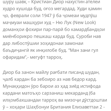
шуру шавқ – Кристиан Диор нахустин ателеи
худро кушода буд, оғоз мегардад. Худи ҳамин
ҷо, феврали соли 1947 ӯ ба ҷомеаи мудпӯш
маҷмуаи машҳури худ – Ню Лук (New Look)
доманҳои фохири пар-парӣ бо камардбандҳои
миёнборикро пешкаш карда буд. Суроби нав
дар либоспӯшии зоҳидонаи замонаи
баъдиҷангӣ як инқилобе буд. “Ман зани гул
офаридам”,- мегуфт тарроҳ.
Диор ба занон майлу рағбати писанд шудан,
ҷалб кардан ба зебоиро аз нав бедор кард.
Мунаққидон ӯро барои аз ҳад зиёд истифода
кардани матоъҳо сарзаниш мекарданд (ба
илҳомбахшандаи тарроҳ ва мизоҷи дӯстдоштаи
ӯ – хоҳари Шаҳбонуи Британия Елизаветтаи 2 -