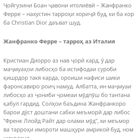
Ҷойгузини Боан ҷавони итолиёвӣ – Жанфранко
Ферре – нахустин тарроҳи хориҷӣ буд, ки ба кор
ба Christian Dior даъват шуд.
Жанфранко Ферре – тарроҳ аз Италия
Кристиан Диорро аз нав ҷорӣ кард, ӯ дар
маҷмуаҳои либосҳо ба истифодаи суроби
қишрдор такя карда, ороиши нафиси шики
фаронсавиро роиҷ намуд. Албатта, ин маҷмуаи
либосҳо аз ҷониби ҷомеаи мӯдпӯш бо тантана
қабул гардид. Солҳои баъдина Жанфранкоро
барои дӯст доштани сабки меъморӣ дар либос
“Френк Ллойд Райт дар олами мӯд”, ки меъмор
ва тарроҳи имороти машҳури амрикоӣ буд, ном
ниҳоданд.