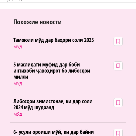
Похожие новости
Тамоюли мӯд дар баҳори соли 2025
МӮД
5 маслиҳати муфид дар боби
интихоби ҷавоҳирот бо либосҳои
миллӣ
МӮД
Либосҳои зимистонае, ки дар соли
2024 мӯд шудаанд
МӮД
6- усули ороиши мӯй, ки дар байни