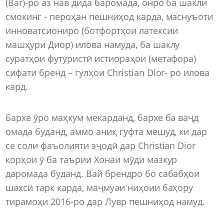
(Bar)-ро аз нав дида баромада, онро ба шакли
смокинг - пероҳан пешниҳод карда, маснуъоти
инноватсиониро (ботфортҳои латексии
машҳури Диор) илова намуда, ба шаклу
суратҳои футуристӣ истиораҳои (метафора)
сифати бренд – гулҳои Christian Dior- ро илова
кард.
Бархе ӯро маҳкум мекарданд, бархе ба ваҷд
омада буданд, аммо аниқ гуфта мешуд, ки дар
се соли фаъолияти эҷодӣ дар Christian Dior
корҳои ӯ ба таърии Хонаи мӯди мазкур
даромада буданд. Вай брендро бо сабабҳои
шахсӣ тарк карда, маҷмуаи ниҳоии баҳору
тирамоҳи 2016-ро дар Лувр пешниҳод намуд.