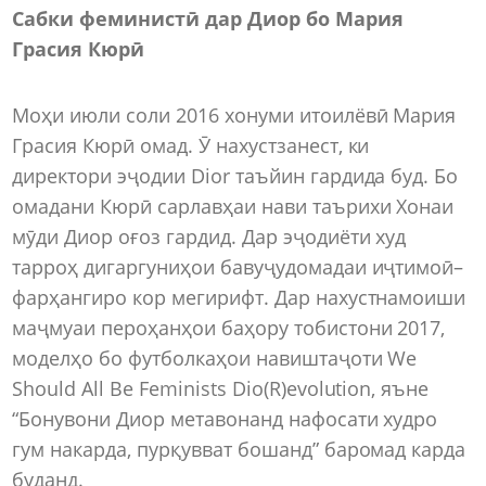
Сабки феминистӣ дар Диор бо Мария
Грасия Кюрӣ
Моҳи июли соли 2016 хонуми итоилёвӣ Мария
Грасия Кюрӣ омад. Ӯ нахустзанест, ки
директори эҷодии Dior таъйин гардида буд. Бо
омадани Кюрӣ сарлавҳаи нави таърихи Хонаи
мӯди Диор оғоз гардид. Дар эҷодиёти худ
тарроҳ дигаргуниҳои бавуҷудомадаи иҷтимоӣ–
фарҳангиро кор мегирифт. Дар нахустнамоиши
маҷмуаи пероҳанҳои баҳору тобистони 2017,
моделҳо бо футболкаҳои навиштаҷоти We
Should All Be Feminists Dio(R)evolution, яъне
“Бонувони Диор метавонанд нафосати худро
гум накарда, пурқувват бошанд” баромад карда
буданд.