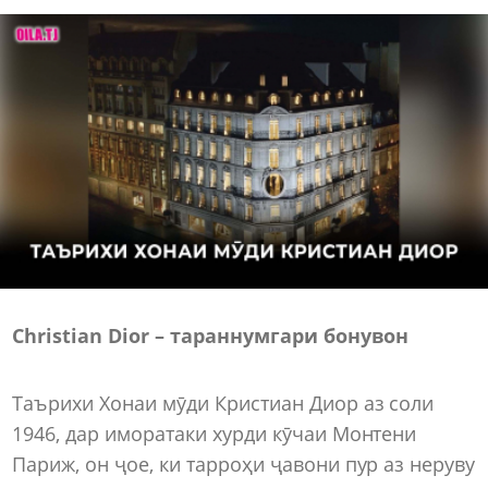
Christian Dior – тараннумгари бонувон
Таърихи Хонаи мӯди Кристиан Диор аз соли
1946, дар иморатаки хурди кӯчаи Монтени
Париж, он ҷое, ки тарроҳи ҷавони пур аз неруву