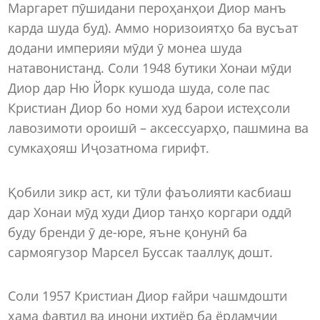
Маргарет пӯшидани пероҳанҳои Диор манъ
карда шуда буд). Аммо норизоиятҳо ба вусъат
додани империяи мӯди ӯ монеа шуда
натавонистанд. Соли 1948 бутики Хонаи мӯди
Диор дар Ню Йорк кушода шуда, соле пас
Кристиан Диор бо номи худ барои истеҳсоли
лавозимоти ороишӣ – аксессуарҳо, пашмина ва
сумкаҳояш Иҷозатнома гирифт.
Қобили зикр аст, ки тӯли фаъолияти касбиаш
дар Хонаи мӯд худи Диор танҳо коргари оддӣ
буду бренди ӯ де-юре, яъне қонунӣ ба
сармоягузор Марсел Буссак тааллуқ дошт.
Соли 1957 Кристиан Диор ғайри чашмдошти
ҳама фавтид ва инони ихтиёр ба ёрдамчии