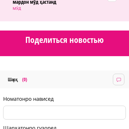
мардон мӯд ҳастанд
МӮД
Поделиться новостью
Шарҳ
(0)
номатонро нависед
шарҳатонро гузоред