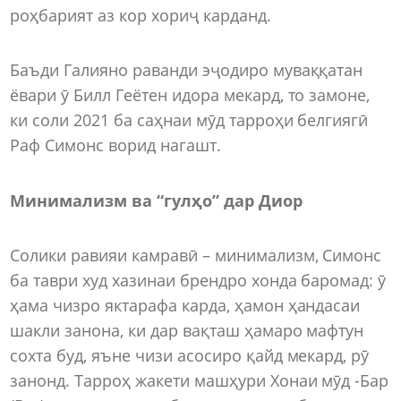
роҳбарият аз кор хориҷ карданд.
Баъди Галияно раванди эҷодиро муваққатан
ёвари ӯ Билл Геётен идора мекард, то замоне,
ки соли 2021 ба саҳнаи мӯд тарроҳи белгиягӣ
Раф Симонс ворид нагашт.
Минимализм ва “гулҳо” дар Диор
Солики равияи камравӣ – минимализм, Симонс
ба таври худ хазинаи брендро хонда баромад: ӯ
ҳама чизро яктарафа карда, ҳамон ҳандасаи
шакли занона, ки дар вақташ ҳамаро мафтун
сохта буд, яъне чизи асосиро қайд мекард, рӯ
занонд. Тарроҳ жакети машҳури Хонаи мӯд -Бар