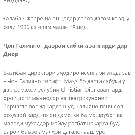
Ғалабаи Ферре на он қадар дароз давом кард, ӯ
соли 1996 аз олам чашм пӯшид.
Ҷон Галияно –давраи сабки авангардӣ дар
Диор
Вазифаи директори эҷодиро исёнгари зиёдарав
– Ҷон Галияно гирифт. Маҳз бо дасти сабуки ӯ
дар рамзҳои услубии Christian Dior авангард,
ороишоти маънодор ва театрикунонии
барҷаста ворид карда шуд. Галияно панҷ сол
роҳбарӣ кард, то он даме, ки ба машрубот ва
маводи мухаддар майлу рағбат накарда буд.
Барои баъзе амалҳои дағалонааш ӯро