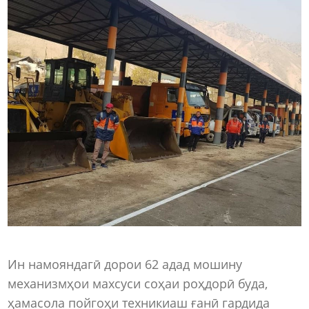
Ин намояндагӣ дорои 62 адад мошину
механизмҳои махсуси соҳаи роҳдорӣ буда,
ҳамасола пойгоҳи техникиаш ғанӣ гардида