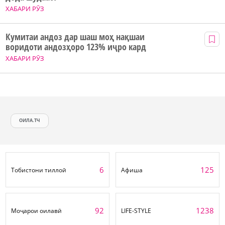
ХАБАРИ РӮЗ
Кумитаи андоз дар шаш моҳ нақшаи
воридоти андозҳоро 123% иҷро кард
ХАБАРИ РӮЗ
ОИЛА.ТЧ
6
125
Тобистони тиллоӣ
Афиша
92
1238
Моҷарои оилавӣ
LIFE-STYLE