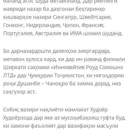
баланд асос шуда метавонанд. Дар рейтинги
мавриди назар ба даҳгонаи беҳтаринҳо
кишварҳое назири Сингапур, Швейтсария,
Гонконг, Нидерландия, Ҷопон, Франсия,
Португалия, Австралия ва ИМА шомил шуданд.
Бо дарназардошти далелҳои зикргардида,
метавон хулоса кард, ки дар ин раванд филиали
Ширкати саҳомии «Инновейтив Роуд Солюшнз
ЛТД» дар Ҷумҳурии Тоҷикистон, ки нигоҳдории
роҳи Душанбе – Чаноқро ба зимма дорад, низ
саҳгузор аст.
Собиқ вазири нақлиёти мамлакат Худоёр
Худоёрзода дар яке аз мусоҳибаҳояш гуфта буд,
ки замони фаъолият дар вазифаҳои масъули