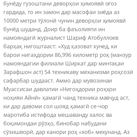
бунёду гузоштани деворҳои ҳимоявӣ оғоз
гардида, то ин замон дар масофаи зиёда аз
10000 метри тӯлонӣ чунин деворҳои ҳимоявӣ
бунёд шуданд. Доир ба фаъолияти ин
намояндагӣ журналист Шариф Атобуллоев
барҳақ нигоштааст: «Худ қазоват кунед, ки
барои нигаҳдории 86,996 километр роҳ (манзур
намояндагии филиали Ширкат дар минтақаи
Зарафшон аст) 54 техникаву механизми роҳсозӣ
сафарбар шудааст. Аммо дар мувозинаи
Муассисаи давлатии «Нигоҳдории роҳҳои
ноҳияи Айнӣ» ҳамагӣ чанд техника мавҷуд аст,
ки дар давоми сол шояд ҳамагӣ се-чор
маротиба истифода мешаванду халос ва
боқимондаи рӯзҳо, бинобар набудани
сӯзишворӣ, дар канори роҳ «хоб» мекунанд. Аз