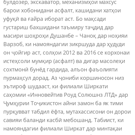
булдозер, экскаватор, механизмҳои махсус
барои хобонидани асфалт, кашидани хатҳои
уфуқӣ ва ғайра иборат аст. Бо мақсади
густариш бахшидани таъмиру таҷдид дар
масири шоҳроҳи Душанбе – Чаноқ дар ноҳияи
Варзоб, ки намояндагии зикршуда дар ҳудуди
он ҷойгир аст, солҳои 2012 ва 2016 се корхонаи
истеҳсоли мумқир (асфалт) ва дигар масолеҳи
сохтмонӣ бунёд гардида, алъон фаъолияти
пурмаҳсул дорад. Аз ҷониби коршиносон низ
эътироф шудааст, ки филиали Ширкати
саҳомии «Инновейтив Роуд Солюшнз ЛТД» дар
Ҷумҳурии Тоҷикистон айни замон ба як тими
пурқувват табдил ёфта, мутахассисони он дорои
савияи баланди касбӣ мебошанд. Табиист, ки
намояндагии филиали Ширкат дар минтақаи