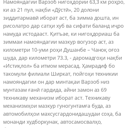
Намояндагии Варзоб нигоҳдории 63,3 км роҳро,
ки аз 21 пул, нақби «Дӯстӣ», 20 долони
зиддитармавӣ иборат аст, ба зимма дошта, ин
рисолатро дар сатҳи хуб ва сифати баланд иҷро
намуда истодааст. Қитъае, ки нигоҳдориаш ба
зиммаи намояндагии мазкур вогузор аст, аз
километри 10-уми роҳи Душанбе – Чаноқ оғоз
шуда, дар километри 73.3, - даромадгоҳи нақби
«Истиқлол» ба итмом мерасад. Ҳамрадиф бо
такомули филиали Ширкат, пойгоҳи техникии
намояндагии он дар минтақаи Варзоб низ
мунтазам ғанӣ гардида, айни замон аз 69
техникаву механизм иборат аст. Техникаву
механизмҳои мазкур гуногунтамға буда, аз
автомобилҳои махсусгардонидашудаи соҳа, ба
монанди худборкунак, автосамосвалҳо,