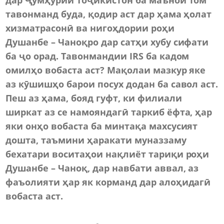
тавонманд буда, қодир аст дар ҳама ҳолат
хизматрасонӣ ва нигоҳдории роҳи
Душанбе – Чаноқро дар сатҳи хубу сифати
ба ҷо орад. Тавонмандии IRS ба кадом
омилҳо вобаста аст? Мақолаи мазкур яке
аз кӯшишҳо барои посух додан ба савол аст.
Пеш аз ҳама, бояд гуфт, ки филиали
ширкат аз се намояндагӣ таркиб ёфта, ҳар
яки онҳо вобаста ба минтақа махсусият
дошта, таъмини ҳаракати муназзаму
бехатари воситаҳои нақлиёт тариқи роҳи
Душанбе – Чаноқ, дар навбати аввал, аз
фаъолияти ҳар як корманд дар алоҳидагӣ
вобаста аст.