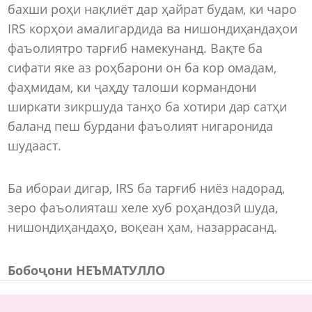
бахши роҳи нақлиёт дар ҳайрат будам, ки чаро
IRS корҳои амалигардида ва нишондиҳандаҳои
фаъолиятро тарғиб намекунанд. Вақте ба
сифати яке аз роҳбарони он ба кор омадам,
фаҳмидам, ки ҷаҳду талоши кормандони
ширкати зикршуда танҳо ба хотири дар сатҳи
баланд пеш бурдани фаъолият нигаронида
шудааст.
Ба ибораи дигар, IRS ба тарғиб ниёз надорад,
зеро фаъолияташ хеле хуб роҳандозӣ шуда,
нишондиҳандаҳо, воқеан ҳам, назаррасанд.
Бобоҷони НЕЪМАТУЛЛО