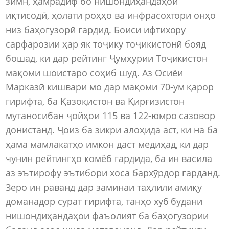
зимн, ҳамрадиф бо нишондиҳандаҳои
иқтисодӣ, ҳолати роҳҳо ва инфрасохтори онҳо
низ баҳогузорӣ гардид. Боиси ифтихору
сарфарозии ҳар як тоҷику тоҷикистонӣ бояд
бошад, ки дар рейтинг Ҷумҳурии Тоҷикистон
мақоми шоистаро соҳиб шуд. Аз Осиёи
Марказӣ кишвари мо дар мақоми 70-ум қарор
гирифта, ба Қазоқистон ва Қирғизистон
мутаносибан ҷойҳои 115 ва 122-юмро сазовор
донистанд. Ҷоиз ба зикри алоҳида аст, ки на ба
ҳама мамлакатҳо имкон даст медиҳад, ки дар
чунин рейтингҳо комёб гардида, ба ин васила
аз эътирофу эътибори хоса бархӯрдор гарданд.
Зеро ин раванд дар заминаи таҳлили амиқу
доманадор сурат гирифта, танҳо хуб будани
нишондиҳандаҳои фаъолият ба баҳогузории