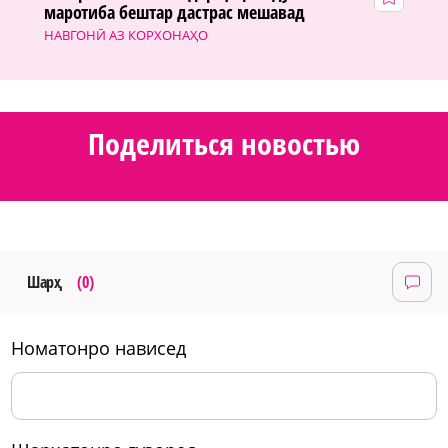
маротиба бештар дастрас мешавад
НАВГОНӢ АЗ КОРХОНАҲО
Поделиться новостью
Шарҳ
(0)
номатонро нависед