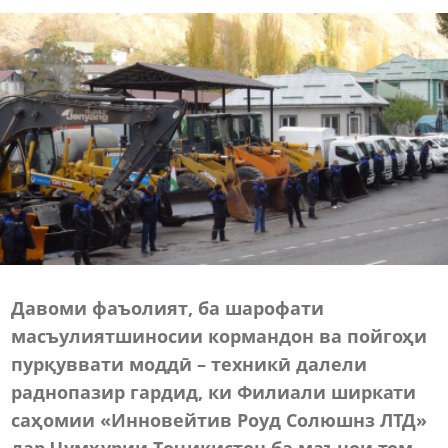
Давоми фаъолият, ба шарофати
масъулиятшиносии кормандон ва пойгоҳи
пурқуввати моддӣ – техникӣ далели
раднопазир гардид, ки Филиали ширкати
саҳомии «Инновейтив Роуд Солюшнз ЛТД»
дар Ҷумҳурии Тоҷикистон ба маънои том