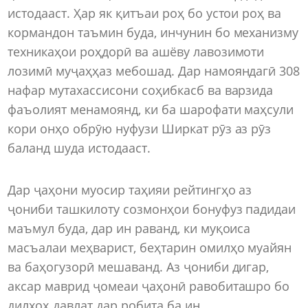
истодааст. Ҳар як қитъаи роҳ бо устои роҳ ва
кормандон таъмин буда, инчунин бо механизму
техникаҳои роҳдорӣ ва ашёву лавозимоти
лозимӣ муҷаҳҳаз мебошад. Дар намояндагӣ 308
нафар мутахассисони соҳибкасб ва варзида
фаъолият менамоянд, ки ба шарофати маҳсули
кори онҳо обрӯю нуфузи Ширкат рӯз аз рӯз
баланд шуда истодааст.
Дар ҷаҳони муосир таҳияи рейтингҳо аз
ҷониби ташкилоту созмонҳои бонуфуз падидаи
маъмул буда, дар ин раванд, ки муқоиса
масъалаи меҳварист, беҳтарин омилҳо муайян
ва баҳогузорӣ мешаванд. Аз ҷониби дигар,
аксар маврид ҷомеаи ҷаҳонӣ равобиташро бо
дилхоҳ давлат дар робита ба ин