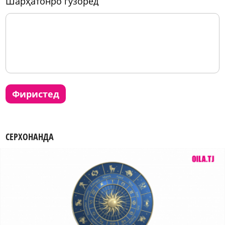
шарҳатонро гузоред
фиристед
СЕРХОНАНДА