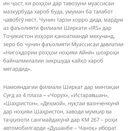
ин ҷост, ки роҳҳои дар тавозуни муассисаи
мазкурбуда хароб буда, умуман ба талабот
ҷавобгӯ нест. Чунин тарзи корро дида, мардум
аз фаъолияти филиали Ширкати «IRS» дар
Тоҷикистон изҳори қаноатмандӣ мекунанд,
зеро бо чунин фаъолияти Муассисаи давлатии
«Нигоҳдории роҳҳои ноҳияи Айнӣ» шоҳроҳи
байналмилалии зикршуда кайҳо хароб
мегардид».
Намояндагии филиали Ширкат дар минтақаи
Суғд аз 4 плаза – «Чорух», «Истаравшан»,
«Шаҳристон», «Деҳмой», нуқтаи вазнченкунӣ
дар ноҳияи Шаҳристон, заводи мумқир ва
таҷҳизоти сангмайдакунӣ дар КМ 267 – роҳи
автомобилгарди «Душанбе – Чаноқ» иборат