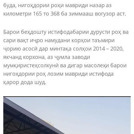
буда, нигоҳдории роҳи мавриди назар аз
километри 165 то 368 ба зиммааш вогузор аст.
Барои беҳдошту истифодабарии дурусти роҳ ва
сари вақт иҷро намудани корҳои таъмири
ҷорию асосӣ дар минтақа солҳои 2014 – 2020,
якчанд корхона, аз ҷумла заводи
мумқиристеҳсолкунӣ ва дигар масолеҳи барои
нигоҳдории роҳ лозим мавриди истифода
қарор дода шуд.