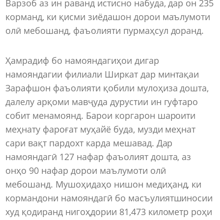
Варзоб аз ин раванд истисно набуда, дар он 235
корманд, ки қисми зиёдашон дорои маълумоти
олӣ мебошанд, фаъолияти пурмаҳсул доранд.
Ҳамрадиф бо намояндагиҳои дигар
намояндагии филиали Ширкат дар минтақаи
Зарафшон фаъолияти қобили мулоҳиза дошта,
далелу арқоми мавҷуда дурустии ин гуфтаро
собит менамоянд. Барои коргарон шароити
меҳнату фароғат муҳайё буда, музди меҳнат
сари вақт пардохт карда мешавад. Дар
намояндагӣ 127 нафар фаъолият дошта, аз
онҳо 90 нафар дорои маълумоти олӣ
мебошанд. Мушоҳидаҳо нишон медиҳанд, ки
кормандони намояндагӣ бо масъулиятшиносии
худ қодиранд нигоҳдории 81,473 километр роҳи