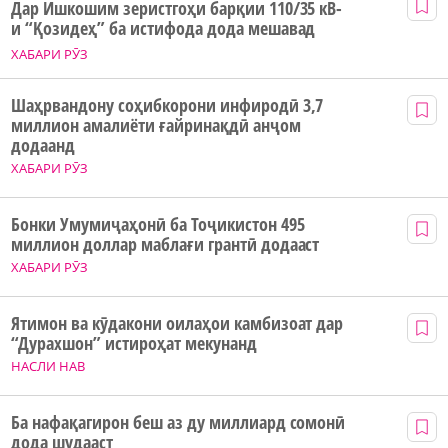
Дар Ишкошим зеристгоҳи барқии 110/35 кВ-
и “Қозидеҳ” ба истифода дода мешавад
ХАБАРИ РӮЗ
Шаҳрвандону соҳибкорони инфиродӣ 3,7
миллион амалиёти ғайринақдӣ анҷом
додаанд
ХАБАРИ РӮЗ
Бонки Умумиҷаҳонӣ ба Тоҷикистон 495
миллион доллар маблағи грантӣ додааст
ХАБАРИ РӮЗ
Ятимон ва кӯдакони оилаҳои камбизоат дар
“Дурахшон” истироҳат мекунанд
НАСЛИ НАВ
Ба нафақагирон беш аз ду миллиард сомонӣ
дода шудааст