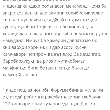
нишондиҳандаҳо роҳандозӣ менамояд. Ҷоиз ба
зикри хос аст, ки дар замони соҳибистиқлолии
кишвар муносибатҳои дӯстӣ ва ҳамкориҳои
гуногунҷанбаи Тоҷикистон бо кишварҳои
хориҷӣ дар шакли бисёрҷониба бемайлон рушд
намуданд. Имрӯз ба ҳамёрии давлати мо бо
кишварҳои хориҷӣ, ки дар асоси ҳусни
ҳамҷаворӣ, эҳтиром ва эътимод ба ҳамдигар,
баробарҳуқуқӣ ва риояи мутақобилаи
манфиатҳо бино ёфтааст, сатҳи баланди
ҳамкорӣ хос аст.
Чанде пеш аз ҷониби Форуми байналмилалии
иқтисодӣ рейтинги рақобатпазирии глобалии
137 кишвари олам гузаронида шуд. Дар ин