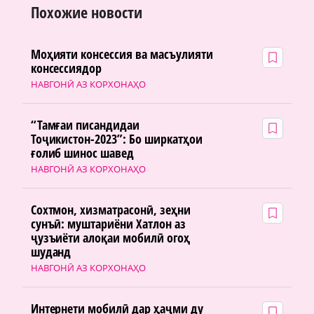
Похожие новости
Моҳияти консессия ва масъулияти
консессиядор
НАВГОНӢ АЗ КОРХОНАҲО
“Тамғаи писандидаи
Тоҷикистон-2023”: Бо ширкатҳои
ғолиб шинос шавед
НАВГОНӢ АЗ КОРХОНАҲО
Сохтмон, хизматрасонӣ, зеҳни
сунъӣ: муштариёни Хатлон аз
ҷузъиёти алоқаи мобилӣ огоҳ
шуданд
НАВГОНӢ АЗ КОРХОНАҲО
Интернети мобилӣ дар ҳаҷми ду