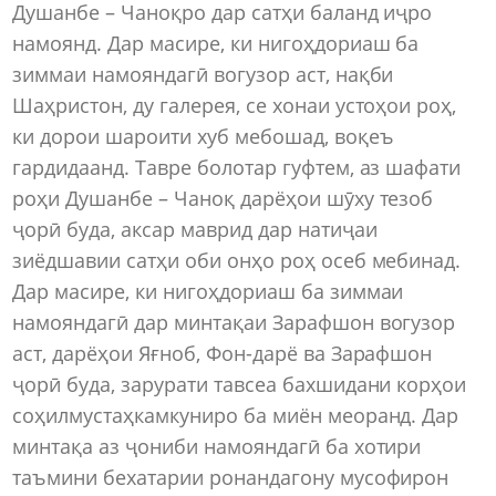
Душанбе – Чаноқро дар сатҳи баланд иҷро
намоянд. Дар масире, ки нигоҳдориаш ба
зиммаи намояндагӣ вогузор аст, нақби
Шаҳристон, ду галерея, се хонаи устоҳои роҳ,
ки дорои шароити хуб мебошад, воқеъ
гардидаанд. Тавре болотар гуфтем, аз шафати
роҳи Душанбе – Чаноқ дарёҳои шӯху тезоб
ҷорӣ буда, аксар маврид дар натиҷаи
зиёдшавии сатҳи оби онҳо роҳ осеб мебинад.
Дар масире, ки нигоҳдориаш ба зиммаи
намояндагӣ дар минтақаи Зарафшон вогузор
аст, дарёҳои Яғноб, Фон-дарё ва Зарафшон
ҷорӣ буда, зарурати тавсеа бахшидани корҳои
соҳилмустаҳкамкуниро ба миён меоранд. Дар
минтақа аз ҷониби намояндагӣ ба хотири
таъмини бехатарии ронандагону мусофирон