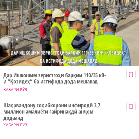
Дар Ишкошим зеристгоҳи барқии 110/35 кВ-
и “Қозидеҳ” ба истифода дода мешавад
ХАБАРИ РӮЗ
Шаҳрвандону соҳибкорони инфиродӣ 3,7
миллион амалиёти ғайринақдӣ анҷом
додаанд
ХАБАРИ РӮЗ