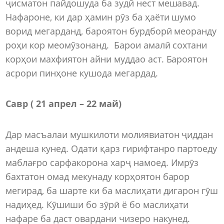
ҷисматон пайдошуда ба зудӣ нест мешавад.
Нафароне, ки дар ҳамин рӯз ба ҳаёти шумо
ворид мегарданд, бароятон бурдборӣ меоранду
роҳи кор меомӯзонанд. Барои амалӣ сохтани
корҳои махфиятон айни муддао аст. Бароятон
асрори пинҳоне кушода мегардад.
Савр ( 21 апрел – 22 май)
Дар масъалаи мушкилоти молиявиатон ҷиддан
андеша кунед. Одати қарз гирифтанро партоеду
маблағро сарфакорона харҷ намоед. Имрӯз
бахтатон омад мекунаду корҳоятон барор
мегирад, ба шарте ки ба маслиҳати дигарон гӯш
надиҳед. Кӯшиши бо зӯрӣ ё бо маслиҳати
нафаре ба даст овардани чизеро накунед.