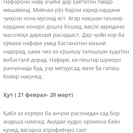
Нафарони наву аҷибе дар ҳаётатон пайдо
мешаванд. Миёнаи рӯз барои харид кардани
ҷиҳози хона мусоид аст. Агар нақшаи таъмир
кардани хонаро дошта бошед, вақти харидани
масолеҳи даркорӣ расидааст. Дар ҷойи кор ба
кӯмаки нафаре умед бастанатон маънӣ
надорад, ҳама чиз аз кӯшишу талошҳои худатон
вобастагӣ дорад. Нафаре, ки пештар шуморо
ранҷонида буд, узр мепурсад, вале ба гапаш
бовар накунед.
Ҳут ( 21 феврал- 20 март)
Қабл аз кореро ба анҷом расонидан сад бор
андеша намоед. Ақидаи худро оромона баён
кунед, вагарна атрофиёнро сахт