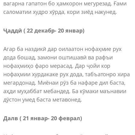
вагарна гапатон бо ҳамкорон мегурезад. Ғами
саломатии худро хӯрда, кори зиёд накунед.
Ҷаддӣ ( 22 декабр- 20 январ)
Агар ба наздикӣ дар оилаатон нофаҳмие рух
дода бошад, замони оштишавӣ ва рафъи
нофаҳмиҳо фаро мерасад. Дар ҷойи кор
нофаҳмии хурдакаке рух дода, табъатонро хира
мегардонад. Миёнаи рӯз ба нафаре дил баста,
аҳди муҳаббат мебандед. Ба кӯмаки маънавии
дӯстон умед баста метавонед.
Далв ( 21 январ- 20 феврал)