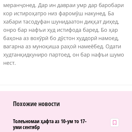
меранҷонед. Дар ин давраи умр дар баробари
кор истироҳатро низ фаромӯш накунед. Ба
хабари тасодуфан шунидаатон диққат диҳед,
онро бар нафъи худ истифода баред. Бо ҳар
баҳона аз вохӯрӣ бо дӯстон худдорӣ намоед,
вагарна аз муноқиша раҳоӣ намеёбед. Одати
худтанқидкуниро партоед, он бар нафъи шумо
нест.
Похожие новости
Толеъномаи ҳафта аз 10-ум то 17-
уми сентябр