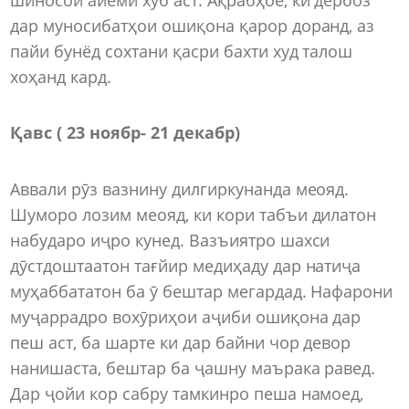
дар муносибатҳои ошиқона қарор доранд, аз
пайи бунёд сохтани қасри бахти худ талош
хоҳанд кард.
Қавс ( 23 ноябр- 21 декабр)
Аввали рӯз вазнину дилгиркунанда меояд.
Шуморо лозим меояд, ки кори табъи дилатон
набударо иҷро кунед. Вазъиятро шахси
дӯстдоштаатон тағйир медиҳаду дар натиҷа
муҳаббататон ба ӯ бештар мегардад. Нафарони
муҷаррадро вохӯриҳои аҷиби ошиқона дар
пеш аст, ба шарте ки дар байни чор девор
нанишаста, бештар ба ҷашну маърака равед.
Дар ҷойи кор сабру тамкинро пеша намоед,