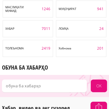
МАСЛИҲАТИ
1246
941
МУҲОҶИРАТ
МУФИД
7011
24
ХАБАР
ЛОИҲА
2419
201
ТОЛЕЪНОМА
Хобнома
ОБУНА БА ХАБАРҲО
OK
Хабар, видео ва акс гузоред