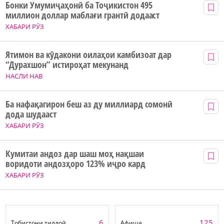
Бонки Умумиҷаҳонӣ ба Тоҷикистон 495
миллион доллар маблағи грантӣ додааст
ХАБАРИ РӮЗ
Ятимон ва кӯдакони оилаҳои камбизоат дар
“Дурахшон” истироҳат мекунанд
НАСЛИ НАВ
Ба нафақагирон беш аз ду миллиард сомонӣ
дода шудааст
ХАБАРИ РӮЗ
Кумитаи андоз дар шаш моҳ нақшаи
воридоти андозҳоро 123% иҷро кард
ХАБАРИ РӮЗ
6
125
Тобистони тиллоӣ
Афиша