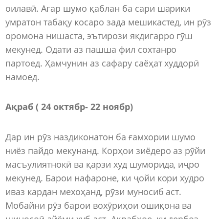
оилавӣ. Агар шумо қаблан ба сари шарики
умратон табақу косаро зада мешикастед, ин рӯз
оромона нишаста, эътирози якдигарро гӯш
мекунед. Одати аз пашша фил сохтанро
партоед. Ҳамчунин аз сафару саёҳат худдорӣ
намоед.
Ақраб ( 24 октябр- 22 ноябр)
Дар ин рӯз наздиконатон ба ғамхории шумо
ниёз пайдо мекунанд. Корҳои зиёдеро аз рӯйи
масъулиятнокӣ ва қарзи худ шуморида, иҷро
мекунед. Барои нафароне, ки ҷойи кори худро
иваз кардан мехоҳанд, рӯзи муносиб аст.
Мобайни рӯз барои вохӯриҳои ошиқона ва
шиносоӣ айёми хуб аст. Ақрабҳое, ки дербоз