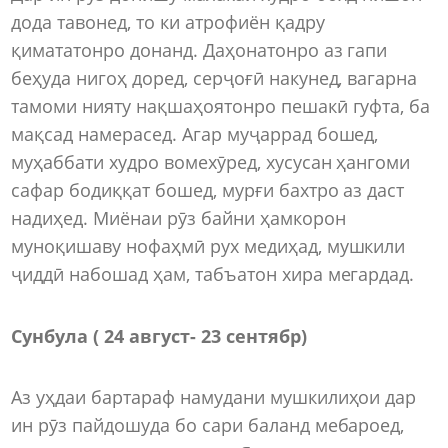
дода тавонед, то ки атрофиён қадру
қимататонро донанд. Даҳонатонро аз гапи
беҳуда нигоҳ доред, серҷоғӣ накунед, вагарна
тамоми нияту нақшаҳоятонро пешакӣ гуфта, ба
мақсад намерасед. Агар муҷаррад бошед,
муҳаббати худро вомехӯред, хусусан ҳангоми
сафар бодиққат бошед, мурғи бахтро аз даст
надиҳед. Миёнаи рӯз байни ҳамкорон
муноқишаву нофаҳмӣ рух медиҳад, мушкили
ҷиддӣ набошад ҳам, табъатон хира мегардад.
Сунбула ( 24 август- 23 сентябр)
Аз уҳдаи бартараф намудани мушкилиҳои дар
ин рӯз пайдошуда бо сари баланд мебароед,