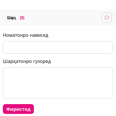
Шарҳ
(0)
номатонро нависед
шарҳатонро гузоред
фиристед