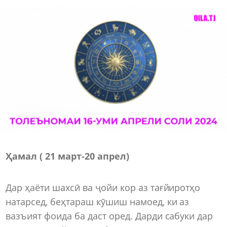
Ҳамал ( 21 март-20 апрел)
Дар ҳаёти шахсӣ ва ҷойи кор аз тағйиротҳо
натарсед, беҳтараш кӯшиш намоед, ки аз
вазъият фоида ба даст оред. Дарди сабуки дар