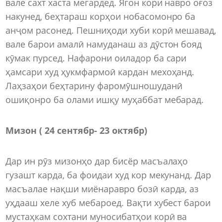
вале сахт хаста мегардед. Ягон кори навро оғоз
накунед, беҳтараш корҳои нобасомонро ба
анҷом расонед. Пешниҳоди хуби корӣ мешавад,
вале барои амалӣ намуданаш аз дӯстон бояд
кӯмак пурсед. Нафарони оиладор ба сари
ҳамсари худ ҳукмфармоӣ кардан мехоҳанд.
Лаҳзаҳои беҳтарину фаромӯшношуданӣ
ошиқонро ба олами ишқу муҳаббат мебарад.
Мизон ( 24 сентябр- 23 октябр)
Дар ин рӯз мизонҳо дар бисёр масъалаҳо
гузашт карда, ба фоидаи худ кор мекунанд. Дар
масъалае нақши миёнаравро бозӣ карда, аз
уҳдааш хеле хуб мебароед. Вақти хубест барои
мустаҳкам сохтани муносибатҳои корӣ ва