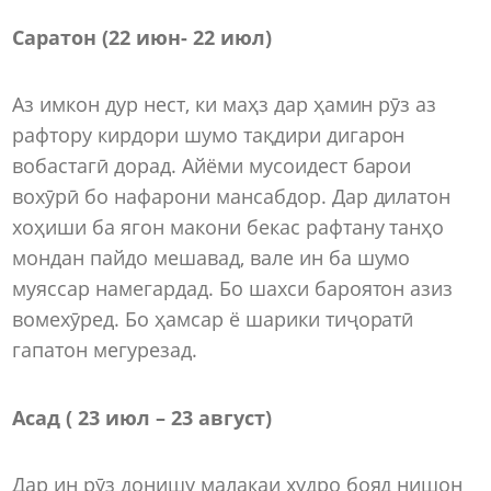
Саратон (22 июн- 22 июл)
Аз имкон дур нест, ки маҳз дар ҳамин рӯз аз
рафтору кирдори шумо тақдири дигарон
вобастагӣ дорад. Айёми мусоидест барои
вохӯрӣ бо нафарони мансабдор. Дар дилатон
хоҳиши ба ягон макони бекас рафтану танҳо
мондан пайдо мешавад, вале ин ба шумо
муяссар намегардад. Бо шахси бароятон азиз
вомехӯред. Бо ҳамсар ё шарики тиҷоратӣ
гапатон мегурезад.
Асад ( 23 июл – 23 август)
Дар ин рӯз донишу малакаи худро бояд нишон