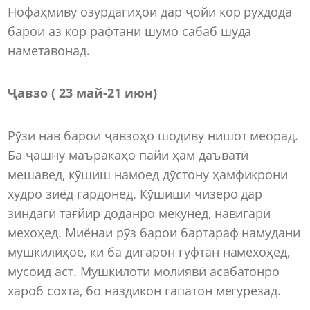
Нофаҳмиву озурдагиҳои дар ҷойи кор рухдода
барои аз кор рафтани шумо сабаб шуда
наметавонад.
Ҷавзо ( 23 май-21 июн)
Рӯзи нав барои ҷавзоҳо шодиву нишот меорад.
Ба ҷашну маъракаҳо пайи ҳам даъватӣ
мешавед, кӯшиш намоед дӯстону ҳамфикрони
худро зиёд гардонед. Кӯшиши чизеро дар
зиндагӣ тағйир доданро мекунед, навигарӣ
мехоҳед. Миёнаи рӯз барои бартараф намудани
мушкилиҳое, ки ба дигарон гуфтан намехоҳед,
мусоид аст. Мушкилоти молиявӣ асабатонро
хароб сохта, бо наздикон гапатон мегурезад.