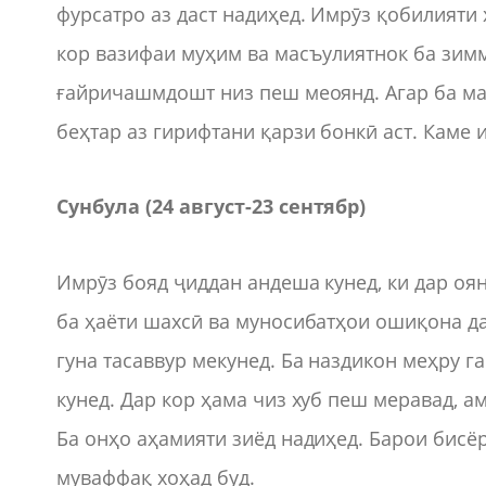
фурсатро аз даст надиҳед. Имрӯз қобилияти 
кор вазифаи муҳим ва масъулиятнок ба зим
ғайричашмдошт низ пеш меоянд. Агар ба маб
беҳтар аз гирифтани қарзи бонкӣ аст. Каме 
Сунбула (24 август
-
23 сентябр)
Имрӯз бояд ҷиддан андеша кунед, ки дар оя
ба ҳаёти шахсӣ ва муносибатҳои ошиқона да
гуна тасаввур мекунед. Ба наздикон меҳру 
кунед. Дар кор ҳама чиз хуб пеш меравад, 
Ба онҳо аҳамияти зиёд надиҳед. Барои бисё
муваффақ хоҳад буд.