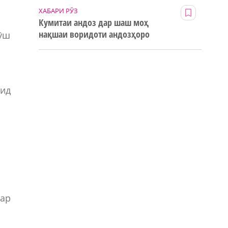
ХАБАРИ РӮЗ
Кумитаи андоз дар шаш моҳ
нақшаи воридоти андозҳоро
гӯш
123% иҷро кард
и
фид
гар