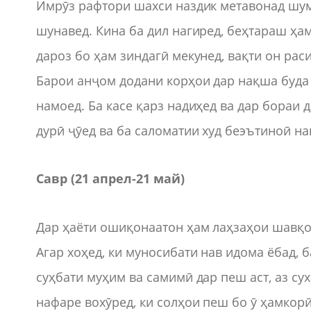
Имрӯз рафтори шахси наздик метавонад шум
шунавед. Кина ба дил нагиред, беҳтараш ҳа
дароз бо ҳам зиндагӣ мекунед, вақти он раси
Барои анҷом додани корҳои дар нақша буда 
намоед. Ба касе қарз надиҳед ва дар бораи 
дурӣ ҷӯед ва ба саломатии худ беэътиноӣ на
Савр (21 апрел-21 май)
Дар ҳаёти ошиқонаатон ҳам лаҳзаҳои шавқо
Агар хоҳед, ки муносибати нав идома ёбад, 
суҳбати муҳим ва самимӣ дар пеш аст, аз су
нафаре вохӯред, ки солҳои пеш бо ӯ ҳамкорӣ