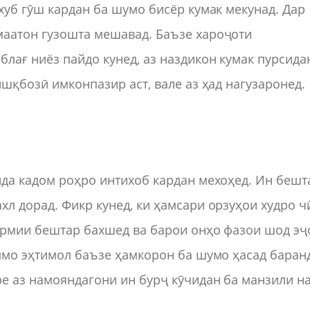
хуб гӯш кардан ба шумо бисёр кумак мекунад. Дар
маатон гузошта мешавад. Баъзе хароҷоти
лағ ниёз пайдо кунед, аз наздикон кумак пурсида
ишқбозӣ имконпазир аст, вале аз ҳад нагузаронед.
нда кадом роҳро интихоб кардан мехоҳед. Ин бешт
хл дорад. Фикр кунед, ки ҳамсари орзуҳои худро ч
гармии бештар бахшед ва барои онҳо фазои шод эҷ
аммо эҳтимол баъзе ҳамкорон ба шумо ҳасад баран
ре аз намояндагони ин бурҷ кӯчидан ба манзили н