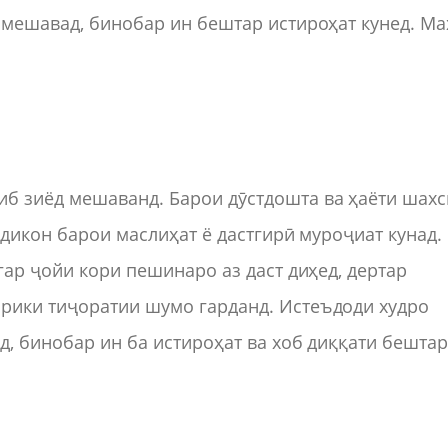
 мешавад, бинобар ин бештар истироҳат кунед. Ма
б зиёд мешаванд. Барои дӯстдошта ва ҳаёти шахс
здикон барои маслиҳат ё дастгирӣ муроҷиат кунад.
гар ҷойи кори пешинаро аз даст диҳед, дертар
рики тиҷоратии шумо гарданд. Истеъдоди худро
д, бинобар ин ба истироҳат ва хоб диққати бешта