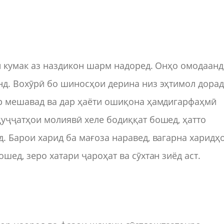
ти кумак аз наздикон шарм надоред. Онҳо омодаанд
д. Вохӯрӣ бо шиносҳои дерина низ эҳтимол дорад
ар мешавад ва дар ҳаёти ошиқона ҳамдигарфаҳмӣ
уҷҷатҳои молиявӣ хеле бодиққат бошед, ҳатто
. Барои харид ба мағоза наравед, вагарна харидҳ
шед, зеро хатари ҷароҳат ва сӯхтан зиёд аст.