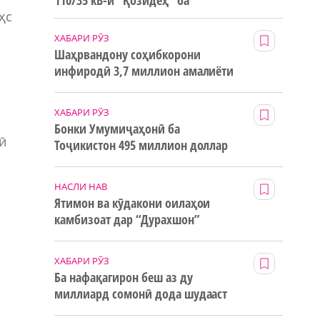
110/35 кВ-и “Қозидеҳ” ба
ҳc
истифода дода мешавад
ХАБАРИ РӮЗ
Шаҳрвандону соҳибкорони
инфиродӣ 3,7 миллион амалиёти
ғайринақдӣ анҷом додаанд
ХАБАРИ РӮЗ
Бонки Умумиҷаҳонӣ ба
ӣ
Тоҷикистон 495 миллион доллар
маблағи грантӣ додааст
НАСЛИ НАВ
Ятимон ва кӯдакони оилаҳои
камбизоат дар “Дурахшон”
истироҳат мекунанд
р
ХАБАРИ РӮЗ
Ба нафақагирон беш аз ду
миллиард сомонӣ дода шудааст