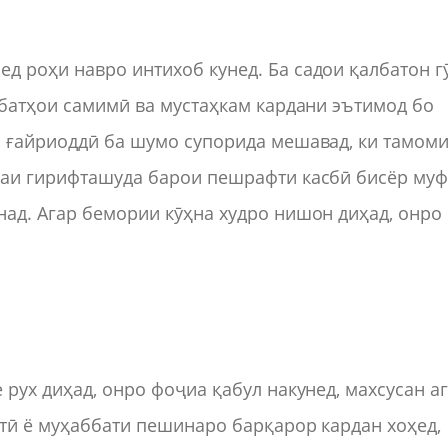
д роҳи навро интихоб кунед. Ба садои қалбатон 
уҳбатҳои самимӣ ва мустаҳкам кардани эътимод бо
и ғайриоддӣ ба шумо супорида мешавад, ки тамом
ибаи гирифташуда барои пешрафти касбӣ бисёр му
над. Агар бемории кӯҳна худро нишон диҳад, онро
 рух диҳад, онро фоҷиа қабул накунед, махсусан а
стӣ ё муҳаббати пешинаро барқарор кардан хоҳед,