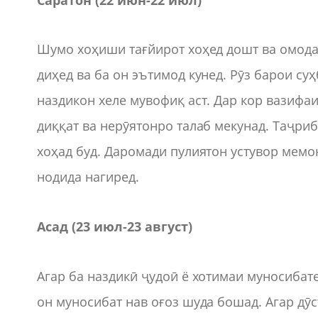
Шумо хоҳиши тағйирот хоҳед дошт ва омодае
диҳед ва ба он эътимод кунед. Рӯз барои с
наздикон хеле мувофиқ аст. Дар кор вазифа
диққат ва нерӯятонро талаб мекунад. Таҷр
хоҳад буд. Даромади пулиятон устувор мемо
нодида нагиред.
Асад (23 июл-23 август)
Агар ба наздикӣ ҷудоӣ ё хотимаи муносибате
он муносибат нав оғоз шуда бошад. Агар дӯ