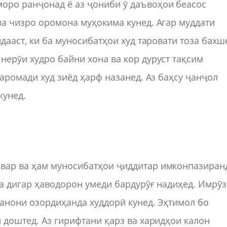
оро ранҷонад ё аз ҷониби ӯ даъвоҳои беасос
ма чизро оромона муҳокима кунед. Агар муддати
дааст, ки ба муносибатҳои худ таровати тоза бахш
нерӯи худро байни хона ва кор дуруст тақсим
даромади худ зиёд ҳарф назанед. Аз баҳсу ҷанҷол
кунед.
вар ва ҳам муносибатҳои ҷиддитар имконпазиран
ба дигар ҳаводорон умеди бардурӯғ надиҳед. Имрӯз
ханони озордиҳанда худдорӣ кунед. Эҳтимол бо
 доштед. Аз гирифтани қарз ва харидҳои калон