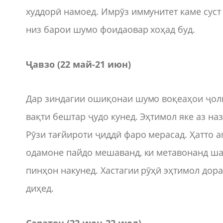
худдорӣ намоед. Имрӯз иммунитет каме суст
низ барои шумо фоидаовар хоҳад буд.
Ҷавзо (22 май-21 июн)
Дар зиндагии ошиқонаи шумо воқеаҳои ҷоли
вақти бештар ҷудо кунед. Эҳтимол яке аз на
Рӯзи тағйироти ҷиддӣ фаро мерасад. Ҳатто а
одамоне пайдо мешаванд, ки метавонанд ша
пинҳон накунед. Хастагии рӯҳӣ эҳтимол дора
диҳед.
Саратон (22 июн-22 июл)