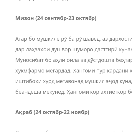
Мизон (24 сентябр
-
23 октябр)
Агар бо мушкиле рӯ ба рӯ шавед, аз дархос
дар лаҳзаҳои душвор шуморо дастгирӣ кунан
Муносибат бо аҳли оила ва дӯстдошта беҳт
ҳукмфармо мегардад. Ҳангоми пур кардани ҳ
иштибоҳи хурд метавонад мушкил эҷод кунад
беандеша мекунед. Ҳангоми кор эҳтиёткор бо
Ақраб (24 октябр
-
22 ноябр)