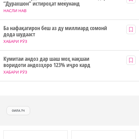
“Дурахшон” истироҳат мекунанд
НАСЛИ НАВ
Ба нафақагирон беш аз ду миллиард сомонӣ
дода шудааст
ХАБАРИ РӮЗ
Кумитаи андоз дар шаш моҳ нақшаи
воридоти андозҳоро 123% иҷро кард
ХАБАРИ РӮЗ
ОИЛА.ТЧ