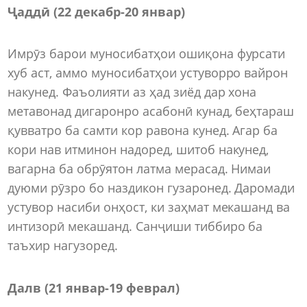
Ҷаддӣ (22 декабр-20 январ)
Имрӯз барои муносибатҳои ошиқона фурсати
хуб аст, аммо муносибатҳои устуворро вайрон
накунед. Фаъолияти аз ҳад зиёд дар хона
метавонад дигаронро асабонӣ кунад, беҳтараш
қувватро ба самти кор равона кунед. Агар ба
кори нав итминон надоред, шитоб накунед,
вагарна ба обрӯятон латма мерасад. Нимаи
дуюми рӯзро бо наздикон гузаронед. Даромади
устувор насиби онҳост, ки заҳмат мекашанд ва
интизорӣ мекашанд. Санҷиши тиббиро ба
таъхир нагузоред.
Далв (21 январ-19 феврал)