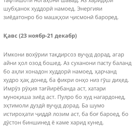
шубҳанок худдорӣ намоед. Энергияи
зиёдатонро бо машқҳои ҷисмонӣ бароред.
Қавс (23 ноябр-21 декабр)
Имкони вохӯрии тақдирсоз вуҷуд дорад, агар
айни ҳол озод бошед. Аз суханони пасту баланд
бо аҳли хонадон худдорӣ намоед, ҳарчанд
худро ҳақ донед, ба фикри онҳо низ гӯш диҳед.
Имрӯз рӯҳия тағйирёбанда аст, хатари
муноқиша зиёд аст. Пулро бо худ нагардонед,
эҳтимоли дуздӣ вуҷуд дорад. Ба шумо
истироҳати ҷиддӣ лозим аст, ба боғ бароед, бо
дӯстон биншинед ё каме харид кунед.