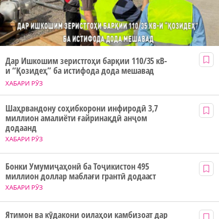
Дар Ишкошим зеристгоҳи барқии 110/35 кВ-
и “Қозидеҳ” ба истифода дода мешавад
ХАБАРИ РӮЗ
Шаҳрвандону соҳибкорони инфиродӣ 3,7
миллион амалиёти ғайринақдӣ анҷом
додаанд
ХАБАРИ РӮЗ
Бонки Умумиҷаҳонӣ ба Тоҷикистон 495
миллион доллар маблағи грантӣ додааст
ХАБАРИ РӮЗ
Ятимон ва кӯдакони оилаҳои камбизоат дар