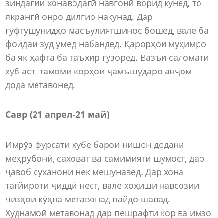
зиндагии хонаводагӣ навгонӣ ворид кунед, то
якрангӣ онро дилгир накунад. Дар
гуфтушунидҳо масъулиятшинос бошед, вале ба
фоидаи зуд умед набандед. Қарорҳои муҳимро
ба як ҳафта ба таъхир гузоред. Вазъи саломатӣ
хуб аст, тамоми корҳои ҷамъшударо анҷом
дода метавонед.
Савр (21 апрел-21 май)
Имрӯз фурсати хубе барои нишон додани
меҳрубонӣ, саховат ва самимияти шумост, дар
ҷавоб суханони нек мешунавед. Дар хона
тағйироти ҷиддӣ нест, вале хоҳиши навсозии
чизҳои кӯҳна метавонад пайдо шавад.
Худнамоӣ метавонад дар пешрафти кор ва имзо