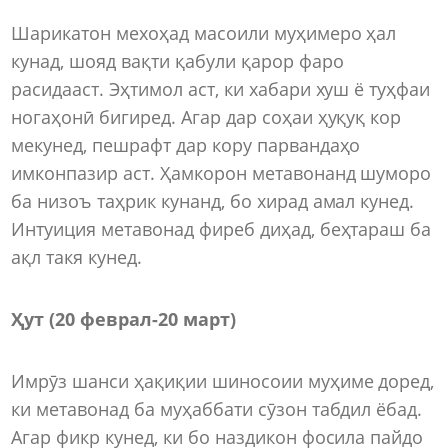
Шарикатон мехоҳад масоили муҳимеро ҳал
кунад, шояд вақти қабули қарор фаро
расидааст. Эҳтимол аст, ки хабари хуш ё туҳфаи
ногаҳонӣ бигиред. Агар дар соҳаи ҳуқуқ кор
мекунед, пешрафт дар кору парвандаҳо
имконпазир аст. Ҳамкорон метавонанд шуморо
ба низоъ таҳрик кунанд, бо хирад амал кунед.
Интуиция метавонад фиреб диҳад, беҳтараш ба
ақл такя кунед.
Ҳут (20 феврал-20 март)
Имрӯз шанси ҳақиқии шиносоии муҳиме доред,
ки метавонад ба муҳаббати сӯзон табдил ёбад.
Агар фикр кунед, ки бо наздикон фосила пайдо