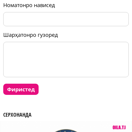
номатонро нависед
шарҳатонро гузоред
фиристед
СЕРХОНАНДА