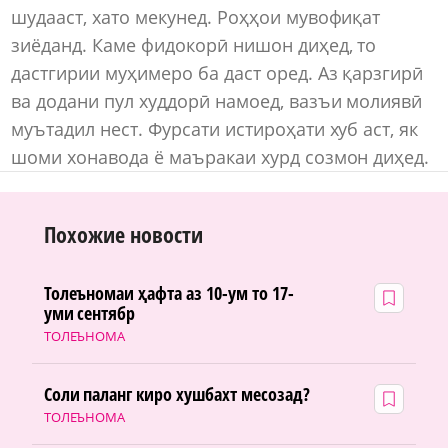
шудааст, хато мекунед. Роҳҳои мувофиқат
зиёданд. Каме фидокорӣ нишон диҳед, то
дастгирии муҳимеро ба даст оред. Аз қарзгирӣ
ва додани пул худдорӣ намоед, вазъи молиявӣ
муътадил нест. Фурсати истироҳати хуб аст, як
шоми хонавода ё маъракаи хурд созмон диҳед.
Похожие новости
Толеъномаи ҳафта аз 10-ум то 17-
уми сентябр
ТОЛЕЪНОМА
Соли паланг киро хушбахт месозад?
ТОЛЕЪНОМА