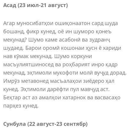
Асад (23 июл-21 август)
Агар муносибатҳои ошиқонаатон сард шуда
бошанд, фикр кунед, оё ин шуморо қонеъ
мекунад? Шумо каме асабонӣ ва зудранҷ
шудаед. Барои оромӣ кошонаи ҳусн ё хариди
нав кӯмак мекунад. Шумо коркуни
масъулиятшиносед ва роҳбарият инро қадр
мекунад, эҳтимоли мукофоти молӣ вуҷуд дорад.
Имрӯз метавонед масъалаҳои зиёдеро ҳал
кунед. Эҳтимоли дарёфти пул мавҷуд аст.
Беҳтар аст аз амалҳои хатарнок ва васвасаҳо
парҳез кунед.
Сунбула (22 август-23 сентябр)