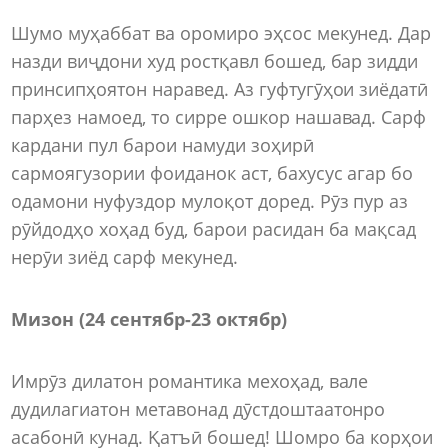
Шумо муҳаббат ва оромиро эҳсос мекунед. Дар
назди виҷдони худ ростқавл бошед, бар зидди
принсипҳоятон наравед. Аз гуфтугӯҳои зиёдатӣ
парҳез намоед, то сирре ошкор нашавад. Сарф
кардани пул барои намуди зоҳирӣ
сармоягузории фоиданок аст, бахусус агар бо
одамони нуфуздор мулоқот доред. Рӯз пур аз
рӯйдодҳо хоҳад буд, барои расидан ба мақсад
нерӯи зиёд сарф мекунед.
Мизон (24 сентябр-23 октябр)
Имрӯз дилатон романтика мехоҳад, вале
дудилагиатон метавонад дӯстдоштаатонро
асабонӣ кунад. Қатъӣ бошед! Шомро ба корҳои