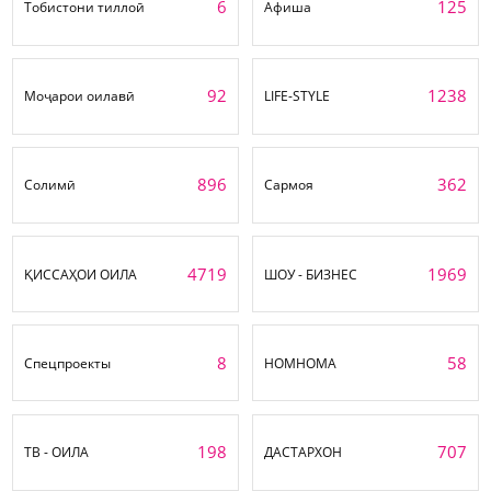
6
125
Тобистони тиллоӣ
Афиша
92
1238
Моҷарои оилавӣ
LIFE-STYLE
896
362
Солимӣ
Сармоя
4719
1969
ҚИССАҲОИ ОИЛА
ШОУ - БИЗНЕС
8
58
Спецпроекты
НОМНОМА
198
707
ТВ - ОИЛА
ДАСТАРХОН