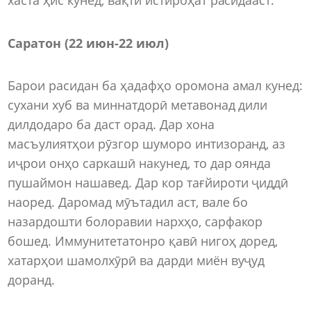
Саратон (22 июн-22 июл)
Барои расидан ба ҳадафҳо оромона амал кунед:
сухани хуб ва миннатдорӣ метавонад дили
дилдодаро ба даст орад. Дар хона
масъулиятҳои рӯзгор шуморо интизоранд, аз
иҷрои онҳо саркашӣ накунед, то дар оянда
пушаймон нашавед. Дар кор тағйироти ҷиддӣ
наоред. Даромад мӯътадил аст, вале бо
назардошти болоравии нархҳо, сарфакор
бошед. Иммунитетатонро қавӣ нигоҳ доред,
хатарҳои шамолхӯрӣ ва дарди миён вуҷуд
доранд.