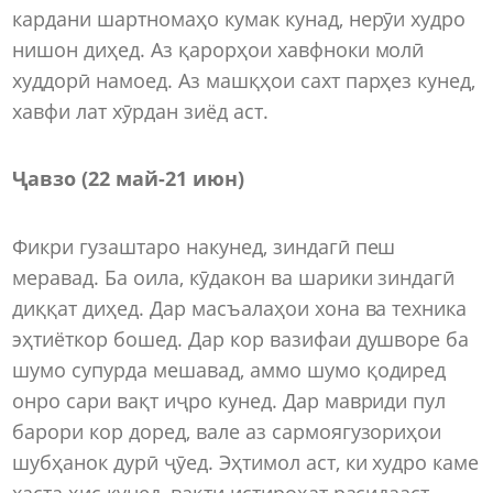
кардани шартномаҳо кумак кунад, нерӯи худро
нишон диҳед. Аз қарорҳои хавфноки молӣ
худдорӣ намоед. Аз машқҳои сахт парҳез кунед,
хавфи лат хӯрдан зиёд аст.
Ҷавзо (22 май-21 июн)
Фикри гузаштаро накунед, зиндагӣ пеш
меравад. Ба оила, кӯдакон ва шарики зиндагӣ
диққат диҳед. Дар масъалаҳои хона ва техника
эҳтиёткор бошед. Дар кор вазифаи душворе ба
шумо супурда мешавад, аммо шумо қодиред
онро сари вақт иҷро кунед. Дар мавриди пул
барори кор доред, вале аз сармоягузориҳои
шубҳанок дурӣ ҷӯед. Эҳтимол аст, ки худро каме
хаста ҳис кунед, вақти истироҳат расидааст.