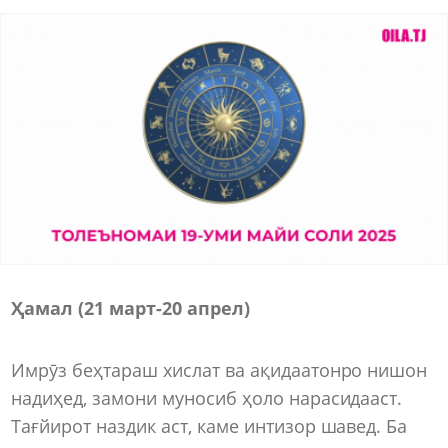
Ҳамал (21 март-20 апрел)
Имрӯз беҳтараш хислат ва ақидаатонро нишон
надиҳед, замони муносиб ҳоло нарасидааст.
Тағйирот наздик аст, каме интизор шавед. Ба