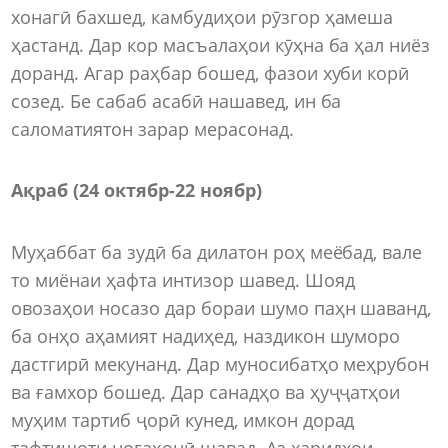
хонагӣ бахшед, камбудиҳои рӯзгор ҳамеша
ҳастанд. Дар кор масъалаҳои кӯҳна ба ҳал ниёз
доранд. Агар раҳбар бошед, фазои хуби корӣ
созед. Бе сабаб асабӣ нашавед, ин ба
саломатиятон зарар мерасонад.
Ақраб (24 октябр-22 ноябр)
Муҳаббат ба зудӣ ба дилатон роҳ меёбад, вале
то миёнаи ҳафта интизор шавед. Шояд
овозаҳои носазо дар бораи шумо паҳн шаванд,
ба онҳо аҳамият надиҳед, наздикон шуморо
дастгирӣ мекунанд. Дар муносибатҳо меҳрубон
ва ғамхор бошед. Дар санадҳо ва ҳуҷҷатҳои
муҳим тартиб ҷорӣ кунед, имкон дорад
тафтишоти ногаҳонӣ шавад. Аз харидҳои