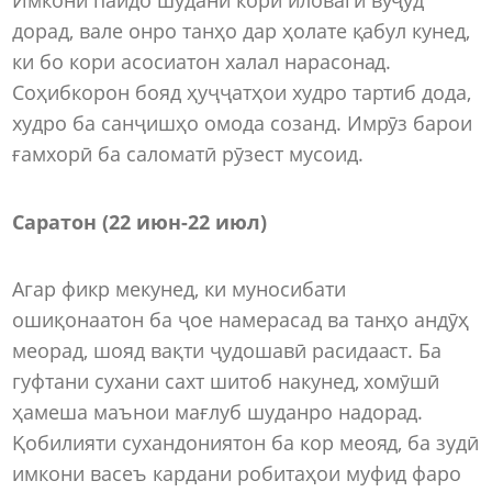
дорад, вале онро танҳо дар ҳолате қабул кунед,
ки бо кори асосиатон халал нарасонад.
Соҳибкорон бояд ҳуҷҷатҳои худро тартиб дода,
худро ба санҷишҳо омода созанд. Имрӯз барои
ғамхорӣ ба саломатӣ рӯзест мусоид.
Саратон (22 июн-22 июл)
Агар фикр мекунед, ки муносибати
ошиқонаатон ба ҷое намерасад ва танҳо андӯҳ
меорад, шояд вақти ҷудошавӣ расидааст. Ба
гуфтани сухани сахт шитоб накунед, хомӯшӣ
ҳамеша маънои мағлуб шуданро надорад.
Қобилияти сухандониятон ба кор меояд, ба зудӣ
имкони васеъ кардани робитаҳои муфид фаро