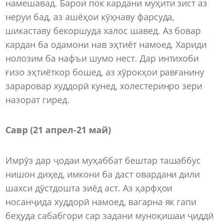
намешавад. Барои пок кардани муҳити зист аз
неруи бад, аз ашёҳои кӯҳнаву фарсуда,
шикаставу бекоршуда халос шавед. Аз бовар
кардан ба одамони нав эҳтиёт намоед. Хариди
нолозим ба нафъи шумо нест. Дар интихоби
ғизо эҳтиёткор бошед, аз хӯрокҳои равғанину
зараровар худдорӣ кунед, холестеринро зери
назорат гиред.
Савр (21 апрел-21 май)
Имрӯз дар ҷодаи муҳаббат бештар ташаббус
нишон диҳед, имкони ба даст овардани дили
шахси дӯстдошта зиёд аст. Аз ҳарфҳои
носанҷида худдорӣ намоед, вагарна як гапи
беҳуда сабабгори сар задани муноқишаи ҷиддӣ