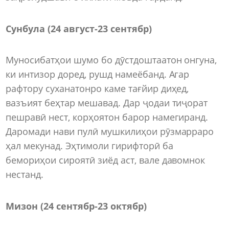
Сунбула (24 август-23 сентябр)
Муносибатҳои шумо бо дӯстдоштаатон онгуна,
ки интизор доред, рушд намеёбанд. Агар
рафтору суханатонро каме тағйир диҳед,
вазъият беҳтар мешавад. Дар ҷодаи тиҷорат
пешравӣ нест, корҳоятон барор намегиранд.
Даромади нави пулӣ мушкилиҳои рӯзмарраро
ҳал мекунад. Эҳтимоли гирифторӣ ба
бемориҳои сироятӣ зиёд аст, вале давомнок
нестанд.
Мизон (24 сентябр-23 октябр)