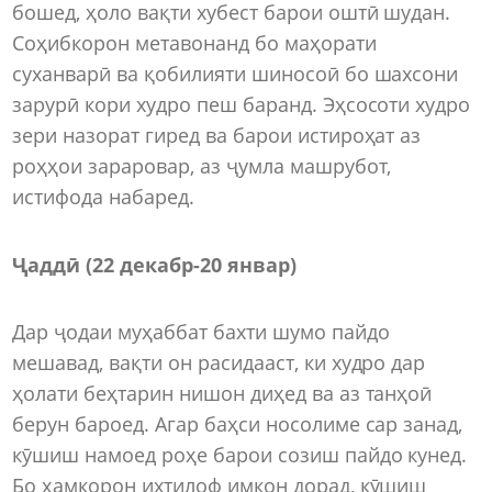
бошед, ҳоло вақти хубест барои оштӣ шудан.
Соҳибкорон метавонанд бо маҳорати
суханварӣ ва қобилияти шиносоӣ бо шахсони
зарурӣ кори худро пеш баранд. Эҳсосоти худро
зери назорат гиред ва барои истироҳат аз
роҳҳои зараровар, аз ҷумла машрубот,
истифода набаред.
Ҷаддӣ (22 декабр-20 январ)
Дар ҷодаи муҳаббат бахти шумо пайдо
мешавад, вақти он расидааст, ки худро дар
ҳолати беҳтарин нишон диҳед ва аз танҳоӣ
берун бароед. Агар баҳси носолиме сар занад,
кӯшиш намоед роҳе барои созиш пайдо кунед.
Бо ҳамкорон ихтилоф имкон дорад, кӯшиш