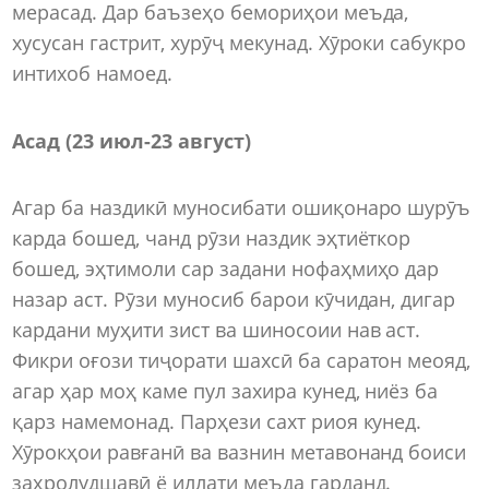
мерасад. Дар баъзеҳо бемориҳои меъда,
хусусан гастрит, хурӯҷ мекунад. Хӯроки сабукро
интихоб намоед.
Асад (23 июл-23 август)
Агар ба наздикӣ муносибати ошиқонаро шурӯъ
карда бошед, чанд рӯзи наздик эҳтиёткор
бошед, эҳтимоли сар задани нофаҳмиҳо дар
назар аст. Рӯзи муносиб барои кӯчидан, дигар
кардани муҳити зист ва шиносоии нав аст.
Фикри оғози тиҷорати шахсӣ ба саратон меояд,
агар ҳар моҳ каме пул захира кунед, ниёз ба
қарз намемонад. Парҳези сахт риоя кунед.
Хӯрокҳои равғанӣ ва вазнин метавонанд боиси
заҳролудшавӣ ё иллати меъда гарданд.