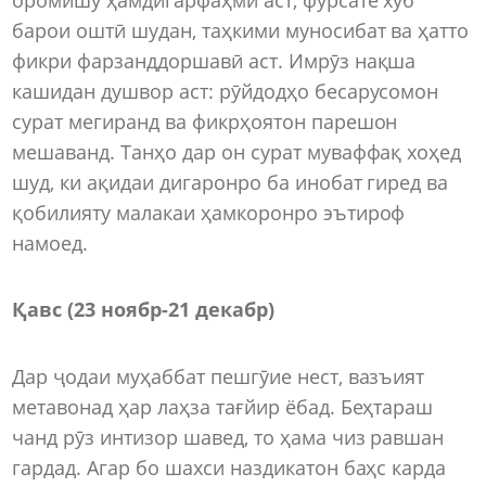
барои оштӣ шудан, таҳкими муносибат ва ҳатто
фикри фарзанддоршавӣ аст. Имрӯз нақша
кашидан душвор аст: рӯйдодҳо бесарусомон
сурат мегиранд ва фикрҳоятон парешон
мешаванд. Танҳо дар он сурат муваффақ хоҳед
шуд, ки ақидаи дигаронро ба инобат гиред ва
қобилияту малакаи ҳамкоронро эътироф
намоед.
Қавс (23 ноябр-21 декабр)
Дар ҷодаи муҳаббат пешгӯие нест, вазъият
метавонад ҳар лаҳза тағйир ёбад. Беҳтараш
чанд рӯз интизор шавед, то ҳама чиз равшан
гардад. Агар бо шахси наздикатон баҳс карда