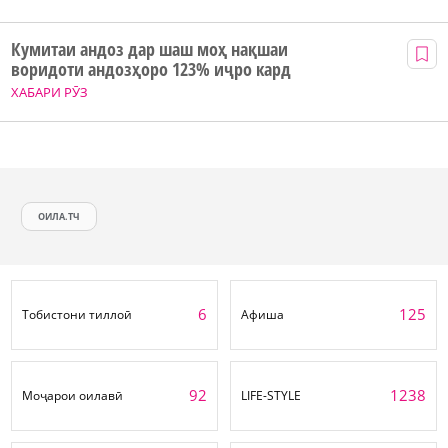
Кумитаи андоз дар шаш моҳ нақшаи
воридоти андозҳоро 123% иҷро кард
ХАБАРИ РӮЗ
ОИЛА.ТЧ
6
125
Тобистони тиллоӣ
Афиша
92
1238
Моҷарои оилавӣ
LIFE-STYLE