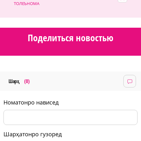
ТОЛЕЪНОМА
Поделиться новостью
Шарҳ
(0)
номатонро нависед
шарҳатонро гузоред