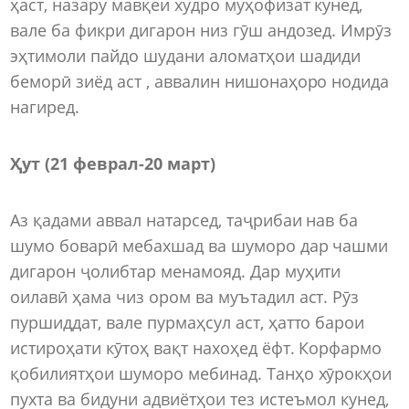
ҳаст, назару мавқеи худро муҳофизат кунед,
вале ба фикри дигарон низ гӯш андозед. Имрӯз
эҳтимоли пайдо шудани аломатҳои шадиди
беморӣ зиёд аст , аввалин нишонаҳоро нодида
нагиред.
Ҳут (21 феврал-20 март)
Аз қадами аввал натарсед, таҷрибаи нав ба
шумо боварӣ мебахшад ва шуморо дар чашми
дигарон ҷолибтар менамояд. Дар муҳити
оилавӣ ҳама чиз ором ва муътадил аст. Рӯз
пуршиддат, вале пурмаҳсул аст, ҳатто барои
истироҳати кӯтоҳ вақт нахоҳед ёфт. Корфармо
қобилиятҳои шуморо мебинад. Танҳо хӯрокҳои
пухта ва бидуни адвиётҳои тез истеъмол кунед,