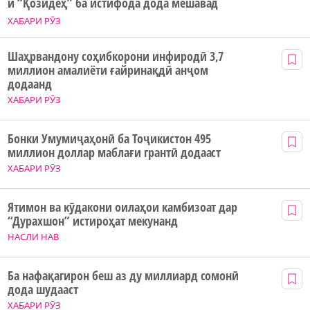
и “Қозидеҳ” ба истифода дода мешавад
ХАБАРИ РӮЗ
Шаҳрвандону соҳибкорони инфиродӣ 3,7
миллион амалиёти ғайринақдӣ анҷом
додаанд
ХАБАРИ РӮЗ
Бонки Умумиҷаҳонӣ ба Тоҷикистон 495
миллион доллар маблағи грантӣ додааст
ХАБАРИ РӮЗ
Ятимон ва кӯдакони оилаҳои камбизоат дар
“Дурахшон” истироҳат мекунанд
НАСЛИ НАВ
Ба нафақагирон беш аз ду миллиард сомонӣ
дода шудааст
ХАБАРИ РӮЗ