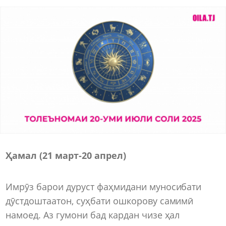
Ҳамал (21 март-20 апрел)
Имрӯз барои дуруст фаҳмидани муносибати
дӯстдоштаатон, суҳбати ошкорову самимӣ
намоед. Аз гумони бад кардан чизе ҳал