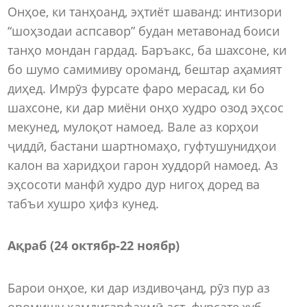
Онҳое, ки танҳоанд, эҳтиёт шаванд: интизори
“шоҳзодаи аспсавор” будан метавонад боиси
танҳо мондан гардад. Баръакс, ба шахсоне, ки
бо шумо самимиву ороманд, бештар аҳамият
диҳед. Имрӯз фурсате фаро мерасад, ки бо
шахсоне, ки дар миёни онҳо худро озод эҳсос
мекунед, мулоқот намоед. Вале аз корҳои
ҷиддӣ, бастани шартномаҳо, гуфтушунидҳои
калон ва харидҳои гарон худдорӣ намоед. Аз
эҳсосоти манфӣ худро дур нигоҳ доред ва
табъи хушро ҳифз кунед.
Ақраб (24 октябр-22 ноябр)
Барои онҳое, ки дар издивоҷанд, рӯз пур аз
оромишу ҳамдигарфаҳмӣ аст, фурсате хуб