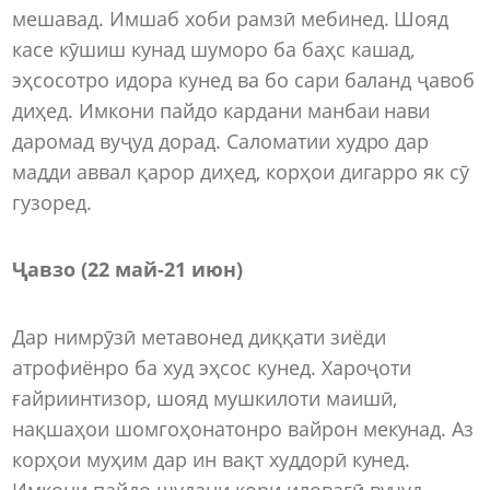
мешавад. Имшаб хоби рамзӣ мебинед. Шояд
касе кӯшиш кунад шуморо ба баҳс кашад,
эҳсосотро идора кунед ва бо сари баланд ҷавоб
диҳед. Имкони пайдо кардани манбаи нави
даромад вуҷуд дорад. Саломатии худро дар
мадди аввал қарор диҳед, корҳои дигарро як сӯ
гузоред.
Ҷавзо (22 май-21 июн)
Дар нимрӯзӣ метавонед диққати зиёди
атрофиёнро ба худ эҳсос кунед. Хароҷоти
ғайриинтизор, шояд мушкилоти маишӣ,
нақшаҳои шомгоҳонатонро вайрон мекунад. Аз
корҳои муҳим дар ин вақт худдорӣ кунед.
Имкони пайдо шудани кори иловагӣ вуҷуд