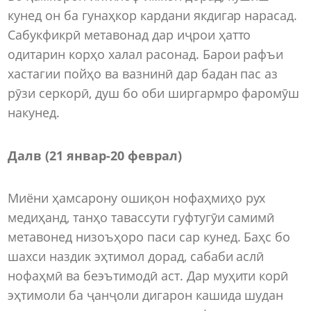
кунед он ба гунаҳкор кардани якдигар нарасад.
Сабукфикрӣ метавонад дар иҷрои ҳатто
одитарин корҳо халал расонад. Барои рафъи
хастагии пойҳо ва вазнинӣ дар бадан пас аз
рӯзи серкорӣ, душ бо оби ширгармро фаромӯш
накунед.
Далв (21 январ-20 феврал)
Миёни ҳамсарону ошиқон нофаҳмиҳо рух
медиҳанд, танҳо тавассути гуфтугӯи самимӣ
метавонед низоъҳоро паси сар кунед. Баҳс бо
шахси наздик эҳтимол дорад, сабаби аслӣ
нофаҳмӣ ва беэътимодӣ аст. Дар муҳити корӣ
эҳтимоли ба ҷанҷоли дигарон кашида шудан