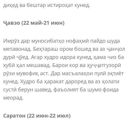
диҳед ва бештар истироҳат кунед.
Ҷавзо (22 май-21 июн)
Имрӯз дар муносибатҳо нофаҳмӣ пайдо шуда
метавонад. Беҳтараш ором бошед ва аз ҷанҷол
дурӣ ҷӯед. Агар худро идора кунед, ҳама чиз ба
хубӣ ҳал мешавад. Барои кор ва ҳуҷҷатгузорӣ
рӯзи мувофиқ аст. Дар масъалаҳои пулӣ эҳтиёт
кунед. Худро ба ҳаракат дароред ва аз ҳолати
сустӣ берун шавед, фаъолият ба шумо фоида
меорад.
Саратон (22 июн-22 июл)