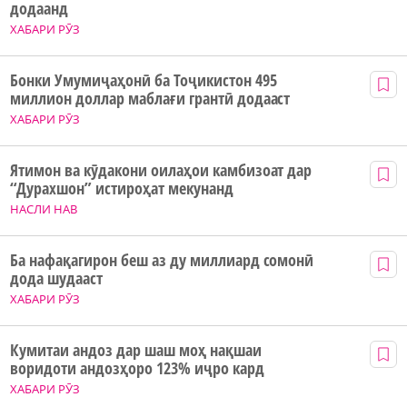
додаанд
ХАБАРИ РӮЗ
Бонки Умумиҷаҳонӣ ба Тоҷикистон 495
миллион доллар маблағи грантӣ додааст
ХАБАРИ РӮЗ
Ятимон ва кӯдакони оилаҳои камбизоат дар
“Дурахшон” истироҳат мекунанд
НАСЛИ НАВ
Ба нафақагирон беш аз ду миллиард сомонӣ
дода шудааст
ХАБАРИ РӮЗ
Кумитаи андоз дар шаш моҳ нақшаи
воридоти андозҳоро 123% иҷро кард
ХАБАРИ РӮЗ