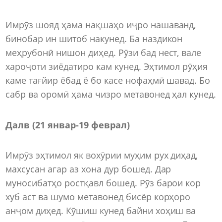
Имрӯз шояд ҳама нақшаҳо иҷро нашаванд,
бинобар ин шитоб накунед. Ба наздикон
меҳрубонӣ нишон диҳед. Рӯзи бад нест, вале
хароҷоти зиёдатиро кам кунед. Эҳтимол рӯҳия
каме тағйир ёбад ё бо касе нофаҳмӣ шавад. Бо
сабр ва оромӣ ҳама чизро метавонед ҳал кунед.
Далв (21 январ-19 феврал)
Имрӯз эҳтимол як вохӯрии муҳим рух диҳад,
махсусан агар аз хона дур бошед. Дар
муносибатҳо ростқавл бошед. Рӯз барои кор
хуб аст ва шумо метавонед бисёр корҳоро
анҷом диҳед. Кӯшиш кунед байни хоҳиш ва