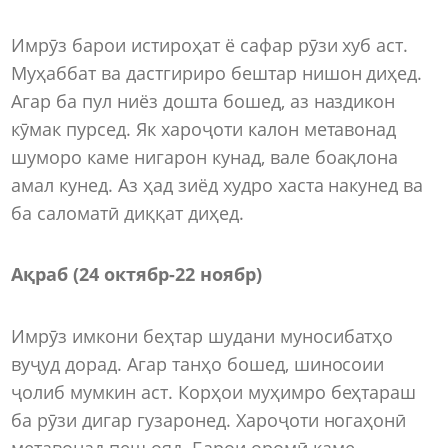
Имрӯз барои истироҳат ё сафар рӯзи хуб аст.
Муҳаббат ва дастгириро бештар нишон диҳед.
Агар ба пул ниёз дошта бошед, аз наздикон
кӯмак пурсед. Як хароҷоти калон метавонад
шуморо каме нигарон кунад, вале боақлона
амал кунед. Аз ҳад зиёд худро хаста накунед ва
ба саломатӣ диққат диҳед.
Ақраб (24 октябр-22 ноябр)
Имрӯз имкони беҳтар шудани муносибатҳо
вуҷуд дорад. Агар танҳо бошед, шиносоии
ҷолиб мумкин аст. Корҳои муҳимро беҳтараш
ба рӯзи дигар гузаронед. Хароҷоти ногаҳонӣ
метавонад пеш ояд. Барои оромӣ каме