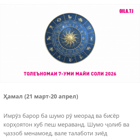
Ҳамал (21 март-20 апрел)
Имрӯз барор ба шумо рӯ меорад ва бисёр
корҳоятон хуб пеш мераванд. Шумо ҷолиб ва
ҷаззоб менамоед, вале талаботи зиёд