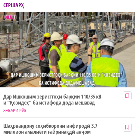
СЕРШАРҲ
Дар Ишкошим зеристгоҳи барқии 110/35 кВ-
и “Қозидеҳ” ба истифода дода мешавад
ХАБАРИ РӮЗ
Шаҳрвандону соҳибкорони инфиродӣ 3,7
миллион амалиёти ғайринақдӣ анҷом