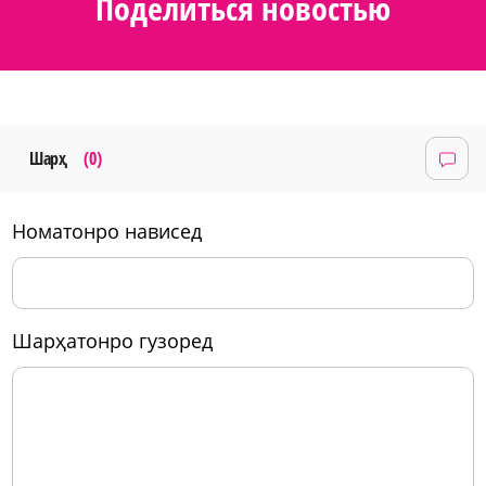
Поделиться новостью
Шарҳ
(0)
номатонро нависед
шарҳатонро гузоред