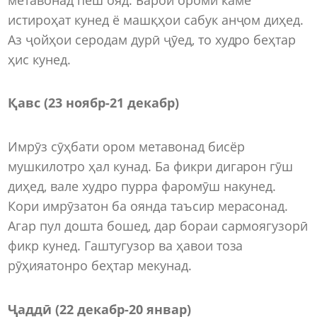
истироҳат кунед ё машқҳои сабук анҷом диҳед.
Аз ҷойҳои серодам дурӣ ҷӯед, то худро беҳтар
ҳис кунед.
Қавс (23 ноябр-21 декабр)
Имрӯз сӯҳбати ором метавонад бисёр
мушкилотро ҳал кунад. Ба фикри дигарон гӯш
диҳед, вале худро пурра фаромӯш накунед.
Кори имрӯзатон ба оянда таъсир мерасонад.
Агар пул дошта бошед, дар бораи сармоягузорӣ
фикр кунед. Гаштугузор ва ҳавои тоза
рӯҳияатонро беҳтар мекунад.
Ҷаддӣ (22 декабр-20 январ)