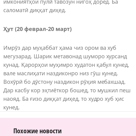
имкониятҳои пулӣ тавозун нигоҳ доред. Ба
саломатӣ диққат диҳед.
Ҳут (20 феврал-20 март)
Имрӯз дар муҳаббат ҳама чиз ором ва хуб
мегузарад. Шарик метавонад шуморо хурсанд
кунад. Қарорҳои муҳимро худатон қабул кунед,
вале маслиҳати наздиконро низ гӯш кунед.
Вохӯрӣ бо дӯстону наздикон рӯҳия мебахшад.
Дар касбу кор эҳтиёткор бошед, то мушкил пеш
наояд. Ба ғизо диққат диҳед, то худро хуб ҳис
кунед.
Похожие новости