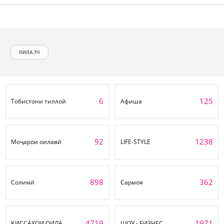
ОИЛА.ТЧ
6
125
Тобистони тиллоӣ
Афиша
92
1238
Моҷарои оилавӣ
LIFE-STYLE
898
362
Солимӣ
Сармоя
4719
1971
ҚИССАҲОИ ОИЛА
ШОУ - БИЗНЕС