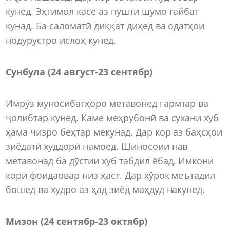
кунед. Эҳтимол касе аз пушти шумо ғайбат
кунад. Ба саломатӣ диққат диҳед ва одатҳои
нодурустро ислоҳ кунед.
Сунбула (24 август-23 сентябр)
Имрӯз муносибатҳоро метавонед гармтар ва
ҷолибтар кунед. Каме меҳрубонӣ ва сухани хуб
ҳама чизро беҳтар мекунад. Дар кор аз баҳсҳои
зиёдатӣ худдорӣ намоед. Шиносоии нав
метавонад ба дӯстии хуб табдил ёбад. Имкони
кори фоидаовар низ ҳаст. Дар хӯрок мeътадил
бошед ва худро аз ҳад зиёд маҳдуд накунед.
Мизон (24 сентябр-23 октябр)