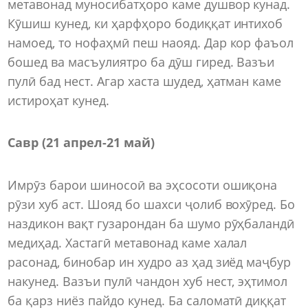
метавонад муносибатҳоро каме душвор кунад.
Кӯшиш кунед, ки ҳарфҳоро бодиққат интихоб
намоед, то нофаҳмӣ пеш наояд. Дар кор фаъол
бошед ва масъулиятро ба дӯш гиред. Вазъи
пулӣ бад нест. Агар хаста шудед, ҳатман каме
истироҳат кунед.
Савр (21 апрел-21 май)
Имрӯз барои шиносоӣ ва эҳсосоти ошиқона
рӯзи хуб аст. Шояд бо шахси ҷолиб вохӯред. Бо
наздикон вақт гузарондан ба шумо рӯҳбаландӣ
медиҳад. Хастагӣ метавонад каме халал
расонад, бинобар ин худро аз ҳад зиёд маҷбур
накунед. Вазъи пулӣ чандон хуб нест, эҳтимол
ба қарз ниёз пайдо кунед. Ба саломатӣ диққат