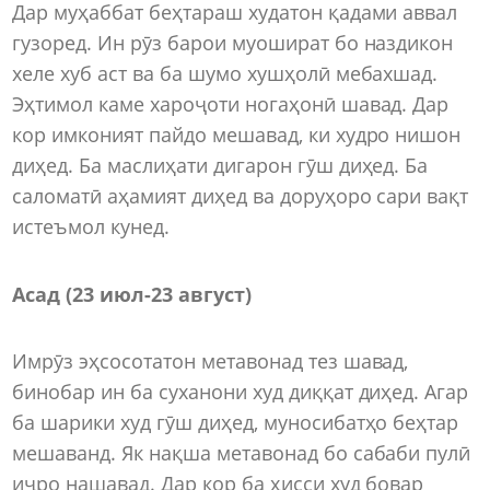
Дар муҳаббат беҳтараш худатон қадами аввал
гузоред. Ин рӯз барои муошират бо наздикон
хеле хуб аст ва ба шумо хушҳолӣ мебахшад.
Эҳтимол каме хароҷоти ногаҳонӣ шавад. Дар
кор имконият пайдо мешавад, ки худро нишон
диҳед. Ба маслиҳати дигарон гӯш диҳед. Ба
саломатӣ аҳамият диҳед ва доруҳоро сари вақт
истеъмол кунед.
Асад (23 июл-23 август)
Имрӯз эҳсосотатон метавонад тез шавад,
бинобар ин ба суханони худ диққат диҳед. Агар
ба шарики худ гӯш диҳед, муносибатҳо беҳтар
мешаванд. Як нақша метавонад бо сабаби пулӣ
иҷро нашавад. Дар кор ба ҳисси худ бовар