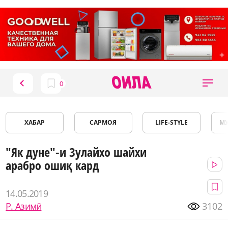
ХАБАР
САРМОЯ
LIFE-STYLE
М
"Як дуне"-и Зулайхо шайхи
арабро ошиқ кард
14.05.2019
Р. Азимӣ
3102