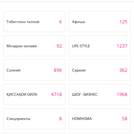
6
125
Тобистони тиллоӣ
Афиша
92
1237
Моҷарои оилавӣ
LIFE-STYLE
896
362
Солимӣ
Сармоя
4718
1968
ҚИССАҲОИ ОИЛА
ШОУ - БИЗНЕС
8
58
Спецпроекты
НОМНОМА