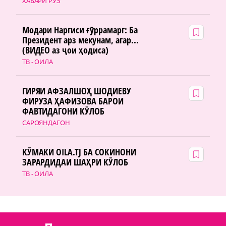
ХАБАРИ РӮЗ
Модари Наргиси ғӯррамарг: Ба
Президент арз мекунам, агар...
(ВИДЕО аз ҷои ҳодиса)
ТВ - ОИЛА
ГИРЯИ АФЗАЛШОҲ ШОДИЕВУ
ФИРУЗА ҲАФИЗОВА БАРОИ
ФАВТИДАГОНИ КӮЛОБ
САРОЯНДАГОН
КӮМАКИ OILA.TJ БА СОКИНОНИ
ЗАРАРДИДАИ ШАҲРИ КӮЛОБ
ТВ - ОИЛА