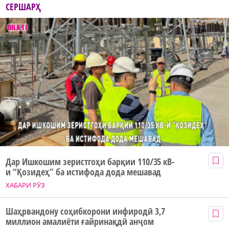
СЕРШАРҲ
Дар Ишкошим зеристгоҳи барқии 110/35 кВ-
и “Қозидеҳ” ба истифода дода мешавад
ХАБАРИ РӮЗ
Шаҳрвандону соҳибкорони инфиродӣ 3,7
миллион амалиёти ғайринақдӣ анҷом