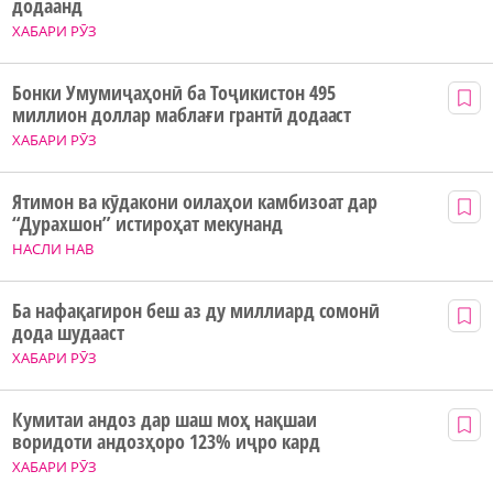
додаанд
ХАБАРИ РӮЗ
Бонки Умумиҷаҳонӣ ба Тоҷикистон 495
миллион доллар маблағи грантӣ додааст
ХАБАРИ РӮЗ
Ятимон ва кӯдакони оилаҳои камбизоат дар
“Дурахшон” истироҳат мекунанд
НАСЛИ НАВ
Ба нафақагирон беш аз ду миллиард сомонӣ
дода шудааст
ХАБАРИ РӮЗ
Кумитаи андоз дар шаш моҳ нақшаи
воридоти андозҳоро 123% иҷро кард
ХАБАРИ РӮЗ