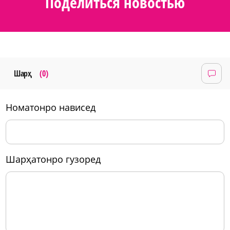
Поделиться новостью
Шарҳ
(0)
номатонро нависед
шарҳатонро гузоред