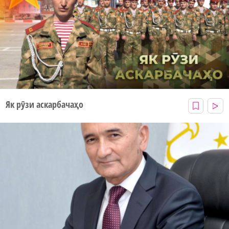
Як рӯзи аскарбачаҳо