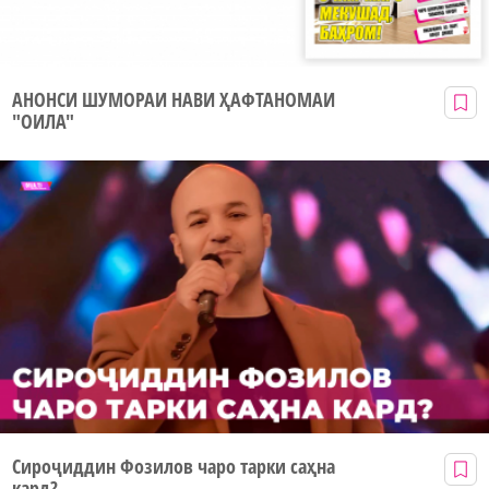
АНОНСИ ШУМОРАИ НАВИ ҲАФТАНОМАИ
"ОИЛА"
Сироҷиддин Фозилов чаро тарки саҳна
кард?