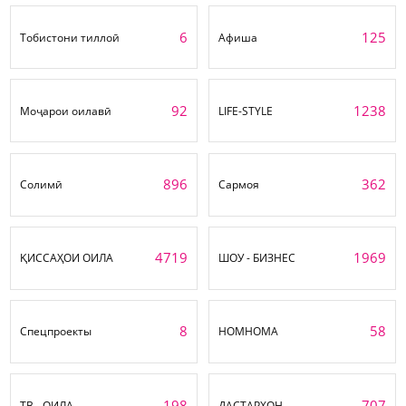
6
125
Тобистони тиллоӣ
Афиша
92
1238
Моҷарои оилавӣ
LIFE-STYLE
896
362
Солимӣ
Сармоя
4719
1969
ҚИССАҲОИ ОИЛА
ШОУ - БИЗНЕС
8
58
Спецпроекты
НОМНОМА
198
707
ТВ - ОИЛА
ДАСТАРХОН