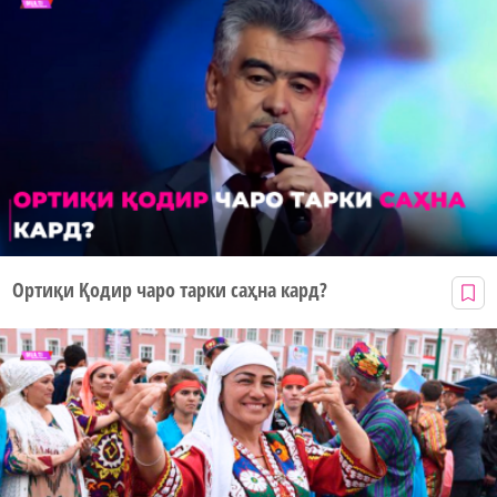
Ортиқи Қодир чаро тарки саҳна кард?