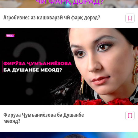
Агробизнес аз кишоварзӣ чӣ фарқ дорад?
Фирӯза Ҷумъаниёзова ба Душанбе
меояд?