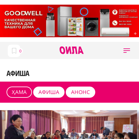
АФИША
ҲАМА
АФИША
АНОНС