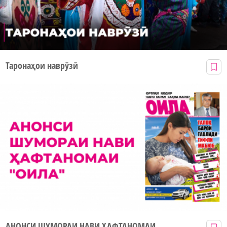
Таронаҳои наврӯзӣ
АНОНСИ ШУМОРАИ НАВИ ҲАФТАНОМАИ