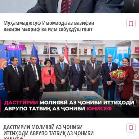
Муҳаммадюсуф Имомзода аз вазифаи
вазири маориф ва илм сабукдӯш гашт
ДАСТГИРИИ МОЛИЯВӢ АЗ ҶОНИБИ
ИТТИҲОДИ АВРУПО ТАТБИҚ АЗ ҶОНИБИ