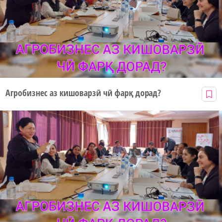
Агробизнес аз кишоварзӣ чӣ фарқ дорад?