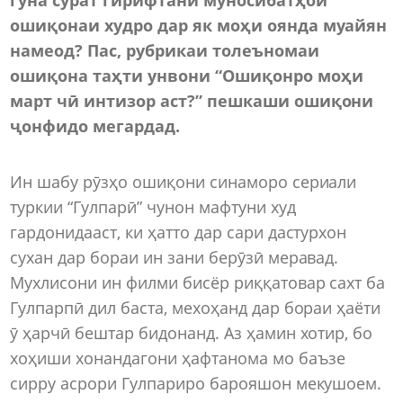
ошиқонаи худро дар як моҳи оянда муайян
намеод? Пас, рубрикаи толеъномаи
ошиқона таҳти унвони “Ошиқонро моҳи
март чӣ интизор аст?” пешкаши ошиқони
ҷонфидо мегардад.
Ин шабу рӯзҳо ошиқони синаморо сериали
туркии “Гулпарӣ” чунон мафтуни худ
гардонидааст, ки ҳатто дар сари дастурхон
сухан дар бораи ин зани берӯзӣ меравад.
Мухлисони ин филми бисёр риққатовар сахт ба
Гулпарпӣ дил баста, мехоҳанд дар бораи ҳаёти
ӯ ҳарчӣ бештар бидонанд. Аз ҳамин хотир, бо
хоҳиши хонандагони ҳафтанома мо баъзе
сирру асрори Гулпариро барояшон мекушоем.