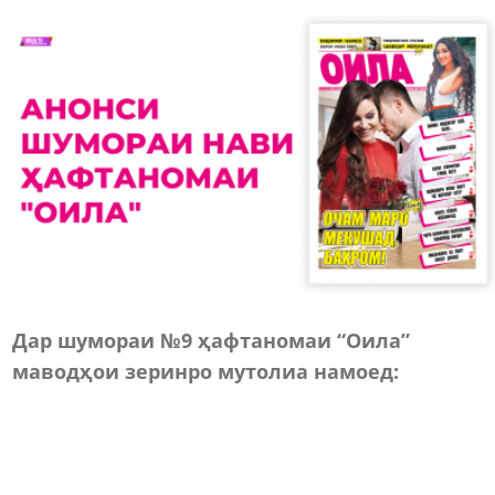
Дар шумораи №9 ҳафтаномаи “Оила”
маводҳои зеринро мутолиа намоед: