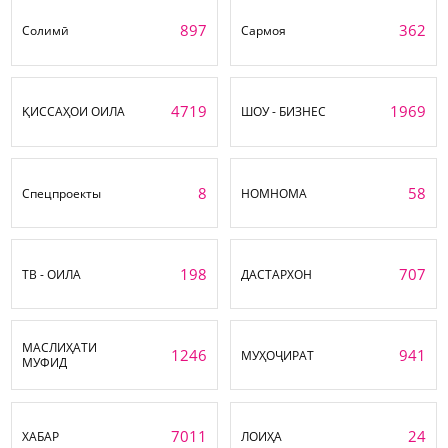
897
362
Солимӣ
Сармоя
4719
1969
ҚИССАҲОИ ОИЛА
ШОУ - БИЗНЕС
8
58
Спецпроекты
НОМНОМА
198
707
ТВ - ОИЛА
ДАСТАРХОН
МАСЛИҲАТИ
1246
941
МУҲОҶИРАТ
МУФИД
7011
24
ХАБАР
ЛОИҲА