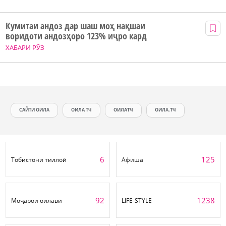
Кумитаи андоз дар шаш моҳ нақшаи
воридоти андозҳоро 123% иҷро кард
ХАБАРИ РӮЗ
САЙТИ ОИЛА
ОИЛА ТЧ
ОИЛАТЧ
ОИЛА.ТЧ
6
125
Тобистони тиллоӣ
Афиша
92
1238
Моҷарои оилавӣ
LIFE-STYLE