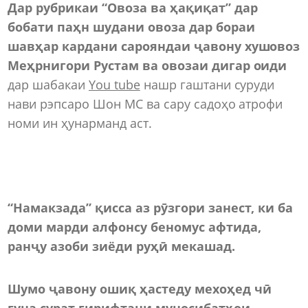
Дар рубрикаи “Овоза ва ҳақиқат” дар
бобати паҳн шудани овоза дар бораи
шавҳар кардани сарояндаи ҷавону хушовоз
Меҳрнигори Рустам ва овозаи дигар оиди
дар шабакаи
You tube
нашр гаштани суруди
нави рэпсаро Шон МС ва сару садоҳо атрофи
номи ин ҳунарманд аст.
“Намакзада” қисса аз рӯзгори занест, ки ба
доми марди алфонсу беномус афтида,
ранҷу азоби зиёди руҳӣ мекашад.
Шумо ҷавону ошиқ ҳастеду мехоҳед чӣ
гуна сурат гирифтани муносибатҳои