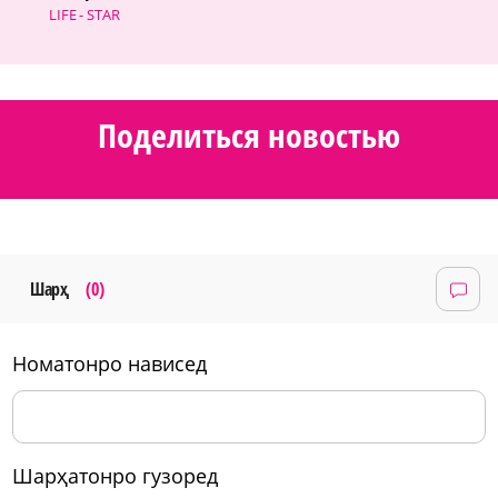
LIFE - STAR
Поделиться новостью
Шарҳ
(0)
номатонро нависед
шарҳатонро гузоред