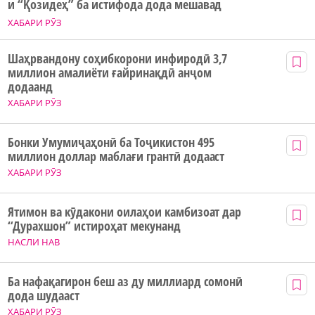
и “Қозидеҳ” ба истифода дода мешавад
ХАБАРИ РӮЗ
Шаҳрвандону соҳибкорони инфиродӣ 3,7
миллион амалиёти ғайринақдӣ анҷом
додаанд
ХАБАРИ РӮЗ
Бонки Умумиҷаҳонӣ ба Тоҷикистон 495
миллион доллар маблағи грантӣ додааст
ХАБАРИ РӮЗ
Ятимон ва кӯдакони оилаҳои камбизоат дар
“Дурахшон” истироҳат мекунанд
НАСЛИ НАВ
Ба нафақагирон беш аз ду миллиард сомонӣ
дода шудааст
ХАБАРИ РӮЗ