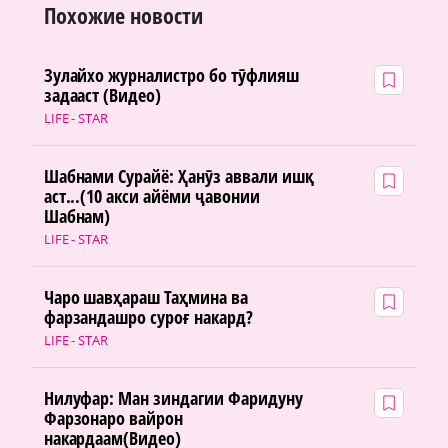
Похожие новости
Зулайхо журналистро бо тӯфлияш
задааст (Видео)
LIFE - STAR
Шабнами Сурайё: Ҳанӯз аввали ишқ
аст...(10 акси айёми ҷавонии
Шабнам)
LIFE - STAR
Чаро шавҳараш Таҳмина ва
фарзандашро суроғ накард?
LIFE - STAR
Нилуфар: Ман зиндагии Фаридуну
Фарзонаро вайрон
накардаам(Видео)