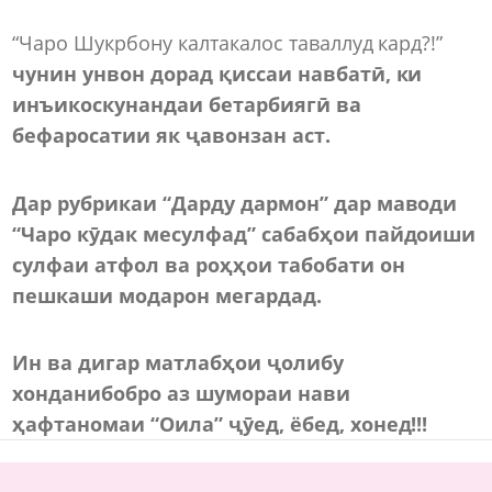
“Чаро Шукрбону калтакалос таваллуд кард?!”
чунин унвон дорад қиссаи навбатӣ, ки
инъикоскунандаи бетарбиягӣ ва
бефаросатии як ҷавонзан аст.
Дар рубрикаи “Дарду дармон” дар маводи
“Чаро кӯдак месулфад” сабабҳои пайдоиши
сулфаи атфол ва роҳҳои табобати он
пешкаши модарон мегардад.
Ин ва дигар матлабҳои ҷолибу
хонданибобро аз шумораи нави
ҳафтаномаи “Оила” ҷӯед, ёбед, хонед!!!