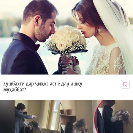
Хушбахтӣ дар ҷиҳоз аст ё дар ишқу
муҳаббат?