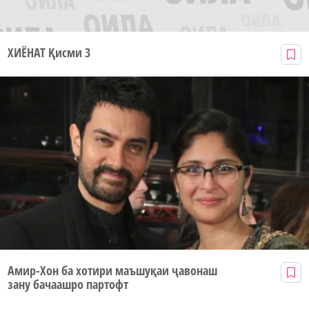
ХИËНАТ Қисми 3
Амир-Хон ба хотири маъшуқаи ҷавонаш
зану бачаашро партофт