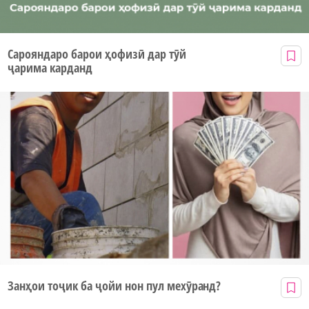
Сарояндаро барои ҳофизӣ дар тӯй
ҷарима карданд
Занҳои тоҷик ба ҷойи нон пул мехӯранд?