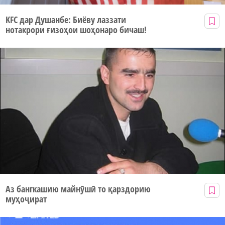
KFC дар Душанбе: Биёву лаззати
нотакрори ғизоҳои шоҳонаро бичаш!
Аз бангкашию майнӯшӣ то қарздорию
муҳоҷират