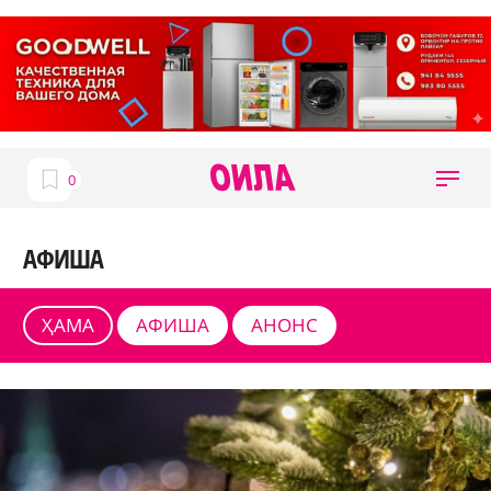
АФИША
ҲАМА
АФИША
АНОНС