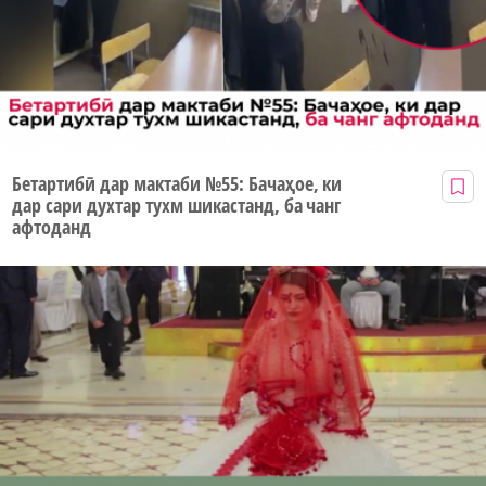
Бетартибӣ дар мактаби №55: Бачаҳое, ки
дар сари духтар тухм шикастанд, ба чанг
афтоданд