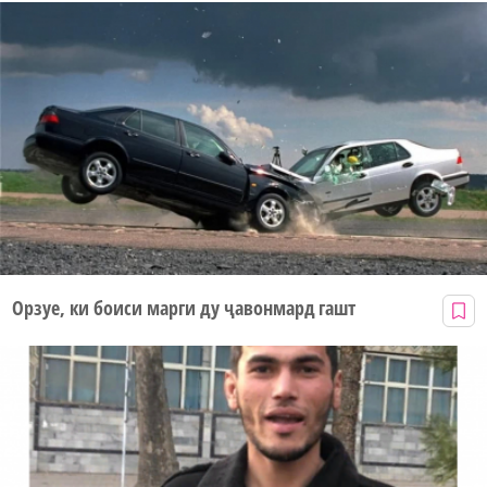
Орзуе, ки боиси марги ду ҷавонмард гашт