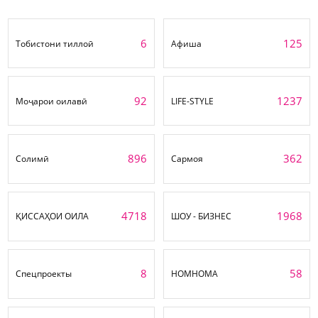
6
125
Тобистони тиллоӣ
Афиша
92
1237
Моҷарои оилавӣ
LIFE-STYLE
896
362
Солимӣ
Сармоя
4718
1968
ҚИССАҲОИ ОИЛА
ШОУ - БИЗНЕС
8
58
Спецпроекты
НОМНОМА