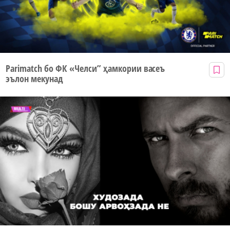
Parimatch бо ФК «Челси” ҳамкории васеъ
эълон мекунад