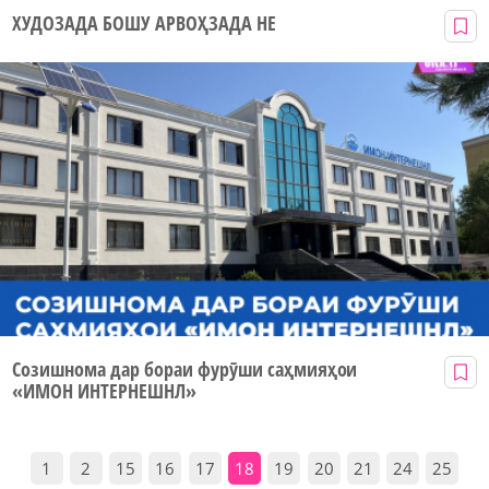
ХУДОЗАДА БОШУ АРВОҲЗАДА НЕ
Созишнома дар бораи фурӯши саҳмияҳои
«ИМОН ИНТЕРНЕШНЛ»
1
2
15
16
17
18
19
20
21
24
25