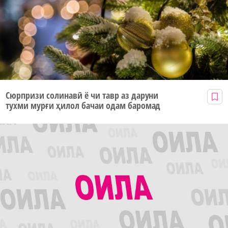
Сюрпризи солинавӣ ё чи тавр аз даруни
тухми мурғи ҳилол бачаи одам баромад