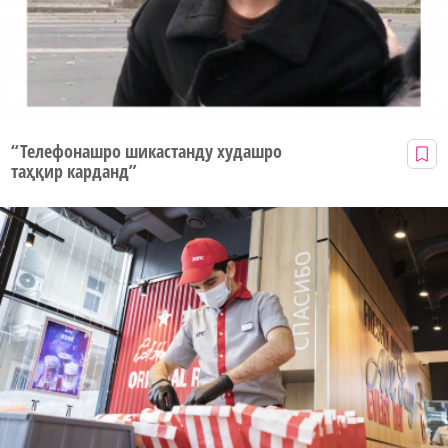
“Телефонашро шикастанду худашро
таҳқир карданд”