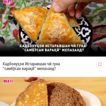
Кадбонуҳои Истаравшан чӣ гуна
“самбӯсаи варақӣ” мепазанд?