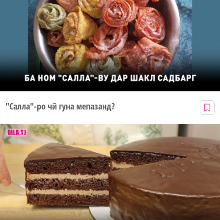
"Салла"-ро чӣ гуна мепазанд?