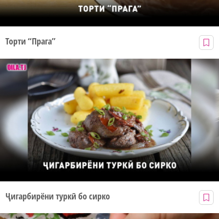
Торти “Прага”
Ҷигарбирёни туркӣ бо сирко