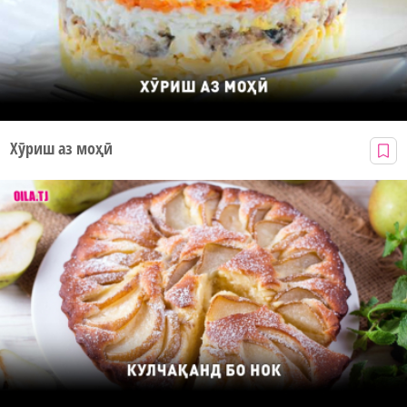
Хӯриш аз моҳӣ