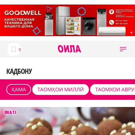
КАДБОНУ
ҲАМА
ТАОМҲОИ МИЛЛӢ
ТАОМХОИ АВР