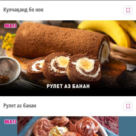
Кулчақанд бо нок
Рулет аз банан