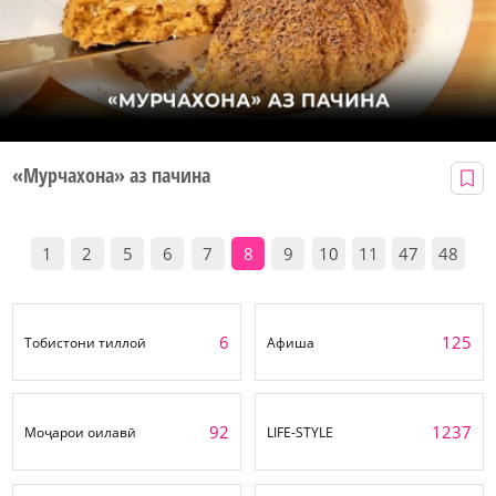
«Мурчахона» аз пачина
1
2
5
6
7
8
9
10
11
47
48
6
125
Тобистони тиллоӣ
Афиша
92
1237
Моҷарои оилавӣ
LIFE-STYLE