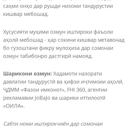
саҳми онҳо дар рушди низоми тандурустии
кишвар мебошад.
Хусусияти муҳими озмун иштироки фаъоли
аҳолӣ мебошад - ҳар сокини кишвар метавонад
бо гузоштани фикру мулоҳиза дар сомонаи
озмун табибонро дастгирӣ намояд.
Шарикони озмун:
Хадамоти назорати
давлатии тандурустӣ ва ҳифзи иҷтимоии аҳолӣ,
ҶДММ «Фазои имконот», FHI 360, агентии
рекламавии JoBaJo ва шарики иттилоотӣ
«ОИЛА».
Сабти номи иштирокчиён дар сомонаи