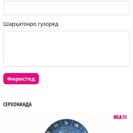
шарҳатонро гузоред
фиристед
СЕРХОНАНДА