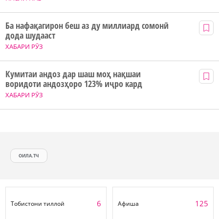
Ба нафақагирон беш аз ду миллиард сомонӣ
дода шудааст
ХАБАРИ РӮЗ
Кумитаи андоз дар шаш моҳ нақшаи
воридоти андозҳоро 123% иҷро кард
ХАБАРИ РӮЗ
ОИЛА.ТЧ
6
125
Тобистони тиллоӣ
Афиша