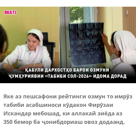
Яке аз пешсафони рейтинги озмун то имрӯз
табиби асабшиноси кӯдакон Фирӯзаи
Искандар мебошад, ки аллакай зиёда аз
350 бемор ба ҷонибдориаш овоз додаанд.