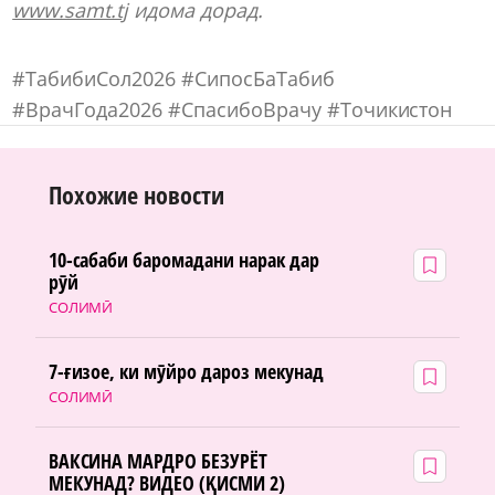
www.samt.tj
идома дорад.
#ТабибиСол2026 #СипосБаТабиб
#ВрачГода2026 #СпасибоВрачу #Точикистон
Похожие новости
10-сабаби баромадани нарак дар
рӯй
СОЛИМӢ
7-ғизое, ки мӯйро дароз мекунад
СОЛИМӢ
ВАКСИНА МАРДРО БЕЗУРЁТ
МЕКУНАД? ВИДЕО (ҚИСМИ 2)