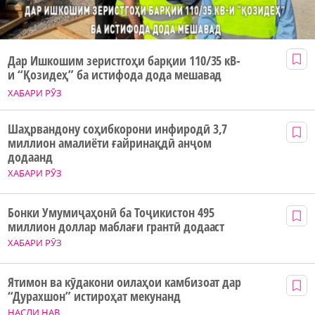
Дар Ишкошим зеристгоҳи барқии 110/35 кВ-
и “Қозидеҳ” ба истифода дода мешавад
ХАБАРИ РӮЗ
Шаҳрвандону соҳибкорони инфиродӣ 3,7
миллион амалиёти ғайринақдӣ анҷом
додаанд
ХАБАРИ РӮЗ
Бонки Умумиҷаҳонӣ ба Тоҷикистон 495
миллион доллар маблағи грантӣ додааст
ХАБАРИ РӮЗ
Ятимон ва кӯдакони оилаҳои камбизоат дар
“Дурахшон” истироҳат мекунанд
НАСЛИ НАВ