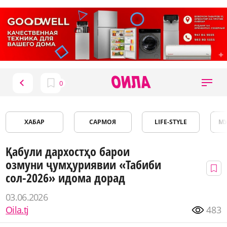
ХАБАР
САРМОЯ
LIFE-STYLE
М
Қабули дархостҳо барои
озмуни ҷумҳуриявии «Табиби
сол-2026» идома дорад
03.06.2026
Oila.tj
483