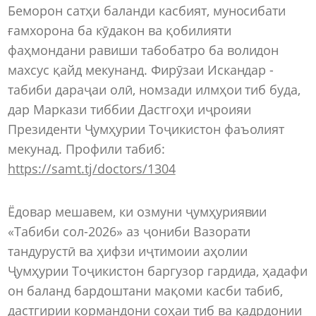
Беморон сатҳи баланди касбият, муносибати
ғамхорона ба кӯдакон ва қобилияти
фаҳмондани равиши табобатро ба волидон
махсус қайд мекунанд. Фирӯзаи Искандар -
табиби дараҷаи олӣ, номзади илмҳои тиб буда,
дар Маркази тиббии Дастгоҳи иҷроияи
Президенти Ҷумҳурии Тоҷикистон фаъолият
мекунад. Профили табиб:
https://samt.tj/doctors/1304
Ёдовар мешавем, ки озмуни ҷумҳуриявии
«Табиби сол-2026» аз ҷониби Вазорати
тандурустӣ ва ҳифзи иҷтимоии аҳолии
Ҷумҳурии Тоҷикистон баргузор гардида, ҳадафи
он баланд бардоштани мақоми касби табиб,
дастгирии кормандони соҳаи тиб ва қадрдонии