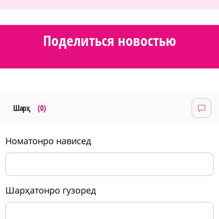
Поделиться новостью
Шарҳ
(0)
номатонро нависед
шарҳатонро гузоред