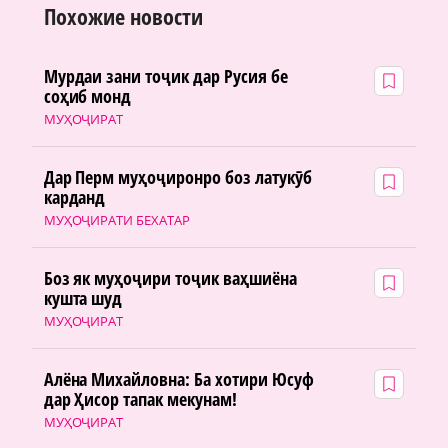
Похожие новости
Мурдаи зани тоҷик дар Русия бе
соҳиб монд
МУҲОҶИРАТ
Дар Перм муҳоҷиронро боз латукӯб
карданд
МУҲОҶИРАТИ БЕХАТАР
Боз як муҳоҷири тоҷик ваҳшиёна
кушта шуд
МУҲОҶИРАТ
Алёна Михайловна: Ба хотири Юсуф
дар Ҳисор тапак мекунам!
МУҲОҶИРАТ