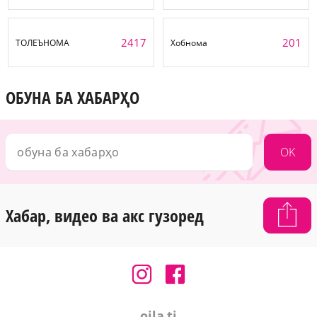
2417
201
ТОЛЕЪНОМА
Хобнома
ОБУНА БА ХАБАРҲО
OK
Хабар, видео ва акс гузоред
oila.tj