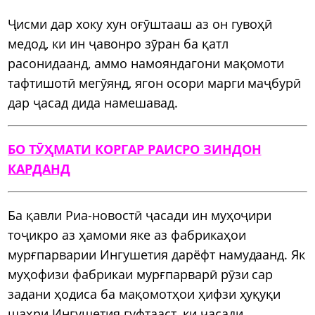
Ҷисми дар хоку хун оғӯштааш аз он гувоҳӣ
медод, ки ин ҷавонро зӯран ба қатл
расонидаанд, аммо намояндагони мақомоти
тафтишотӣ мегӯянд, ягон осори марги маҷбурӣ
дар ҷасад дида намешавад.
БО ТӮҲМАТИ КОРГАР РАИСРО ЗИНДОН
КАРДАНД
Ба қавли Риа-новостӣ ҷасади ин муҳоҷири
тоҷикро аз ҳамоми яке аз фабрикаҳои
мурғпарварии Ингушетия дарёфт намудаанд. Як
муҳофизи фабрикаи мурғпарварӣ рӯзи сар
задани ҳодиса ба мақомотҳои ҳифзи ҳуқуқи
шаҳри Ингушетия гуфтааст, ки ҷасади