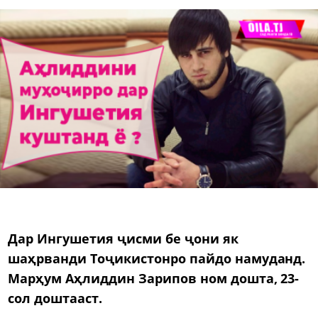
Дар Ингушетия ҷисми бе ҷони як
шаҳрванди Тоҷикистонро пайдо намуданд.
Марҳум Аҳлиддин Зарипов ном дошта, 23-
сол доштааст.