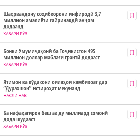
Шаҳрвандону соҳибкорони инфиродӣ 3,7
миллион амалиёти ғайринақдӣ анҷом
додаанд
ХАБАРИ РӮЗ
Бонки Умумиҷаҳонӣ ба Тоҷикистон 495
миллион доллар маблағи грантӣ додааст
ХАБАРИ РӮЗ
Ятимон ва кӯдакони оилаҳои камбизоат дар
“Дурахшон” истироҳат мекунанд
НАСЛИ НАВ
Ба нафақагирон беш аз ду миллиард сомонӣ
дода шудааст
ХАБАРИ РӮЗ