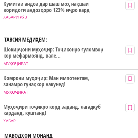
Кумитаи андоз дар шаш моҳ нақшаи
воридоти андозҳоро 123% иҷро кард
ХАБАРИ РӮЗ
ТАВСИЯ МЕДИҲЕМ:
Шокирҷони муҳоҷир: Тоҷиконро ғуломвор
кор мефармоянд, вале...
МУҲОҶИРАТ
Комрони муҳоҷир: Ман импотентам,
занамро гунаҳкор накунед!
МУҲОҶИРАТ
Муҳоҷири тоҷикро корд заданд, лагадкӯб
карданд, куштанд!
ХАБАР
МАВОДҲОИ МОНАНД