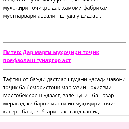
муҳоҷири тоҷикро дар ҳамоми фабрикаи
мурғпарварӣ аввалин шгуда ӯ дидааст.
Питер: Дар марги муҳоҷири тоҷик
пояфзолаш гунаҳгор аст
Тафтишот баъди дастрас шудани ҷасади ҷавони
тоҷик ба бемористони марказии ноҳиявии
Малгобек сар шудааст, вале чунин ба назар
мерасад, ки барои марги ин муҳоҷири тоҷик
касеро ба ҷавобгарӣ нахоҳанд кашид