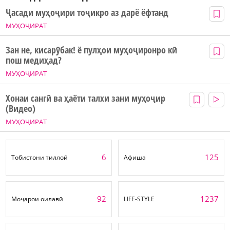
Ҷасади муҳоҷири тоҷикро аз дарё ёфтанд
МУҲОҶИРАТ
Зан не, кисарӯбак! ё пулҳои муҳоҷиронро кӣ
пош медиҳад?
МУҲОҶИРАТ
Хонаи сангӣ ва ҳаёти талхи зани муҳоҷир
(Видео)
МУҲОҶИРАТ
6
125
Тобистони тиллоӣ
Афиша
92
1237
Моҷарои оилавӣ
LIFE-STYLE