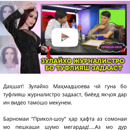
Даҳшат! Зулайхо Маҳмадшоева чӣ гуна бо
туфлияш журналистро задааст, биёед якҷоя дар
ин видео тамошо мекунем.
Барномаи "Прикол-шоу" ҳар ҳафта аз сомонаи
мо пешкаши шумо мегардад!....Аз мо дур