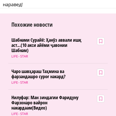
наравед!
Похожие новости
Шабнами Сурайё: Ҳанӯз аввали ишқ
аст...(10 акси айёми ҷавонии
Шабнам)
LIFE - STAR
Чаро шавҳараш Таҳмина ва
фарзандашро суроғ накард?
LIFE - STAR
Нилуфар: Ман зиндагии Фаридуну
Фарзонаро вайрон
накардаам(Видео)
LIFE - STAR