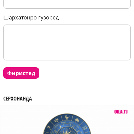
шарҳатонро гузоред
фиристед
СЕРХОНАНДА