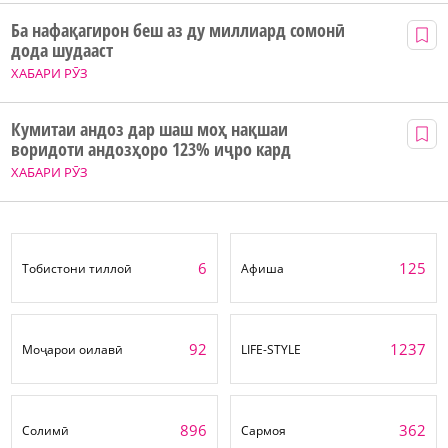
Ба нафақагирон беш аз ду миллиард сомонӣ
дода шудааст
ХАБАРИ РӮЗ
Кумитаи андоз дар шаш моҳ нақшаи
воридоти андозҳоро 123% иҷро кард
ХАБАРИ РӮЗ
6
125
Тобистони тиллоӣ
Афиша
92
1237
Моҷарои оилавӣ
LIFE-STYLE
896
362
Солимӣ
Сармоя