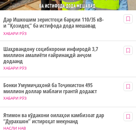
Дар Ишкошим зеристгоҳи барқии 110/35 кВ-
и “Қозидеҳ” ба истифода дода мешавад
ХАБАРИ РӮЗ
Шаҳрвандону соҳибкорони инфиродӣ 3,7
миллион амалиёти ғайринақдӣ анҷом
додаанд
ХАБАРИ РӮЗ
Бонки Умумиҷаҳонӣ ба Тоҷикистон 495
миллион доллар маблағи грантӣ додааст
ХАБАРИ РӮЗ
Ятимон ва кӯдакони оилаҳои камбизоат дар
“Дурахшон” истироҳат мекунанд
НАСЛИ НАВ