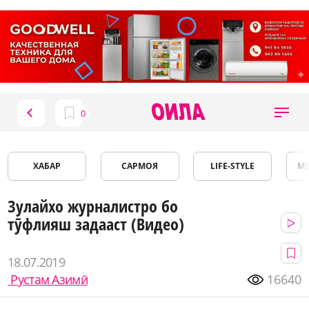
ХАБАР
САРМОЯ
LIFE-STYLE
М
Зулайхо журналистро бо
тӯфлияш задааст (Видео)
18.07.2019
Рустам Азимӣ
16640