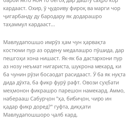
кардааст. Охир, ӯ ҷудоиву фироқ ва марги чор
ҷигарбанду ду бародару як додарашро
таҳаммул кардааст...
Мавлудапошшо имрӯз ҳам чун ҳарвақта
костюми пур аз ордену медалашро пӯшида, дар
пешгоҳи хона нишаст. Як-як ба дастархони пур
аз нозу неъмат нигариста, шукрона мекард, ки
ба чунин рӯзи босаодат расидааст. Ӯ ба як нуқта
дида дӯхта, ба фикр фурӯ рафт. Овози суҳбати
меҳмонон фикрашро парешон намекард. Аммо,
наберааш Сабурҷон "ҳа, бибиҷон, чиро ин
қадар фикр доред?" гуфта, диққати
Мавлудапошшоро ҷалб кард.