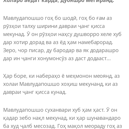
Мавлудапошшо гоҳ бо шодӣ, гоҳ бо ғам аз
рӯзҳои талху ширини давраи ҷанг қисса
мекунад. Ӯ он рӯзҳои наҳсу душворро хеле хуб
дар хотир дорад ва аз ёд ҳам намебарорад.
Зеро, чор писар, ду бародар ва як додарашро
дар ин ҷанги хонумонсӯз аз даст додааст...
Ҳар боре, ки набераҳо ё меҳмонон меоянд, аз
холаи Мавлудапошшо хоҳиш мекунанд, ки аз
давраи ҷанг қисса кунад.
Мавлудапошшо суханвари хуб ҳам ҳаст. Ӯ он
қадар зебо нақл мекунад, ки ҳар шунавандаро
ба худ ҷалб месозад. Гоҳ мақол меораду гоҳ аз