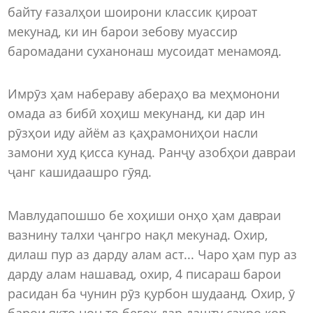
байту ғазалҳои шоирони классик қироат
мекунад, ки ин барои зебову муассир
баромадани суханонаш мусоидат менамояд.
Имрӯз ҳам набераву абераҳо ва меҳмонони
омада аз бибӣ хоҳиш мекунанд, ки дар ин
рӯзҳои иду айём аз қаҳрамониҳои насли
замони худ қисса кунад. Ранҷу азобҳои давраи
ҷанг кашидаашро гӯяд.
Мавлудапошшо бе хоҳиши онҳо ҳам давраи
вазнину талхи ҷангро нақл мекунад. Охир,
дилаш пур аз дарду алам аст... Чаро ҳам пур аз
дарду алам нашавад, охир, 4 писараш барои
расидан ба чунин рӯз қурбон шудаанд. Охир, ӯ
барои якто нон то бегоҳ дар дашту саҳро кор