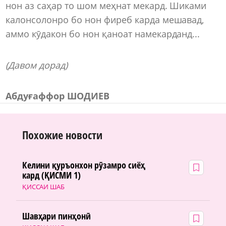
нон аз саҳар то шом меҳнат мекард. Шиками
калонсолонро бо нон фиреб карда мешавад,
аммо кӯдакон бо нон қаноат намекарданд...
(Давом дорад)
Абдуғаффор ШОДИЕВ
Похожие новости
Келини қуръонхон рӯзамро сиёҳ
кард (ҚИСМИ 1)
ҚИССАИ ШАБ
Шавҳари пинҳонӣ