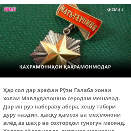
Ҳар сол дар арафаи Рӯзи Ғалаба хонаи
холаи Мавлудапошшо серодам мешавад.
Дар ин рӯз набераву абера, хешу табори
дуру наздик, ҳаққу ҳамсоя ва меҳмонони
зиёд аз шаҳр ва сохторҳои гуногун меоянд.
Холаро аёдат карда, дуояшро мегиранд.