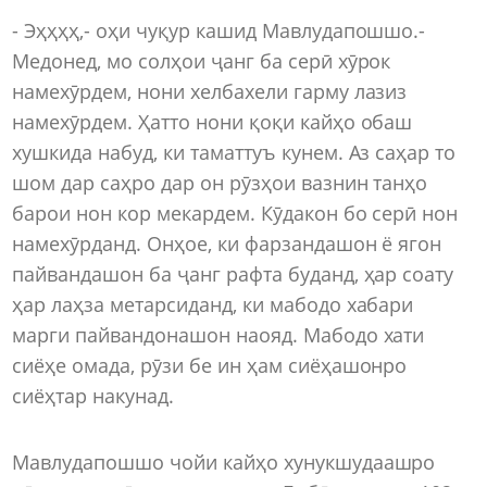
- Эҳҳҳҳ,- оҳи чуқур кашид Мавлудапошшо.-
Медонед, мо солҳои ҷанг ба серӣ хӯрок
намехӯрдем, нони хелбахели гарму лазиз
намехӯрдем. Ҳатто нони қоқи кайҳо обаш
хушкида набуд, ки таматтуъ кунем. Аз саҳар то
шом дар саҳро дар он рӯзҳои вазнин танҳо
барои нон кор мекардем. Кӯдакон бо серӣ нон
намехӯрданд. Онҳое, ки фарзандашон ё ягон
пайвандашон ба ҷанг рафта буданд, ҳар соату
ҳар лаҳза метарсиданд, ки мабодо хабари
марги пайвандонашон наояд. Мабодо хати
сиёҳе омада, рӯзи бе ин ҳам сиёҳашонро
сиёҳтар накунад.
Мавлудапошшо чойи кайҳо хунукшудаашро