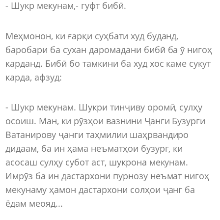
- Шукр мекунам,- гуфт бибӣ.
Меҳмонон, ки ғарқи суҳбати худ буданд,
баробари ба сухан даромадани бибӣ ба ӯ нигоҳ
карданд. Бибӣ бо тамкини ба худ хос каме сукут
карда, афзуд:
- Шукр мекунам. Шукри тинҷиву оромӣ, сулҳу
осоиш. Ман, ки рӯзҳои вазнини Ҷанги Бузурги
Ватанирову ҷанги таҳмилии шаҳрвандиро
дидаам, ба ин ҳама неъматҳои бузург, ки
асосаш сулҳу субот аст, шукрона мекунам.
Имрӯз ба ин дастархони пурнозу неъмат нигоҳ
мекунаму ҳамон дастархони солҳои ҷанг ба
ёдам меояд...