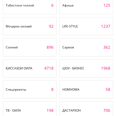
6
125
Тобистони тиллоӣ
Афиша
92
1237
Моҷарои оилавӣ
LIFE-STYLE
896
362
Солимӣ
Сармоя
4718
1968
ҚИССАҲОИ ОИЛА
ШОУ - БИЗНЕС
8
58
Спецпроекты
НОМНОМА
198
706
ТВ - ОИЛА
ДАСТАРХОН