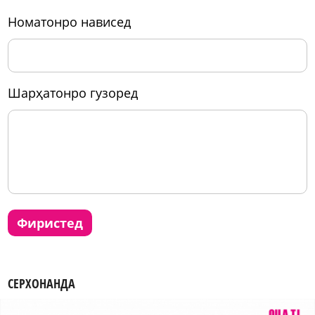
номатонро нависед
шарҳатонро гузоред
фиристед
СЕРХОНАНДА