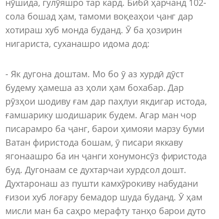
нӯшида, гулӯяшро тар кард. Бибӣ ҳарчанд 102-
сола бошад ҳам, тамоми воқеаҳои ҷанг дар
хотираш хуб монда буданд. Ӯ ба ҳозирин
нигариста, суханашро идома дод:
- Як дугона доштам. Мо бо ӯ аз хурдӣ дӯст
будему ҳамеша аз ҳоли ҳам бохабар. Дар
рӯзҳои шодиву ғам дар паҳлуи якдигар истода,
ғамшарику шодишарик будем. Агар ман чор
писарамро ба ҷанг, барои ҳимояи марзу буми
Ватан фиристода бошам, ӯ писари яккаву
ягонаашро ба ин ҷанги хонумонсӯз фиристода
буд. Дугонаам се духтарчаи хурдсол дошт.
Духтаронаш аз пушти камхӯрокиву набудани
ғизои хуб лоғару бемадор шуда буданд. Ӯ ҳам
мисли ман ба саҳро мерафту танҳо барои дуто