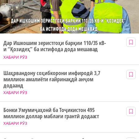
Дар Ишкошим зеристгоҳи барқии 110/35 кВ-
и “Қозидеҳ” ба истифода дода мешавад
ХАБАРИ РӮЗ
Шаҳрвандону соҳибкорони инфиродӣ 3,7
миллион амалиёти ғайринақдӣ анҷом
додаанд
ХАБАРИ РӮЗ
Бонки Умумиҷаҳонӣ ба Тоҷикистон 495
миллион доллар маблағи грантӣ додааст
ХАБАРИ РӮЗ