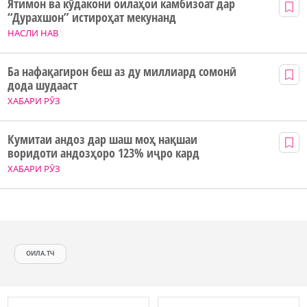
Ятимон ва кӯдакони оилаҳои камбизоат дар
“Дурахшон” истироҳат мекунанд
НАСЛИ НАВ
Ба нафақагирон беш аз ду миллиард сомонӣ
дода шудааст
ХАБАРИ РӮЗ
Кумитаи андоз дар шаш моҳ нақшаи
воридоти андозҳоро 123% иҷро кард
ХАБАРИ РӮЗ
ОИЛА.ТЧ