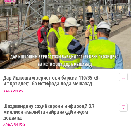
Дар Ишкошим зеристгоҳи барқии 110/35 кВ-
и “Қозидеҳ” ба истифода дода мешавад
ХАБАРИ РӮЗ
Шаҳрвандону соҳибкорони инфиродӣ 3,7
миллион амалиёти ғайринақдӣ анҷом
додаанд
ХАБАРИ РӮЗ