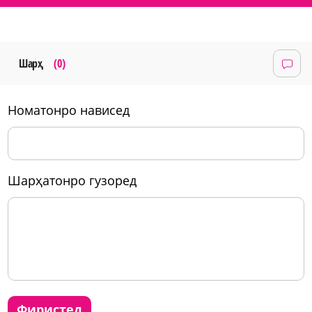
Шарҳ
(0)
номатонро нависед
шарҳатонро гузоред
фиристед