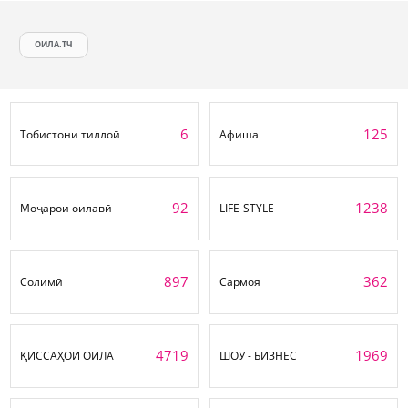
ОИЛА.ТЧ
6
125
Тобистони тиллоӣ
Афиша
92
1238
Моҷарои оилавӣ
LIFE-STYLE
897
362
Солимӣ
Сармоя
4719
1969
ҚИССАҲОИ ОИЛА
ШОУ - БИЗНЕС