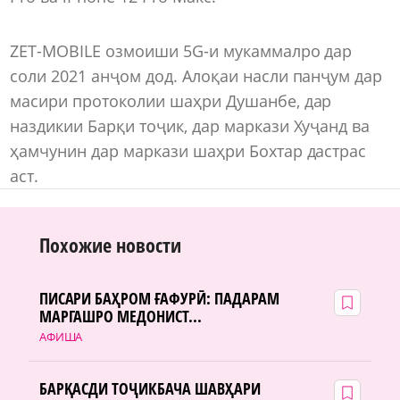
ZET-MOBILE озмоиши 5G-и мукаммалро дар
соли 2021 анҷом дод. Алоқаи насли панҷум дар
масири протоколии шаҳри Душанбе, дар
наздикии Барқи тоҷик, дар маркази Хуҷанд ва
ҳамчунин дар маркази шаҳри Бохтар дастрас
аст.
Похожие новости
ПИСАРИ БАҲРОМ ҒАФУРӢ: ПАДАРАМ
МАРГАШРО МЕДОНИСТ...
АФИША
БАРҚАСДИ ТОҶИКБАЧА ШАВҲАРИ