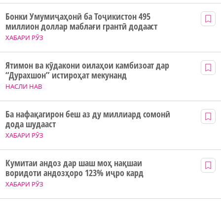
Бонки Умумиҷаҳонӣ ба Тоҷикистон 495
миллион доллар маблағи грантӣ додааст
ХАБАРИ РӮЗ
Ятимон ва кӯдакони оилаҳои камбизоат дар
“Дурахшон” истироҳат мекунанд
НАСЛИ НАВ
Ба нафақагирон беш аз ду миллиард сомонӣ
дода шудааст
ХАБАРИ РӮЗ
Кумитаи андоз дар шаш моҳ нақшаи
воридоти андозҳоро 123% иҷро кард
ХАБАРИ РӮЗ