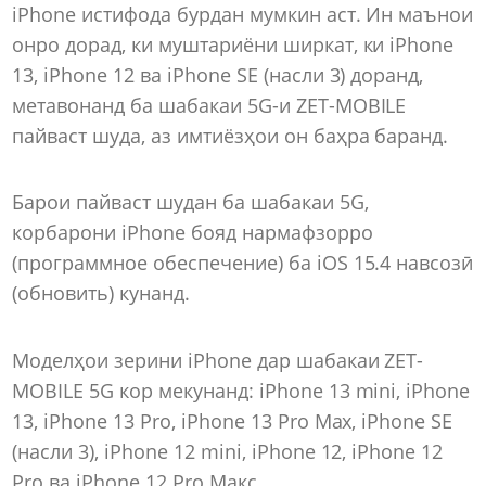
iPhone истифода бурдан мумкин аст. Ин маънои
онро дорад, ки муштариёни ширкат, ки iPhone
13, iPhone 12 ва iPhone SE (насли 3) доранд,
метавонанд ба шабакаи 5G-и ZET-MOBILE
пайваст шуда, аз имтиёзҳои он баҳра баранд.
Барои пайваст шудан ба шабакаи 5G,
корбарони iPhone бояд нармафзорро
(программное обеспечение) ба iOS 15.4 навсозӣ
(обновить) кунанд.
Моделҳои зерини iPhone дар шабакаи ZET-
MOBILE 5G кор мекунанд: iPhone 13 mini, iPhone
13, iPhone 13 Pro, iPhone 13 Pro Max, iPhone SE
(насли 3), iPhone 12 mini, iPhone 12, iPhone 12
Pro ва iPhone 12 Pro Макс.