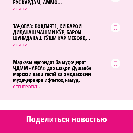
РУС КАРДАМ, АММО...
АФИША
ТАҶОВУЗ: ВОҚЕИЯТЕ, КИ БАРОИ
ДИДАНАШ ЧАШМИ КӮР, БАРОИ
ШУНИДАНАШ ГӮШИ КАР МЕБОЯД...
АФИША
Маркази мусоидат ба муҳоҷират
ҶДММ «АРСА» дар шаҳри Душанбе
маркази нави тестӣ ва омодасозии
муҳоҷиронро ифтитоҳ намуд.
СПЕЦПРОЕКТЫ
Поделиться новостью