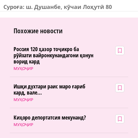
Суроға: ш. Душанбе, кӯчаи Лоҳутӣ 80
Похожие новости
Россия 120 ҳазор тоҷикро ба
рӯйхати вайронкунандагони қонун
ворид кард
МУҲОҶИР
Ишқи духтари раис маро ғариб
кард, вале...
МУҲОҶИР
Киҳоро депортатсия мекунанд?
МУҲОҶИР