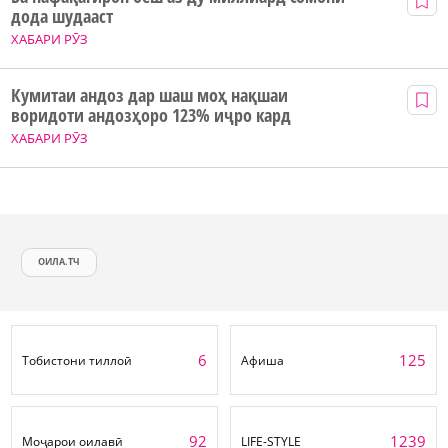
дода шудааст
ХАБАРИ РӮЗ
Кумитаи андоз дар шаш моҳ нақшаи
воридоти андозҳоро 123% иҷро кард
ХАБАРИ РӮЗ
ОИЛА.ТЧ
6
125
Тобистони тиллоӣ
Афиша
92
1239
Моҷарои оилавӣ
LIFE-STYLE