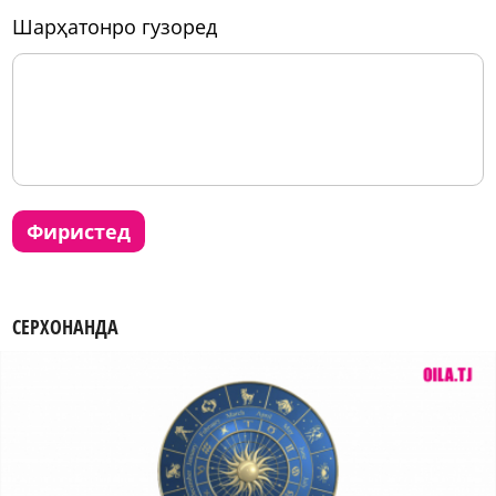
шарҳатонро гузоред
фиристед
СЕРХОНАНДА