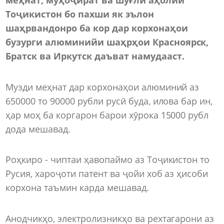
Тоҷикистон бо пахши як эълон
шаҳрвандонро ба кор дар корхонаҳои
бузурги алюминийи шаҳрҳои Красноярск,
Братск ва Иркутск даъват намудааст.
Музди меҳнат дар корхонаҳои алюминий аз
650000 то 90000 рубли русӣ буда, илова бар ин,
ҳар моҳ ба коргарон барои хӯрока 15000 рубл
дода мешавад.
Роҳкиро - чиптаи ҳавопаймо аз Тоҷикистон то
Русия, хароҷоти патент ва ҷойи хоб аз ҳисоби
корхона таъмин карда мешавад.
Анодчикҳо, электролизникҳо ва рехтагарони аз