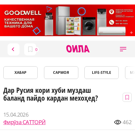
ХАБАР
САРМОЯ
LIFE-STYLE
М
Дар Русия кори хуби муздаш
баланд пайдо кардан мехоҳед?
15.04.2026
Фирӯза САТТОРӢ
462