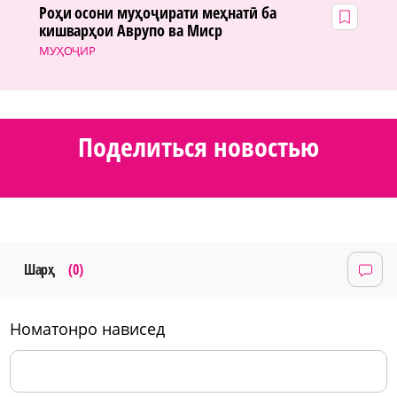
Роҳи осони муҳоҷирати меҳнатӣ ба
кишварҳои Аврупо ва Миср
МУҲОҶИР
Поделиться новостью
Шарҳ
(0)
номатонро нависед