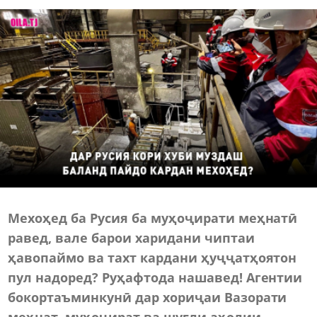
Мехоҳед ба Русия ба муҳоҷирати меҳнатӣ
равед, вале барои харидани чиптаи
ҳавопаймо ва тахт кардани ҳуҷҷатҳоятон
пул надоред?
Руҳафтода нашавед! Агентии
бокортаъминкунӣ дар хориҷаи Вазорати
меҳнат, муҳоҷират ва шуғли аҳолии