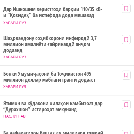
Дар Ишкошим зеристгоҳи барқии 110/35 кВ-
и “Қозидеҳ” ба истифода дода мешавад
ХАБАРИ РӮЗ
Шаҳрвандону соҳибкорони инфиродӣ 3,7
миллион амалиёти ғайринақдӣ анҷом
додаанд
ХАБАРИ РӮЗ
Бонки Умумиҷаҳонӣ ба Тоҷикистон 495
миллион доллар маблағи грантӣ додааст
ХАБАРИ РӮЗ
Ятимон ва кӯдакони оилаҳои камбизоат дар
“Дурахшон” истироҳат мекунанд
НАСЛИ НАВ
Ба нафақагирон беш аз ду миллиард сомонӣ