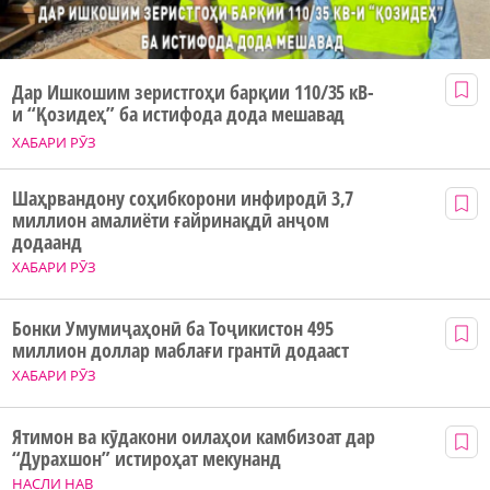
Дар Ишкошим зеристгоҳи барқии 110/35 кВ-
и “Қозидеҳ” ба истифода дода мешавад
ХАБАРИ РӮЗ
Шаҳрвандону соҳибкорони инфиродӣ 3,7
миллион амалиёти ғайринақдӣ анҷом
додаанд
ХАБАРИ РӮЗ
Бонки Умумиҷаҳонӣ ба Тоҷикистон 495
миллион доллар маблағи грантӣ додааст
ХАБАРИ РӮЗ
Ятимон ва кӯдакони оилаҳои камбизоат дар
“Дурахшон” истироҳат мекунанд
НАСЛИ НАВ