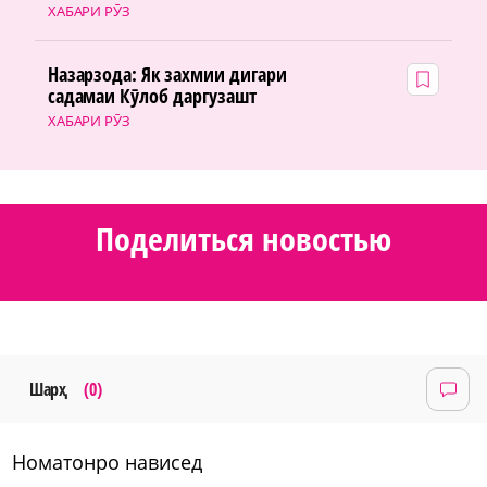
ХАБАРИ РӮЗ
Назарзода: Як захмии дигари
садамаи Кӯлоб даргузашт
ХАБАРИ РӮЗ
Поделиться новостью
Шарҳ
(0)
номатонро нависед