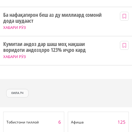
Ба нафақагирон беш аз ду миллиард сомонӣ
дода шудааст
ХАБАРИ РӮЗ
Кумитаи андоз дар шаш моҳ нақшаи
воридоти андозҳоро 123% иҷро кард
ХАБАРИ РӮЗ
ОИЛА.ТЧ
6
125
Тобистони тиллоӣ
Афиша