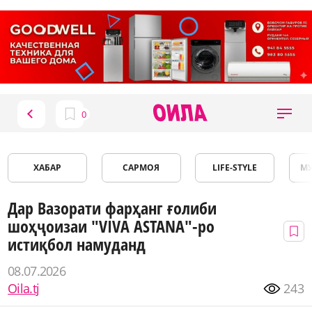
ХАБАР
САРМОЯ
LIFE-STYLE
М
Дар Вазорати фарҳанг ғолиби
шоҳҷоизаи "VIVA ASTANA"-ро
истиқбол намуданд
08.07.2026
Oila.tj
243