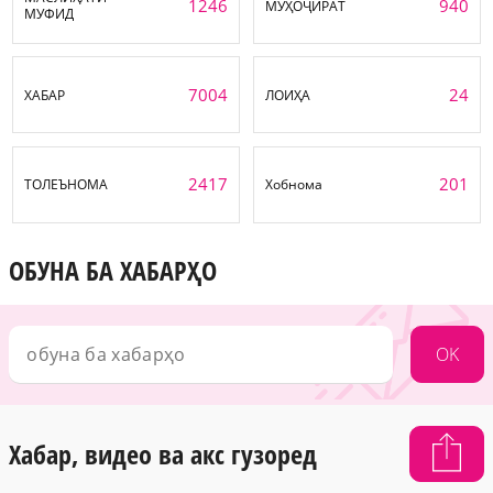
1246
940
МУҲОҶИРАТ
МУФИД
7004
24
ХАБАР
ЛОИҲА
2417
201
ТОЛЕЪНОМА
Хобнома
ОБУНА БА ХАБАРҲО
OK
Хабар, видео ва акс гузоред