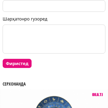
шарҳатонро гузоред
фиристед
СЕРХОНАНДА