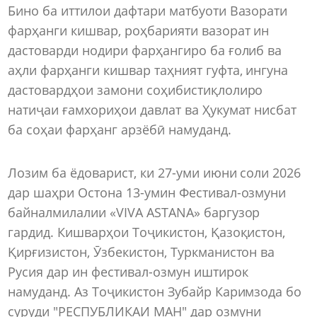
Бино ба иттилои дафтари матбуоти Вазорати
фарҳанги кишвар, роҳбарияти вазорат ин
дастоварди нодири фарҳангиро ба ғолиб ва
аҳли фарҳанги кишвар таҳният гуфта, ингуна
дастовардҳои замони соҳибистиқлолиро
натиҷаи ғамхориҳои давлат ва Ҳукумат нисбат
ба соҳаи фарҳанг арзёбӣ намуданд.
Лозим ба ёдоварист, ки 27-уми июни соли 2026
дар шаҳри Остона 13-умин Фестивал-озмуни
байналмилалии «VIVA ASTANA» баргузор
гардид. Кишварҳои Тоҷикистон, Қазоқистон,
Қирғизистон, Ӯзбекистон, Туркманистон ва
Русия дар ин фестивал-озмун иштирок
намуданд. Аз Тоҷикистон Зубайр Каримзода бо
суруди "РЕСПУБЛИКАИ МАН" дар озмуни