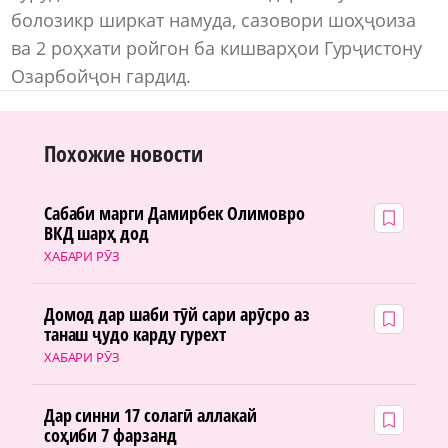
болозикр ширкат намуда, сазовори шоҳҷоиза
ва 2 роҳхати ройгон ба кишварҳои Гурҷистону
Озарбойҷон гардид.
Похожие новости
Сабаби марги Дамирбек Олимовро
ВКД шарҳ дод
ХАБАРИ РӮЗ
Домод дар шаби тӯй сари арӯсро аз
танаш ҷудо карду гурехт
ХАБАРИ РӮЗ
Дар синни 17 солагӣ аллакай
соҳиби 7 фарзанд