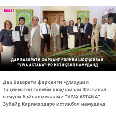
Дар Вазорати фарҳанги Ҷумҳурии
Тоҷикистон ғолиби шоҳҷоизаи Фестивал-
озмуни байналмилалии "VIVA ASTANA"
Зубайр Каримзодаро истиқбол намуданд.