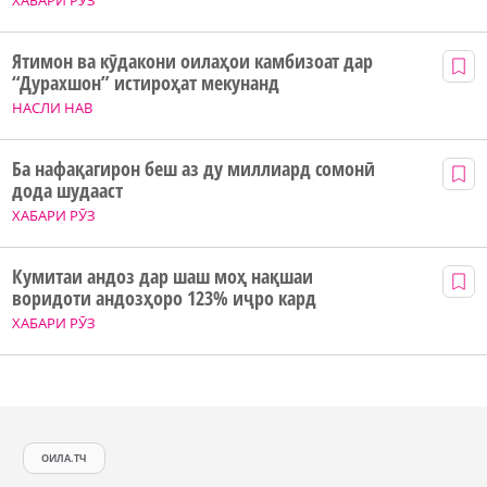
ХАБАРИ РӮЗ
Ятимон ва кӯдакони оилаҳои камбизоат дар
“Дурахшон” истироҳат мекунанд
НАСЛИ НАВ
Ба нафақагирон беш аз ду миллиард сомонӣ
дода шудааст
ХАБАРИ РӮЗ
Кумитаи андоз дар шаш моҳ нақшаи
воридоти андозҳоро 123% иҷро кард
ХАБАРИ РӮЗ
ОИЛА.ТЧ