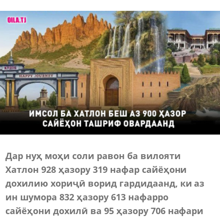
Дар нуҳ моҳи соли равон ба вилояти
Хатлон 928 ҳазору 319 нафар сайёҳони
дохилию хориҷӣ ворид гардидаанд, ки аз
ин шумора 832 ҳазору 613 нафарро
сайёҳони дохилӣ ва 95 ҳазору 706 нафари