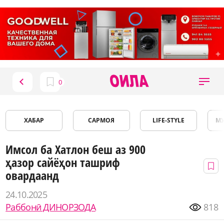
ХАБАР
САРМОЯ
LIFE-STYLE
М
Имсол ба Хатлон беш аз 900
ҳазор сайёҳон ташриф
овардаанд
24.10.2025
Раббонӣ ДИНОРЗОДА
818