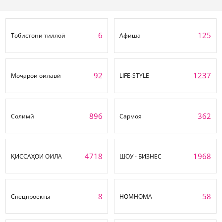
6
125
Тобистони тиллоӣ
Афиша
92
1237
Моҷарои оилавӣ
LIFE-STYLE
896
362
Солимӣ
Сармоя
4718
1968
ҚИССАҲОИ ОИЛА
ШОУ - БИЗНЕС
8
58
Спецпроекты
НОМНОМА