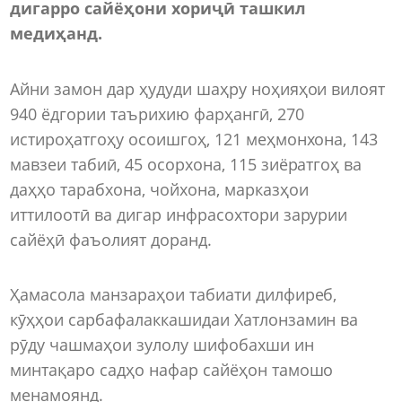
дигар
ро сайёҳони хориҷӣ ташкил
медиҳанд.
Айни замон дар ҳудуди шаҳру ноҳияҳои вилоят
940 ёдгории таърихию фарҳангӣ, 270
истироҳатгоҳу осоишгоҳ, 121 меҳмонхона, 143
мавзеи табиӣ, 45 осорхона, 115 зиёратгоҳ ва
даҳҳо тарабхона, чойхона, марказҳои
иттилоотӣ ва дигар инфрасохтори зарурии
сайёҳӣ фаъолият доранд.
Ҳамасола манзараҳои табиати дилфиреб,
кӯҳҳои сарбафалаккашидаи Хатлонзамин ва
рӯду чашмаҳои зулолу шифобахши ин
минтақаро садҳо нафар сайёҳон тамошо
менамоянд.