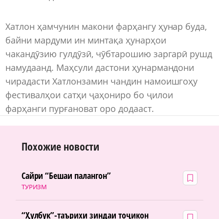
Хатлон ҳамчунин макони фарҳангу ҳунар буда,
байни мардуми ин минтақа ҳунарҳои
чакандӯзию гулдӯзӣ, чӯбтарошию заргарӣ рушд
намудаанд. Маҳсули дастони ҳунармандони
чирадасти Хатлонзамин чандин намоишгоҳу
фестивалҳои сатҳи ҷаҳониро бо ҷилои
фарҳанги пурғановат оро додааст.
Похожие новости
Сайри “Бешаи палангон”
ТУРИЗМ
“Ҳулбук”-таърихи зиндаи тоҷикон