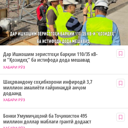
Дар Ишкошим зеристгоҳи барқии 110/35 кВ-
и “Қозидеҳ” ба истифода дода мешавад
ХАБАРИ РӮЗ
Шаҳрвандону соҳибкорони инфиродӣ 3,7
миллион амалиёти ғайринақдӣ анҷом
додаанд
ХАБАРИ РӮЗ
Бонки Умумиҷаҳонӣ ба Тоҷикистон 495
миллион доллар маблағи грантӣ додааст