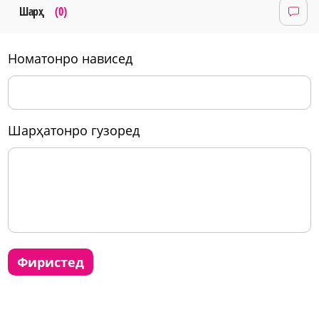
Шарҳ
(0)
номатонро нависед
шарҳатонро гузоред
фиристед