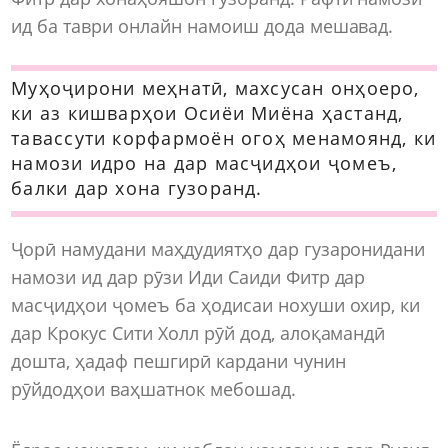
ид ба таври онлайн намоиш дода мешавад.
Муҳоҷирони меҳнатӣ, махсусан онҳоеро,
ки аз кишварҳои Осиёи Миёна ҳастанд,
тавассути корфармоён огоҳ менамоянд, ки
намози идро на дар масҷидҳои ҷомеъ,
балки дар хона гузоранд.
Ҷорӣ намудани маҳдудиятҳо дар гузаронидани
намози ид дар рӯзи Иди Саиди Фитр дар
масҷидҳои ҷомеъ ба ҳодисаи нохуши охир, ки
дар Крокус Сити Холл рӯй дод, алоқамандӣ
дошта, ҳадаф пешгирӣ кардани чунин
рӯйдодҳои ваҳшатнок мебошад.