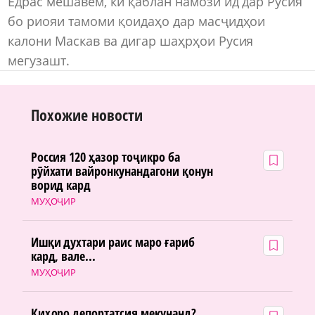
Ёдрас мешавем, ки қаблан намози ид дар Русия
бо риояи тамоми қоидаҳо дар масҷидҳои
калони Маскав ва дигар шаҳрҳои Русия
мегузашт.
Похожие новости
Россия 120 ҳазор тоҷикро ба
рӯйхати вайронкунандагони қонун
ворид кард
МУҲОҶИР
Ишқи духтари раис маро ғариб
кард, вале...
МУҲОҶИР
Киҳоро депортатсия мекунанд?