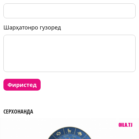
шарҳатонро гузоред
фиристед
СЕРХОНАНДА