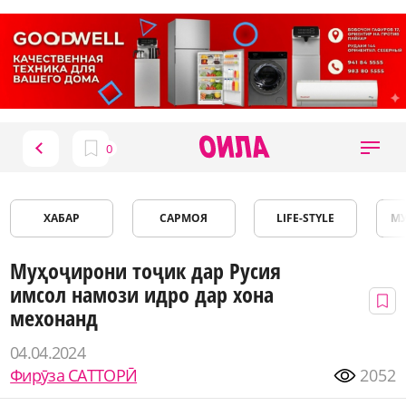
ХАБАР
САРМОЯ
LIFE-STYLE
М
Муҳоҷирони тоҷик дар Русия
имсол намози идро дар хона
мехонанд
04.04.2024
Фирӯза САТТОРӢ
2052