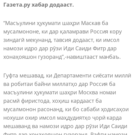
Газета.ру хабар додааст.
“Масъулини ҳукумати шаҳри Маскав ба
мусалмононе, ки дар қаламрави Россия кору
зиндагӣ мекунанд, тавсия додааст, ки имсол
намози идро дар рӯзи Иди Саиди Фитр дар
хонаҳояшон гузоранд”,-навиштааст манбаъ.
Гуфта мешавад, ки Департаменти сиёсати миллӣ
ва робитаи байни миллатҳо дар Россия ба
масъулини ҳукумати шаҳри Москва номаи
расмӣ фиристода, хоҳиш кардааст ба
мусалмонон расонанд, ки бо сабаби ҳодисаҳои
нохуши охир имсол маҳдудиятҳо ҷорӣ карда
мешаванд ва намози идро дар рӯзи Иди Саиди
Фитр дар хонаҳояшон гузоранд. Рафти намози