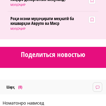
МУҲОҶИР
Роҳи осони муҳоҷирати меҳнатӣ ба
кишварҳои Аврупо ва Миср
МУҲОҶИР
Поделиться новостью
Шарҳ
(0)
номатонро нависед