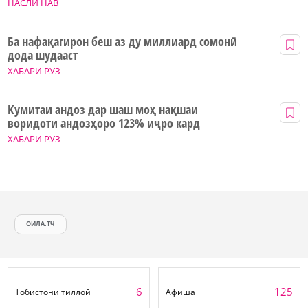
НАСЛИ НАВ
Ба нафақагирон беш аз ду миллиард сомонӣ
дода шудааст
ХАБАРИ РӮЗ
Кумитаи андоз дар шаш моҳ нақшаи
воридоти андозҳоро 123% иҷро кард
ХАБАРИ РӮЗ
ОИЛА.ТЧ
6
125
Тобистони тиллоӣ
Афиша