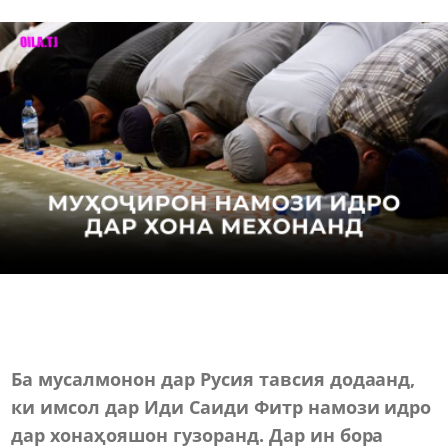
Ба мусалмонон дар Русия тавсия додаанд,
ки имсол дар Иди Саиди Фитр намози идро
дар хонаҳояшон гузоранд. Дар ин бора