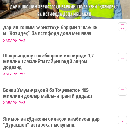
Дар Ишкошим зеристгоҳи барқии 110/35 кВ-
и “Қозидеҳ” ба истифода дода мешавад
ХАБАРИ РӮЗ
Шаҳрвандону соҳибкорони инфиродӣ 3,7
миллион амалиёти ғайринақдӣ анҷом
додаанд
ХАБАРИ РӮЗ
Бонки Умумиҷаҳонӣ ба Тоҷикистон 495
миллион доллар маблағи грантӣ додааст
ХАБАРИ РӮЗ
Ятимон ва кӯдакони оилаҳои камбизоат дар
“Дурахшон” истироҳат мекунанд