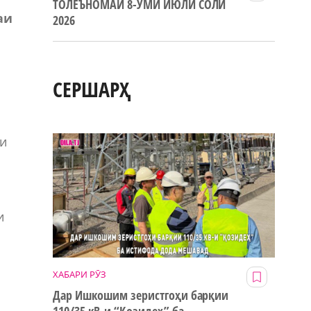
ТОЛЕЪНОМАИ 8-УМИ ИЮЛИ СОЛИ
аи
2026
СЕРШАРҲ
и
ии
и
ХАБАРИ РӮЗ
Дар Ишкошим зеристгоҳи барқии