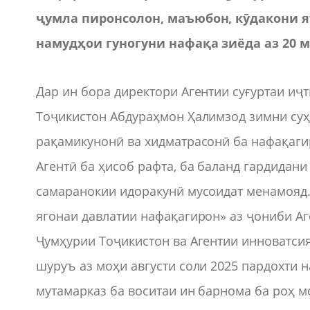
ҷумла пиронсолон, маъюбон, кӯдакони я
намудҳои гуногуни нафақа зиёда аз 20 м
Дар ин бора директори Агентии суғуртаи иҷ
Тоҷикистон Абдураҳмон Ҳалимзод зимни суҳб
рақамикунонӣ ва хидматрасонӣ ба нафақаги
Агентӣ ба ҳисоб рафта, ба баланд гардидан
самаранокии идоракунӣ мусоидат менамояд.
ягонаи давлатии нафақагирон» аз ҷониби А
Ҷумҳурии Тоҷикистон ва Агентии инноватсия
шуруъ аз моҳи августи соли 2025 пардохти 
мутамарказ ба воситаи ин барнома ба роҳ м