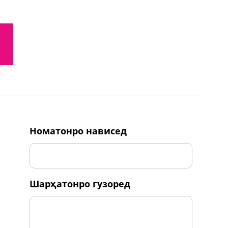
номатонро нависед
шарҳатонро гузоред