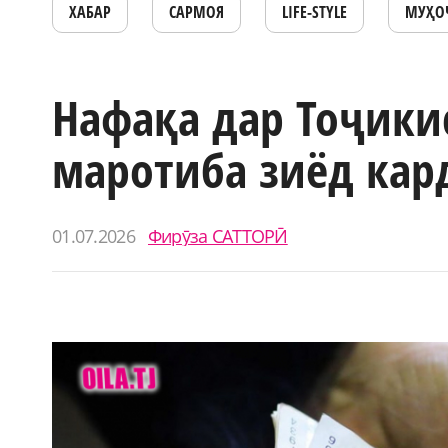
ХАБАР
САРМОЯ
LIFE-STYLE
МУҲО
Нафақа дар Тоҷикис
маротиба зиёд кар
01.07.2026
Фирӯза САТТОРӢ