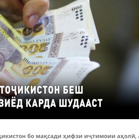
икистон бо мақсади ҳифзи иҷтимоии аҳолӣ, 