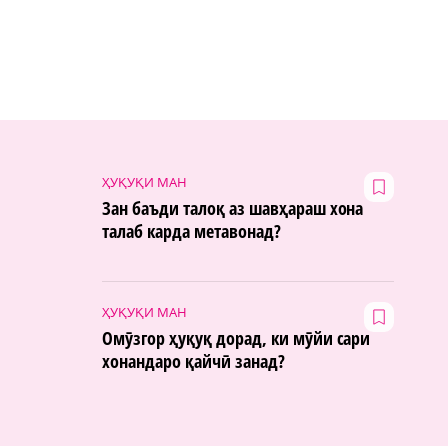
ҲУҚУҚИ МАН
Зан баъди талоқ аз шавҳараш хона
талаб карда метавонад?
ҲУҚУҚИ МАН
Омӯзгор ҳуқуқ дорад, ки мӯйи сари
хонандаро қайчӣ занад?