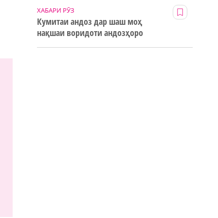
ХАБАРИ РӮЗ
Кумитаи андоз дар шаш моҳ
нақшаи воридоти андозҳоро
123% иҷро кард