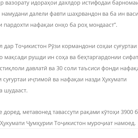
ар вазорату идораҳои дахлдор истифодаи барнома
 намудани далели фавти шаҳрвандон ва ба ин вас
и пардохти нафақаи онҳо ба роҳ мондааст”.
л дар Тоҷикистон Рӯзи кормандони соҳаи суғуртаи
о мақсади рушди ин соҳа ва беҳтаргардонии сифа
стиқлоли давлатӣ ва 30 соли таъсиси фонди нафақ
и суғуртаи иҷтимоӣ ва нафақаи назди Ҳукумати
а шудааст.
 доред, метавонед тавассути рақами кӯтоҳи 3900 
 Ҳукумати Ҷумҳурии Тоҷикистон муроҷиат намоед.