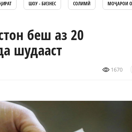
ҶИРАТ
ШОУ - БИЗНЕС
СОЛИМӢ
МОҶАРОИ 
тон беш аз 20
да шудааст
1670