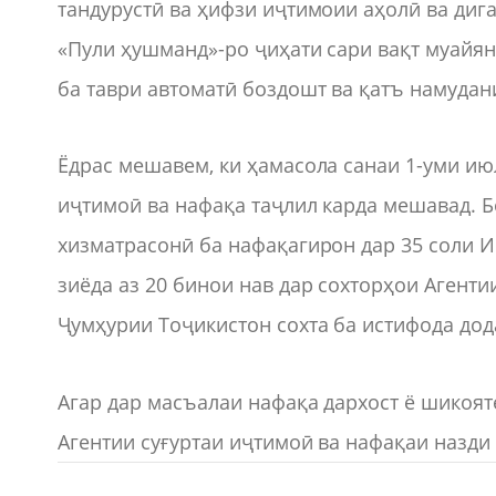
тандурустӣ ва ҳифзи иҷтимоии аҳолӣ ва диг
«Пули ҳушманд»-ро ҷиҳати сари вақт муайян
ба таври автоматӣ боздошт ва қатъ намудан
Ёдрас мешавем, ки ҳамасола санаи 1-уми ию
иҷтимоӣ ва нафақа таҷлил карда мешавад. Б
хизматрасонӣ ба нафақагирон дар 35 соли И
зиёда аз 20 бинои нав дар сохторҳои Агенти
Ҷумҳурии Тоҷикистон сохта ба истифода дод
Агар дар масъалаи нафақа дархост ё шикояте
Агентии суғуртаи иҷтимоӣ ва нафақаи назди