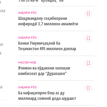
110/35 кВ-и “Қозидеҳ” ба
и
истифода дода мешавад
ила
ХАБАРИ РӮЗ
Шаҳрвандону соҳибкорони
инфиродӣ 3,7 миллион амалиёти
ғайринақдӣ анҷом додаанд
ХАБАРИ РӮЗ
Бонки Умумиҷаҳонӣ ба
ти
Тоҷикистон 495 миллион доллар
а
маблағи грантӣ додааст
НАСЛИ НАВ
Ятимон ва кӯдакони оилаҳои
камбизоат дар “Дурахшон”
истироҳат мекунанд
ба
ХАБАРИ РӮЗ
Ба нафақагирон беш аз ду
миллиард сомонӣ дода шудааст