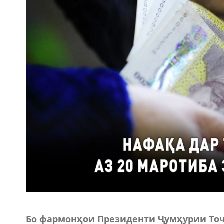
Бо фармонҳои Президенти Ҷумҳурии Тоҷ