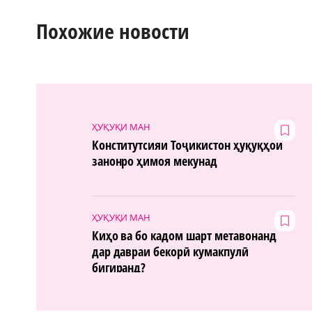
Похожие новости
ҲУҚУҚИ МАН
Конститутсияи Тоҷикистон ҳуқуқҳои
занонро ҳимоя мекунад
ҲУҚУҚИ МАН
Киҳо ва бо кадом шарт метавонанд
дар давраи бекорӣ кумакпулӣ
бигиранд?