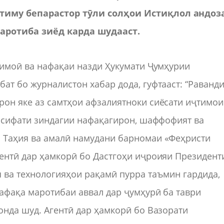
тиму бепарастор тӯли солҳои Истиқлол андоз
аротиба зиёд карда шудааст.
тимоӣ ва нафақаи назди Ҳукумати Ҷумҳурии
ат бо журналистон хабар дода, гуфтааст: “Раванд
рон яке аз самтҳои афзалиятноки сиёсати иҷтимо
и сифати зиндагии нафақагирон, шаффофият ва
 Таҳия ва амалӣ намудани барномаи «Феҳристи
гентӣ дар ҳамкорӣ бо Дастгоҳи иҷроияи Президент
 ва технологияҳои рақамӣ пурра таъмин гардида,
нафақа маротибаи аввал дар ҷумҳурӣ ба таври
онда шуд. Агентӣ дар ҳамкорӣ бо Вазорати