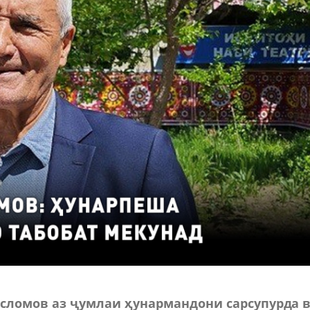
сломов аз ҷумлаи ҳунармандони сарсупурда 