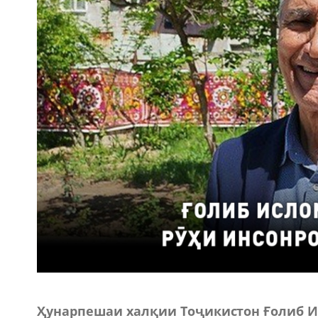
Ҳунарпешаи халқии Тоҷикистон Ғолиб И