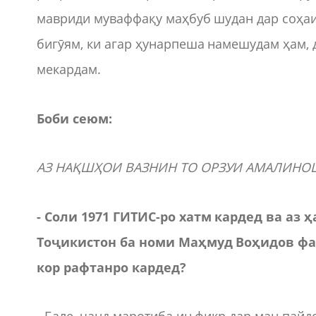
мавриди муваффақу маҳбуб шудан дар соҳаи
бигӯям, ки агар ҳунарпеша намешудам ҳам, 
мекардам.
Боби сеюм:
АЗ НАҚШҲОИ ВАЗНИН ТО ОРЗУИ АМАЛИНО
- Соли 1971 ГИТИС-ро хатм кардед ва аз
Тоҷикистон ба номи Маҳмуд Воҳидов фаъ
кор рафтанро кардед?