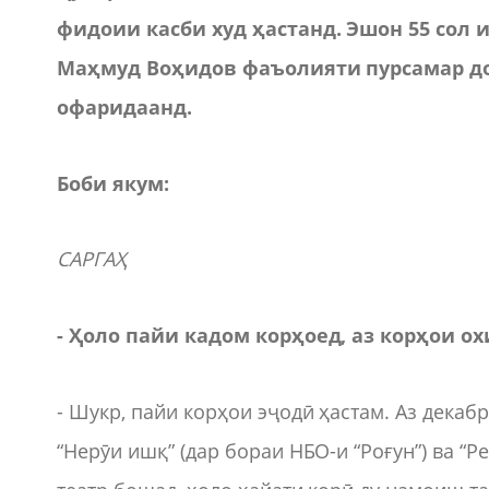
фидоии касби худ ҳастанд. Эшон 55 сол
Маҳмуд Воҳидов фаъолияти пурсамар до
офаридаанд.
Боби якум:
САРГАҲ
- Ҳоло пайи кадом корҳоед, аз корҳои о
- Шукр, пайи корҳои эҷодӣ ҳастам. Аз декабр
“Нерӯи ишқ” (дар бораи НБО-и “Роғун”) ва “