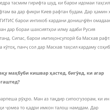
афедра тасмим гирифта шуд, ки барои идомаи таҳси
там ва дар фикри Киев рафтан будам. Дар ҳамин 
 ГИТИС барои интихоб кардани донишҷӯён омадаа
 ман дар бораи шахсиятҳои илму адаби Русия
танд. Сипас, барои имтиҳонсупорӣ ба Маскав раф
 кӯтоҳ, панҷ сол дар Маскав таҳсил кардаму соҳи
қу маҳбуби кишвар ҳастед, бигӯед, ки агар
егаштед?
нарпеша рӯҳро. Ман аз тақдир сипосгузорам, ки ин
ҳи ҷомеа то қадри имкон талош намудам. Дар