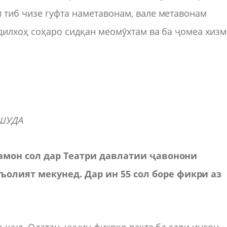
 тиб чизе гуфта наметавонам, вале метавонам
дилхоҳ соҳаро сидқан меомӯхтам ва ба ҷомеа хизм
ШУДА
 ҳамон сол дар Театри давлатии ҷавонони
олият мекунед. Дар ин 55 сол боре фикри аз