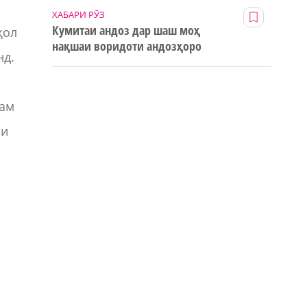
л
ХАБАРИ РӮЗ
Кумитаи андоз дар шаш моҳ
ҳол
нақшаи воридоти андозҳоро
нд.
123% иҷро кард
там
би