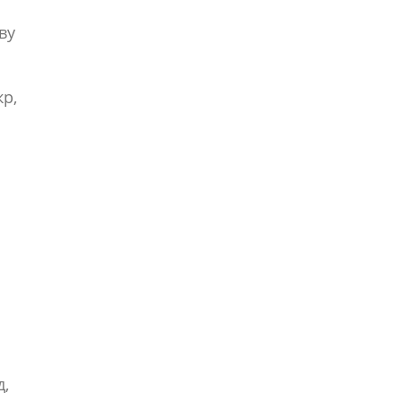
ву
кр,
д,