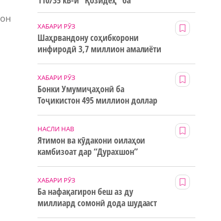
110/35 кВ-и “Қозидеҳ” ба
истифода дода мешавад
рон
ХАБАРИ РӮЗ
Шаҳрвандону соҳибкорони
инфиродӣ 3,7 миллион амалиёти
ғайринақдӣ анҷом додаанд
ХАБАРИ РӮЗ
Бонки Умумиҷаҳонӣ ба
Тоҷикистон 495 миллион доллар
маблағи грантӣ додааст
НАСЛИ НАВ
Ятимон ва кӯдакони оилаҳои
камбизоат дар “Дурахшон”
истироҳат мекунанд
ХАБАРИ РӮЗ
Ба нафақагирон беш аз ду
миллиард сомонӣ дода шудааст