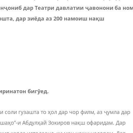
 инҷониб дар Театри давлатии ҷавонони ба но
шта, дар зиёда аз 200 намоиш нақш
хиринатон бигӯед.
и соли гузашта то ҳол дар чор филм, аз ҷумла дар
Решаҳо”-и Абдулҳай Зокиров нақш офаридам. Дар