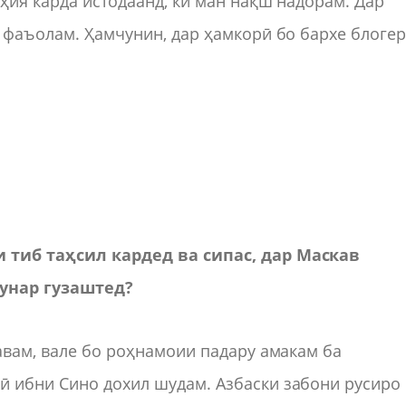
ҳия карда истодаанд, ки ман нақш надорам. Дар
р фаъолам. Ҳамчунин, дар ҳамкорӣ бо бархе блоге
и тиб таҳсил кардед ва сипас, дар Маскав
ҳунар гузаштед?
шавам, вале бо роҳнамоии падару амакам ба
ӣ ибни Сино дохил шудам. Азбаски забони русиро