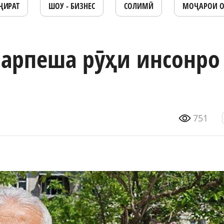
ҶИРАТ
ШОУ - БИЗНЕС
СОЛИМӢ
МОҶАРОИ 
нарпеша рӯҳи инсонро
751