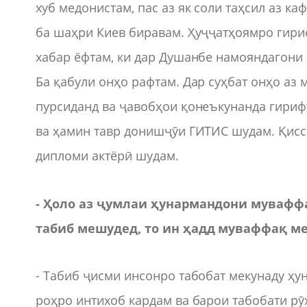
хуб медонистам, пас аз як соли таҳсил аз к
ба шаҳри Киев биравам. Ҳуҷҷатҳоямро гириф
хабар ёфтам, ки дар Душанбе намояндагони
Ба қабули онҳо рафтам. Дар суҳбат онҳо аз
пурсиданд ва ҷавобҳои қонеъкунанда гириф
ва ҳамин тавр донишҷӯи ГИТИС шудам. Қисса
дипломи актёрӣ шудам.
- Ҳоло аз ҷумлаи ҳунармандони муваффа
табиб мешудед, то ин ҳадд муваффақ м
- Табиб ҷисми инсонро табобат мекунаду ҳу
роҳро интихоб кардам ва барои табобати рӯ