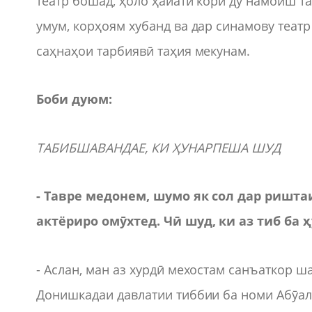
театр бошад, ҳоло ҳайати корӣ ду намоиш та
умум, корҳоям хубанд ва дар синамову теат
саҳнаҳои тарбиявӣ таҳия мекунам.
Боби дуюм:
ТАБИБШАВАНДАЕ, КИ ҲУНАРПЕША ШУД
- Тавре медонем, шумо як сол дар ришта
актёриро омӯхтед. Чӣ шуд, ки аз тиб ба 
- Аслан, ман аз хурдӣ мехостам санъаткор 
Донишкадаи давлатии тиббии ба номи Абӯал