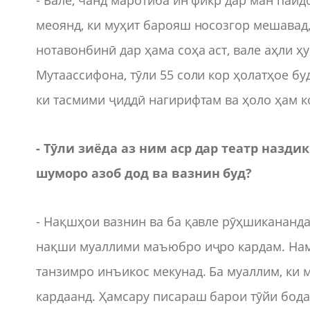
- Бале, чанд маротиба ин фикр дар ман пайд
меоянд, ки муҳит барояш носозгор мешавад
нотавонбинӣ дар ҳама соҳа аст, вале аҳли ҳ
Мутаассифона, тӯли 55 соли кор ҳолатҳое бу
ки тасмими ҷиддӣ нагирифтам ва ҳоло ҳам к
- Тӯли зиёда аз ним аср дар театр назд
шуморо азоб дод ва вазнин буд?
- Нақшҳои вазнин ва ба қавле рӯҳшикананд
нақши муаллими маъюбро иҷро кардам. Намо
танзимро инъикос мекунад. Ба муаллим, ки 
кардаанд. Ҳамсару писараш барои тӯйи бод