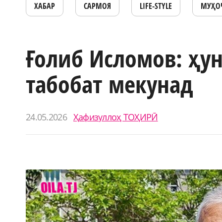
ХАБАР
САРМОЯ
LIFE-STYLE
МУҲО
Ғолиб Исломов: ҳу
табобат мекунад
24.05.2026
Ҳафизуллоҳ ТОҲИРӢ