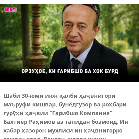
Шаби 30-юми июн қалби ҳаҷвнигори
маъруфи кишвар, бунёдгузор ва роҳбари
гурӯҳи ҳаҷвии “Ғарибшо Компания”
Бахтиёр Раҳимов аз тапидан бозмонд. Ин
хабар ҳазорон мухлиси ин ҳаҷвнигорро
ғамгин кард. Воқеан, марги чунин