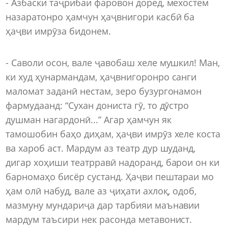
- Азбаски таҷрибаи фаровон доред, мехостем
назаратонро ҳамчун ҳаҷвнигори касбӣ ба
ҳаҷви имрӯза бидонем.
- Саволи осон, вале ҷавобаш хеле мушкил! Ман,
ки худ ҳунармандам, ҳаҷвнигоронро санги
маломат заданӣ нестам, зеро бузургонамон
фармудаанд: “Сухан дониста гӯ, то дӯстро
душман нагардонӣ...” Агар ҳамчун як
тамошобин баҳо диҳам, ҳаҷви имрӯз хеле коста
ва хароб аст. Мардум аз театр дур шуданд,
дигар хоҳиши театрравӣ надоранд, барои он ки
барномаҳо бисёр сустанд. Ҳаҷви пештараи мо
ҳам олӣ набуд, вале аз ҷиҳати ахлоқ, одоб,
мазмуну мундариҷа дар тарбияи маънавии
мардум таъсири нек расонда метавонист.