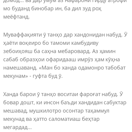
мо буданд бинобар ин, ба дил зуд роҳ
меёфтанд.
Муваффақияти ӯ танҳо дар хандонидан набуд. Ӯ
ҳаёти воқеиро бо тамоми камбудиву
зебоиҳояш ба саҳна мебаровард. Аз ҳамин
сабаб образҳои офаридааш имрӯз ҳам кӯҳна
намешаванд. «Ман бо ханда одамонро табобат
мекунам» - гуфта буд ӯ.
Ханда барои ӯ танҳо воситаи фароғат набуд. Ӯ
бовар дошт, ки инсон баъди хандидан сабуктар
мешавад, мушкилотро осонтар таҳаммул
мекунад ва ҳатто саломатиаш беҳтар
мегардад...