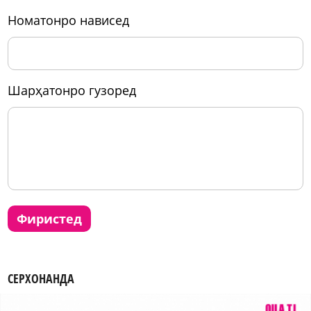
номатонро нависед
шарҳатонро гузоред
фиристед
СЕРХОНАНДА