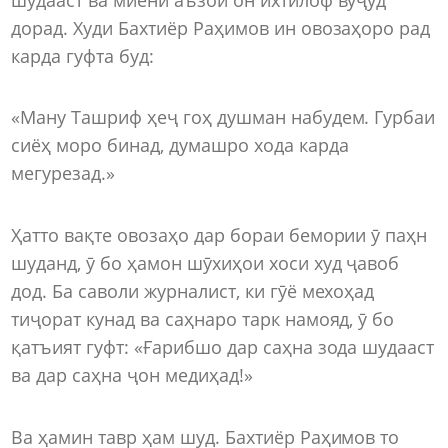
дорад. Худи Бахтиёр Раҳимов ин овозаҳоро рад
карда гуфта буд:
«Ману Ташриф ҳеҷ гоҳ душман набудем. Гурбаи
сиёҳ моро бинад, думашро хода карда
мегурезад.»
Ҳатто вақте овозаҳо дар бораи бемории ӯ паҳн
шуданд, ӯ бо ҳамон шӯхиҳои хоси худ ҷавоб
дод. Ба саволи журналист, ки гӯё мехоҳад
тиҷорат кунад ва саҳнаро тарк намояд, ӯ бо
қатъият гуфт: «Ғарибшо дар саҳна зода шудааст
ва дар саҳна ҷон медиҳад!»
Ва ҳамин тавр ҳам шуд. Бахтиёр Раҳимов то