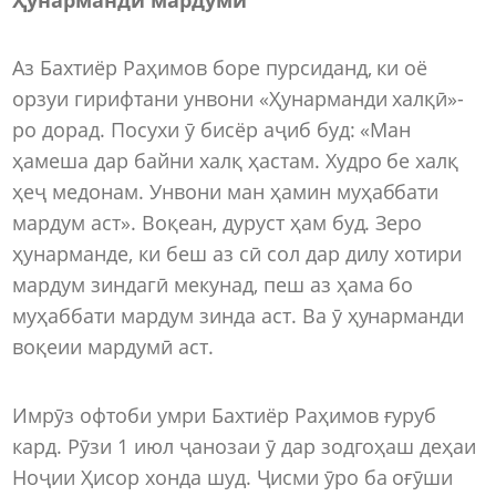
Аз Бахтиёр Раҳимов боре пурсиданд, ки оё
орзуи гирифтани унвони «Ҳунарманди халқӣ»-
ро дорад. Посухи ӯ бисёр аҷиб буд: «Ман
ҳамеша дар байни халқ ҳастам. Худро бе халқ
ҳеҷ медонам. Унвони ман ҳамин муҳаббати
мардум аст». Воқеан, дуруст ҳам буд. Зеро
ҳунарманде, ки беш аз сӣ сол дар дилу хотири
мардум зиндагӣ мекунад, пеш аз ҳама бо
муҳаббати мардум зинда аст. Ва ӯ ҳунарманди
воқеии мардумӣ аст.
Имрӯз офтоби умри Бахтиёр Раҳимов ғуруб
кард. Рӯзи 1 июл ҷанозаи ӯ дар зодгоҳаш деҳаи
Ноҷии Ҳисор хонда шуд. Ҷисми ӯро ба оғӯши