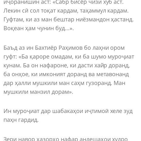
иҷоранишин аст: «Сабр бисёр чизи хуб аст.
Лекин сӣ сол тоқат кардам, таҳаммул кардам.
Гуфтам, ки аз ман бештар ниёзмандон ҳастанд.
Воқеан ҳам чунин буд...».
Баъд аз ин Бахтиёр Раҳимов бо лаҳни ором
гуфт: «Ба қароре омадам, ки ба шумо муроҷиат
кунам. Ба он нафароне, ки дасти хайр доранд,
ба онҳое, ки имконият доранд ва метавонанд
дар ҳалли мушкили ман саҳм гузоранд. Ман
мушкили манзил дорам».
Ин муроҷиат дар шабакаҳои иҷтимоӣ хеле зуд
паҳн гардид.
Зери навор ҳазорҳо нафар андешаҳои худро