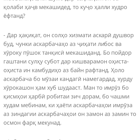
қолаби ҳаҷв мекашидед, то куҷо ҳалли худро
ёфтанд?
- Дар ҳақиқат, он солҳо хизмати аскарӣ душвор
буд, чунки аскарбачаҳо аз ҷиҳати либос ва
хӯроку пӯшок танқисӣ мекашиданд. Бо пойдор
гаштани сулҳу субот дар кишварамон оҳиста-
оҳиста ин камбудиҳо аз байн рафтанд. Ҳоло
аскарбача бо мӯзаи кандагӣ намегардад, хурду
хӯрокашон ҳам хуб шудааст. Ман то имрӯз бо
қисмҳои ҳарбӣ робитаи зич дорам, бо чашми
худам мебинам, ки ҳаёти аскарбачаҳои имрӯза
аз зиндагии аскарбачаҳои он замон аз замин то
осмон фарқ мекунад.