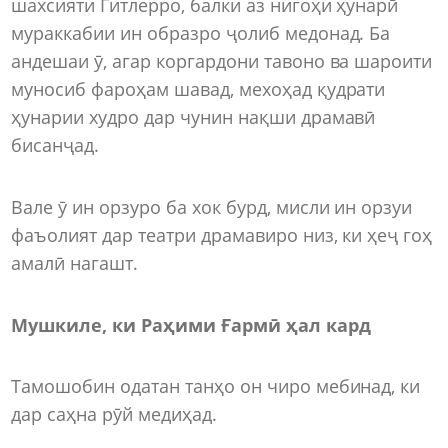
шахсияти Гитлерро, балки аз нигоҳи ҳунарӣ
мураккабии ин образро ҷолиб медонад. Ба
андешаи ӯ, агар коргардони тавоно ва шароити
муносиб фароҳам шавад, мехоҳад қудрати
ҳунарии худро дар чунин нақши драмавӣ
бисанҷад.
Вале ӯ ин орзуро ба хок бурд, мисли ин орзуи
фаъолият дар театри драмавиро низ, ки ҳеҷ гоҳ
амалӣ нагашт.
Мушкиле, ки Раҳими Ғармӣ ҳал кард
Тамошобин одатан танҳо он чиро мебинад, ки
дар саҳна рӯй медиҳад.