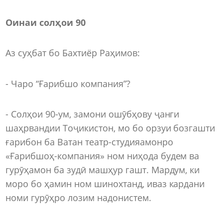
Оинаи солҳои 90
Аз суҳбат бо Бахтиёр Раҳимов:
- Чаро “Ғарибшо компания”?
- Солҳои 90-ум, замони ошӯбҳову ҷанги
шаҳрвандии Тоҷикистон, мо бо орзуи бозгашти
ғарибон ба Ватан театр-студияамонро
«Ғарибшоҳ-компания» ном ниҳода будем ва
гурӯҳамон ба зудӣ машҳур гашт. Мардум, ки
моро бо ҳамин ном шинохтанд, иваз кардани
номи гурӯҳро лозим надонистем.