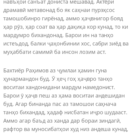
навъҳои санъат дониста мешавад. Актёри
драмавӣ метавонад бо як саҳнаи пурэҳсос
тамошобинро гирёнад, аммо ҳаҷвнигор бояд
ҳар рӯз, ҳар соат ва ҳар дақиқа кор кунад, то ки
мардумро бихандонад. Барои ин на танҳо
истеъдод, балки ҷаҳонбинии хос, сабри зиёд ва
муҳаббати самимӣ ба инсон лозим аст.
Бахтиёр Раҳимов аз ҷумлаи ҳамин гуна
ҳунармандон буд. Ӯ ҳеҷ гоҳ ҳаҷвро танҳо
воситаи хандонидани мардум намедонист.
Барои ӯ ҳаҷв пеш аз ҳама воситаи андешидан
буд. Агар бинанда пас аз тамошои саҳнача
танҳо бихандад, ҳадаф нисбатан иҷро шудааст.
Аммо агар баъд аз ханда дар бораи зиндагӣ,
рафтор ва муносибатҳои худ низ андеша кунад,