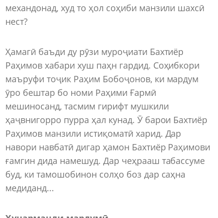
механдонад, худ то ҳол соҳиби манзили шахсӣ
нест?
Ҳамагӣ баъди ду рӯзи муроҷиати Бахтиёр
Раҳимов хабари хуш паҳн гардид. Соҳибкори
маъруфи тоҷик Раҳим Бобоҷонов, ки мардум
ӯро бештар бо номи Раҳими Ғармӣ
мешиносанд, тасмим гирифт мушкили
ҳаҷвнигорро пурра ҳал кунад. Ӯ барои Бахтиёр
Раҳимов манзили истиқоматӣ харид. Дар
навори навбатӣ дигар ҳамон Бахтиёр Раҳимови
ғамгин дида намешуд. Дар чеҳрааш табассуме
буд, ки тамошобинон солҳо боз дар саҳна
медиданд...
Ҳунарманди мардумӣ