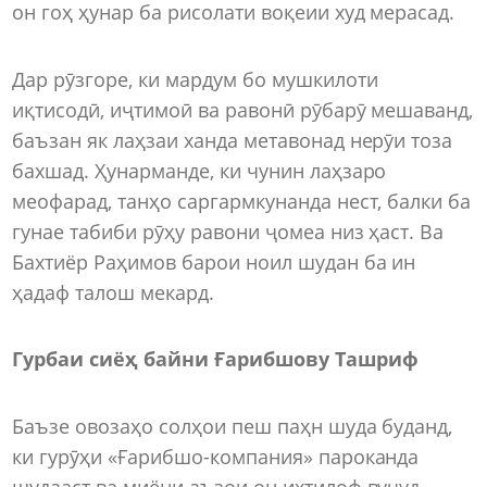
он гоҳ ҳунар ба рисолати воқеии худ мерасад.
Дар рӯзгоре, ки мардум бо мушкилоти
иқтисодӣ, иҷтимоӣ ва равонӣ рӯбарӯ мешаванд,
баъзан як лаҳзаи ханда метавонад нерӯи тоза
бахшад. Ҳунарманде, ки чунин лаҳзаро
меофарад, танҳо саргармкунанда нест, балки ба
гунае табиби рӯҳу равони ҷомеа низ ҳаст. Ва
Бахтиёр Раҳимов барои ноил шудан ба ин
ҳадаф талош мекард.
Гурбаи сиёҳ байни Ғарибшову Ташриф
Баъзе овозаҳо солҳои пеш паҳн шуда буданд,
ки гурӯҳи «Ғарибшо-компания» пароканда
шудааст ва миёни аъзои он ихтилоф вуҷуд