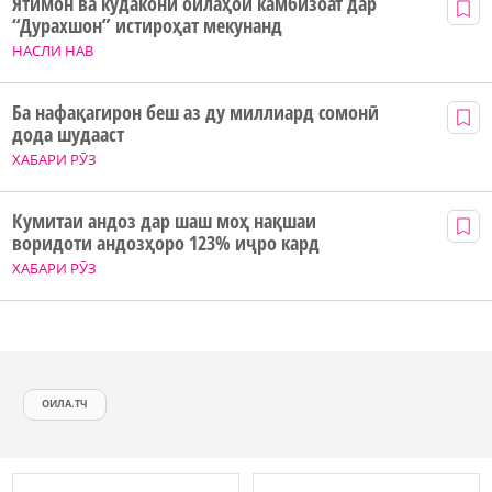
Ятимон ва кӯдакони оилаҳои камбизоат дар
“Дурахшон” истироҳат мекунанд
НАСЛИ НАВ
Ба нафақагирон беш аз ду миллиард сомонӣ
дода шудааст
ХАБАРИ РӮЗ
Кумитаи андоз дар шаш моҳ нақшаи
воридоти андозҳоро 123% иҷро кард
ХАБАРИ РӮЗ
ОИЛА.ТЧ