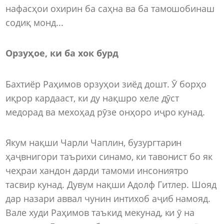
нафасҳои охирин ба саҳна ва ба тамошобинаш
содиқ монд...
Орзуҳое, ки ба хок бурд
Бахтиёр Раҳимов орзуҳои зиёд дошт. Ӯ борҳо
иқрор кардааст, ки ду нақшро хеле дӯст
медорад ва мехоҳад рӯзе онҳоро иҷро кунад.
Якум нақши Чарли Чаплин, бузургтарин
ҳаҷвнигори таърихи синамо, ки тавонист бо як
чеҳраи хандон дарди тамоми инсониятро
тасвир кунад. Дувум нақши Адолф Гитлер. Шояд
дар назари аввал чунин интихоб аҷиб намояд.
Вале худи Раҳимов таъкид мекунад, ки ӯ на