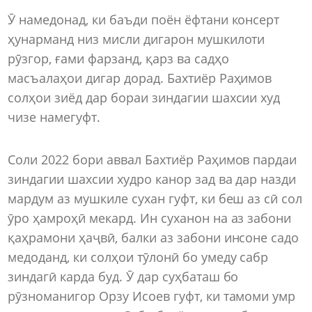
Ӯ намедонад, ки баъди поён ёфтани консерт
ҳунарманд низ мисли дигарон мушкилоти
рӯзгор, ғами фарзанд, қарз ва садҳо
масъалаҳои дигар дорад. Бахтиёр Раҳимов
солҳои зиёд дар бораи зиндагии шахсии худ
чизе намегуфт.
Соли 2022 бори аввал Бахтиёр Раҳимов пардаи
зиндагии шахсии худро канор зад ва дар назди
мардум аз мушкиле сухан гуфт, ки беш аз сӣ сол
ӯро ҳамроҳӣ мекард. Ин суханон на аз забони
қаҳрамони ҳаҷвӣ, балки аз забони инсоне садо
медоданд, ки солҳои тӯлонӣ бо умеду сабр
зиндагӣ карда буд. Ӯ дар суҳбаташ бо
рӯзноманигор Орзу Исоев гуфт, ки тамоми умр