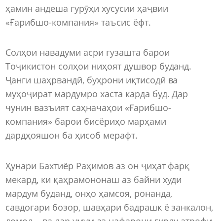
ҳамин андеша гурӯҳи хусусии ҳаҷвии
«Ғарибшо-компания» таъсис ёфт.
Солҳои навадуми асри гузашта барои
Тоҷикистон солҳои ниҳоят душвор буданд.
Ҷанги шаҳрвандӣ, буҳрони иқтисодӣ ва
муҳоҷират мардумро хаста карда буд. Дар
чунин вазъият саҳначаҳои «Ғарибшо-
компания» барои бисёриҳо марҳами
дардҳояшон ба ҳисоб мерафт.
Ҳунари Бахтиёр Раҳимов аз он ҷиҳат фарқ
мекард, ки қаҳрамононаш аз байни худи
мардум буданд, онҳо ҳамсоя, ронанда,
савдогари бозор, шавҳари бадрашк ё занкалон,
домод... ва дар умум аз нафарони гирду атрофи