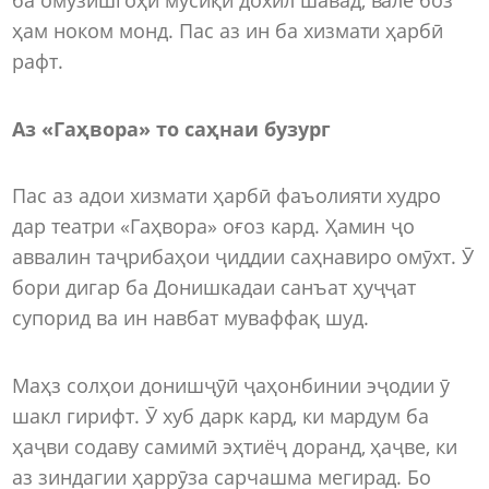
ҳам ноком монд. Пас аз ин ба хизмати ҳарбӣ
рафт.
Аз «Гаҳвора» то саҳнаи бузург
Пас аз адои хизмати ҳарбӣ фаъолияти худро
дар театри «Гаҳвора» оғоз кард. Ҳамин ҷо
аввалин таҷрибаҳои ҷиддии саҳнавиро омӯхт. Ӯ
бори дигар ба Донишкадаи санъат ҳуҷҷат
супорид ва ин навбат муваффақ шуд.
Маҳз солҳои донишҷӯӣ ҷаҳонбинии эҷодии ӯ
шакл гирифт. Ӯ хуб дарк кард, ки мардум ба
ҳаҷви содаву самимӣ эҳтиёҷ доранд, ҳаҷве, ки
аз зиндагии ҳаррӯза сарчашма мегирад. Бо