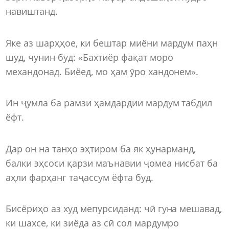
навиштанд.
Яке аз шарҳҳое, ки бештар миёни мардум паҳн
шуд, чунин буд: «Бахтиёр фақат моро
механдонад. Биёед, мо ҳам ӯро хандонем».
Ин ҷумла ба рамзи ҳамдардии мардум табдил
ёфт.
Дар он на танҳо эҳтиром ба як ҳунарманд,
балки эҳсоси қарзи маънавии ҷомеа нисбат ба
аҳли фарҳанг таҷассум ёфта буд.
Бисёриҳо аз худ мепурсиданд: чӣ гуна мешавад,
ки шахсе, ки зиёда аз сӣ сол мардумро