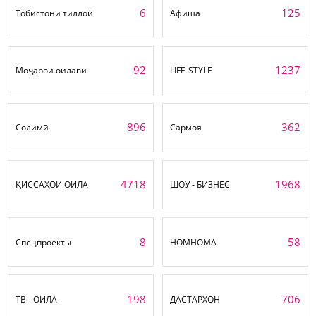
6
125
Тобистони тиллоӣ
Афиша
92
1237
Моҷарои оилавӣ
LIFE-STYLE
896
362
Солимӣ
Сармоя
4718
1968
ҚИССАҲОИ ОИЛА
ШОУ - БИЗНЕС
8
58
Спецпроекты
НОМНОМА
198
706
ТВ - ОИЛА
ДАСТАРХОН