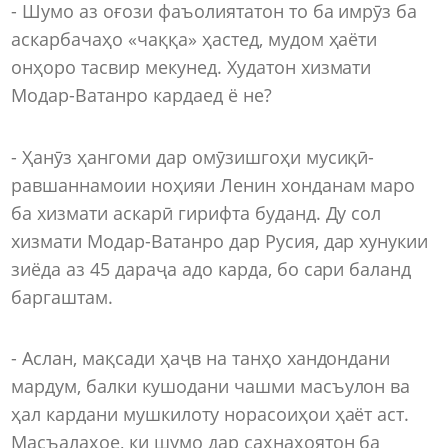
- Шумо аз оғози фаъолиятатон то ба имрӯз ба
аскарбачаҳо «чаққа» ҳастед, мудом ҳаёти
онҳоро тасвир мекунед. Худатон хизмати
Модар-Ватанро кардаед ё не?
- Ҳанӯз ҳангоми дар омӯзишгоҳи мусиқӣ-
равшан­намоии ноҳияи Ленин хонданам маро
ба хизмати аскарӣ гирифта буданд. Ду сол
хизмати Модар-Ватанро дар Русия, дар хунукии
зиёда аз 45 дараҷа адо карда, бо сари баланд
баргаштам.
- Аслан, мақсади ҳаҷв на танҳо хандондани
мардум, балки кушодани чашми масъулон ва
ҳал кардани мушкилоту норасоиҳои ҳаёт аст.
Масъалаҳое, ки шумо дар саҳнаҳоятон ба