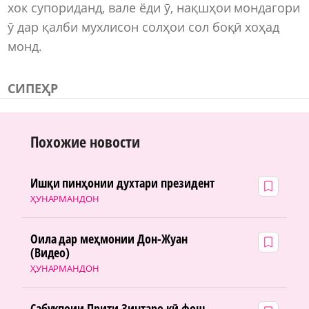
хок супориданд, вале ёди ӯ, нақшҳои мондагори
ӯ дар қалби мухлисон солҳои сол боқӣ хоҳад
монд.
СИПЕҲР
Похожие новости
Ишқи пинҳонии духтари президент
ҲУНАРМАНДОН
Оила дар меҳмонии Дон-Жуан
(Видео)
ҲУНАРМАНДОН
Сабукпоии Прити Зинтаро кӣ фош