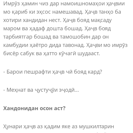
Имрӯз ҳамин чиз дар намоишномаҳои ҳаҷвии
мо қариб ки эҳсос намешавад. Ҳаҷв танҳо ба
хотири хандидан нест. Ҳаҷв бояд мақсаду
маром ва ҳадаф дошта бошад. Ҳаҷв бояд
тарбиятгар бошад ва тамошобин дар он
камбудии ҳаётро дида тавонад. Ҳаҷви мо имрӯз
бисёр сабук ва ҳатто кӯчагӣ шудааст.
- Барои пешрафти ҳаҷв чӣ бояд кард?
- Меҳнат ва ҷустуҷӯи эҷодӣ...
Хандонидан осон аст?
Ҳунари ҳаҷв аз қадим яке аз мушкилтарин