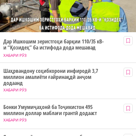
Дар Ишкошим зеристгоҳи барқии 110/35 кВ-
и “Қозидеҳ” ба истифода дода мешавад
ХАБАРИ РӮЗ
Шаҳрвандону соҳибкорони инфиродӣ 3,7
миллион амалиёти ғайринақдӣ анҷом
додаанд
ХАБАРИ РӮЗ
Бонки Умумиҷаҳонӣ ба Тоҷикистон 495
миллион доллар маблағи грантӣ додааст
ХАБАРИ РӮЗ