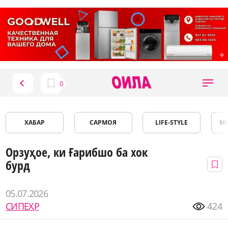
ХАБАР
САРМОЯ
LIFE-STYLE
М
Орзуҳое, ки Ғарибшо ба хок
бурд
05.07.2026
СИПЕҲР
424