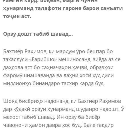
ҳунарманд талафоти гароне барои санъати
тоҷик аст.
Орзу дошт табиб шавад...
Бахтиёр Раҳимов, ки мардум ӯро бештар бо
тахаллуси «Ғарибшо» мешиносанд, зиёда аз се
даҳсола аст бо саҳначаҳои ҳаҷвӣ, образҳои
фаромӯшнашаванда ва лаҳни хоси худ дили
миллионҳо бинандаро тасхир карда буд.
Шояд бисёриҳо надонанд, ки Бахтиёр Раҳимов
дар кӯдакӣ орзуи ҳунарманд шуданро надошт. Ӯ
мехост табиб шавад. Ин орзу ба бисёр
ҷавонони ҳамон давра хос буд. Вале тақдир