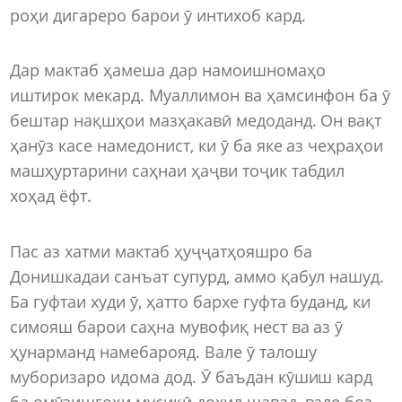
роҳи дигареро барои ӯ интихоб кард.
Дар мактаб ҳамеша дар намоишномаҳо
иштирок мекард. Муаллимон ва ҳамсинфон ба ӯ
бештар нақшҳои мазҳакавӣ медоданд. Он вақт
ҳанӯз касе намедонист, ки ӯ ба яке аз чеҳраҳои
машҳуртарини саҳнаи ҳаҷви тоҷик табдил
хоҳад ёфт.
Пас аз хатми мактаб ҳуҷҷатҳояшро ба
Донишкадаи санъат супурд, аммо қабул нашуд.
Ба гуфтаи худи ӯ, ҳатто бархе гуфта буданд, ки
симояш барои саҳна мувофиқ нест ва аз ӯ
ҳунарманд намебарояд. Вале ӯ талошу
муборизаро идома дод. Ӯ баъдан кӯшиш кард
ба омӯзишгоҳи мусиқӣ дохил шавад, вале боз