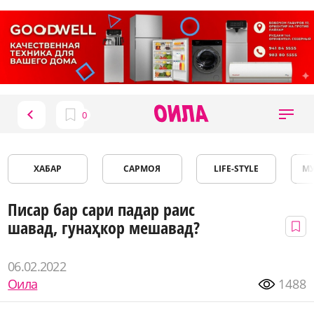
ХАБАР
САРМОЯ
LIFE-STYLE
М
Писар бар сари падар раис
шавад, гунаҳкор мешавад?
06.02.2022
Оила
1488