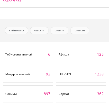
ХАБАРИ РӮЗ
САЙТИ ОИЛА
ОИЛА ТЧ
ОИЛАТЧ
ОИЛА.ТЧ
6
125
Тобистони тиллоӣ
Афиша
92
1238
Моҷарои оилавӣ
LIFE-STYLE
897
362
Солимӣ
Сармоя