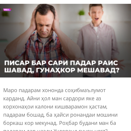
Маро падарам хононда соҳибмаълумот
карданд. Айни ҳол ман сардори яке аз
корхонаҳои калони кишварамон ҳастам,
падарам бошад, ба ҳайси ронандаи мошини
боркаш кор мекунад. Роҳбар будани ман ба
падарам дар назди Худованд гуноҳ нест?