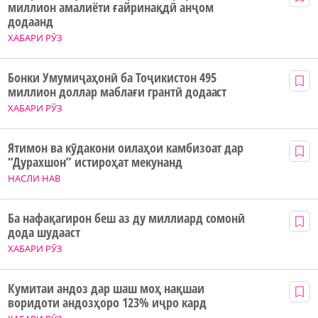
миллион амалиёти ғайринақдӣ анҷом
додаанд
ХАБАРИ РӮЗ
Бонки Умумиҷаҳонӣ ба Тоҷикистон 495
миллион доллар маблағи грантӣ додааст
ХАБАРИ РӮЗ
Ятимон ва кӯдакони оилаҳои камбизоат дар
“Дурахшон” истироҳат мекунанд
НАСЛИ НАВ
Ба нафақагирон беш аз ду миллиард сомонӣ
дода шудааст
ХАБАРИ РӮЗ
Кумитаи андоз дар шаш моҳ нақшаи
воридоти андозҳоро 123% иҷро кард