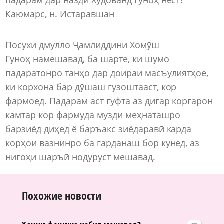
Каюмарс, н. Истаравшан
Посухи дмулло Ҷамлиддини Хомӯш
Гуноҳ намешавад, ба шарте, ки шумо
падаратонро танҳо дар доираи масъулиятҳое,
ки корхона бар дӯшаш гузоштааст, кор
фармоед. Падарам аст гуфта аз дигар коргарон
камтар кор фармуда музди меҳнаташро
барзиёд диҳед ё баръакс зиёдаравӣ карда
корҳои вазнинро ба гарданаш бор кунед, аз
нигоҳи шаръӣ нодуруст мешавад.
Похожие новости