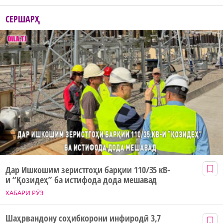
СЕРШАРҲ
Дар Ишкошим зеристгоҳи барқии 110/35 кВ-
и “Қозидеҳ” ба истифода дода мешавад
ХАБАРИ РӮЗ
Шаҳрвандону соҳибкорони инфиродӣ 3,7