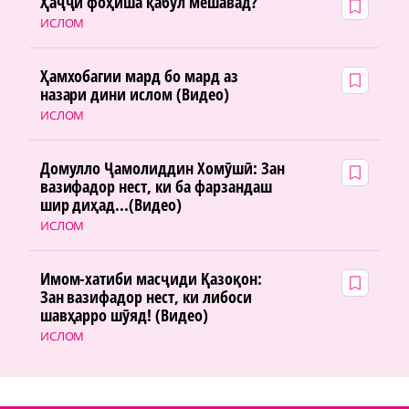
Ҳаҷҷи фоҳиша қабул мешавад?
ИСЛОМ
Ҳамхобагии мард бо мард аз
назари дини ислом (Видео)
ИСЛОМ
Домулло Ҷамолиддин Хомӯшӣ: Зан
вазифадор нест, ки ба фарзандаш
шир диҳад...(Видео)
ИСЛОМ
Имом-хатиби масҷиди Қазоқон:
Зан вазифадор нест, ки либоси
шавҳарро шӯяд! (Видео)
ИСЛОМ