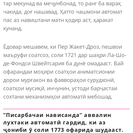
тар мекунад ва меҷунбонад, то ранг ба варақ
чакида, доғ нашавад. Ҳатто чашмони автомат
пас аз навиштани матн қодир аст, ҳаракат
кунанд.
Ёдовар мешавем, ки Пер Жакет-Дроз, пешвои
маъруфи соатсоз, соли 1721 дар шаҳри Ла-Шо-
де-Фондси Швейтсария ба дунё омадааст. Вай
офарандаи моҳири соатҳои аниматсионии
дорои мурғакон ва фаввораҳои сурудхонӣ,
соатҳои мусиқӣ, инчунин, устоди барҷастаи
сохтани механизмҳои автоматӣ мебошад.
“Писарбачаи нависанда” аввалин
лухтаки автоматӣ гардид, ки аз
ҷониби ӯ соли 1773 офарида шудааст.