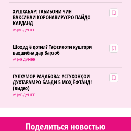
ХУШХАБАР: ТАБИБОНИ ЧИН
ВАКСИНАИ КОРОНАВИРУСРО ПАЙДО
КАРДАНД
АҶАБ ДУНЁЕ
Шоҳид ё қотил? Тафсилоти куштори
ваҳшиёна дар Варзоб
АҶАБ ДУНЁЕ
ГУЛХУМОР РАҶАБОВА: УСТУХОНҲОИ
ДУХТАРАМРО БАЪДИ 5 МОҲ ЁФТАНД!
(видео)
АҶАБ ДУНЁЕ
Поделиться новостью