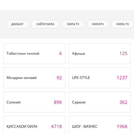
ДАХШАТ
САЙТИ ОИЛА
ОИЛА ТЧ
ОИЛАТЧ
ОИЛА.ТЧ
6
125
Тобистони тиллоӣ
Афиша
92
1237
Моҷарои оилавӣ
LIFE-STYLE
896
362
Солимӣ
Сармоя
4718
1968
ҚИССАҲОИ ОИЛА
ШОУ - БИЗНЕС