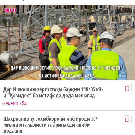
Дар Ишкошим зеристгоҳи барқии 110/35 кВ-
и “Қозидеҳ” ба истифода дода мешавад
ХАБАРИ РӮЗ
Шаҳрвандону соҳибкорони инфиродӣ 3,7
миллион амалиёти ғайринақдӣ анҷом
додаанд