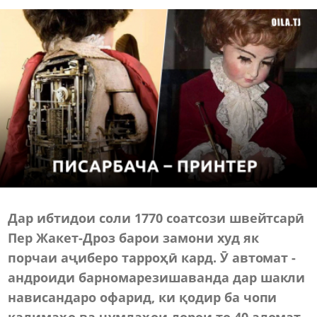
Дар ибтидои соли 1770 соатсози швейтсарӣ
Пер Жакет-Дроз барои замони худ як
порчаи аҷиберо тарроҳӣ кард. Ӯ автомат -
андроиди барномарезишаванда дар шакли
нависандаро офарид, ки қодир ба чопи
калимаҳо ва ҷумлаҳои
дорои
то 40 аломат