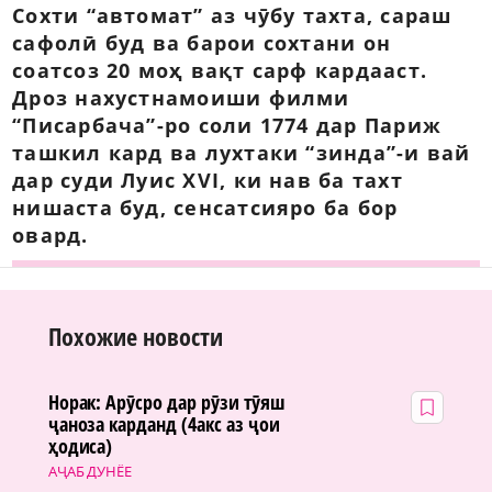
Сохти “автомат” аз чӯбу тахта, сараш
сафолӣ буд ва барои сохтани он
соатсоз 20 моҳ вақт сарф кардааст.
Дроз нахустнамоиши филми
“Писарбача”-ро соли 1774 дар Париж
ташкил кард ва лухтаки “зинда”-и вай
дар суди Луис XVI, ки нав ба тахт
нишаста буд, сенсатсияро ба бор
овард.
Похожие новости
Норак: Арӯсро дар рӯзи тӯяш
ҷаноза карданд (4акс аз ҷои
ҳодиса)
АҶАБ ДУНЁЕ