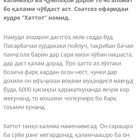
бо қалами чӯбдаст аст. Соатсоз офаридаи
худро “Хаттот” номид.
Намуди зоҳирии дастгоҳ хеле содда буд.
Писарбачаи хурдакаки пойлуч, тақрибан бачаи
панҷсола барин дар сари мизи чӯбин нишаста,
дар даст қалам дорад. Ӯро ҳатто аз лӯхтаки
бозича фарқ кардан осон нест, чунки дар
дохили он мӯъҷизаи воқеии муҳандисӣ мавҷуд
буда, 6000 қисмҳои ҳаракаткунанда якҷоя кор
мекунанд, то мошини чопкуниро бо барқ
таъмин кунанд.
Хаттот танҳо калима наменависад. Он сарашро
ба сӯйи ранг мегардонад, қаламчаашро ба он