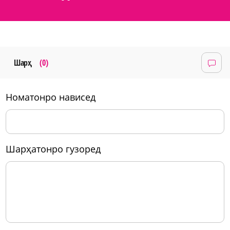
Шарҳ
(0)
номатонро нависед
шарҳатонро гузоред