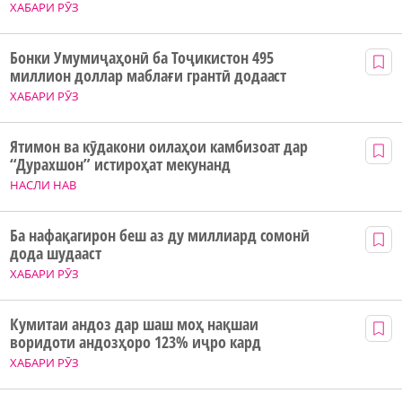
ХАБАРИ РӮЗ
Бонки Умумиҷаҳонӣ ба Тоҷикистон 495
миллион доллар маблағи грантӣ додааст
ХАБАРИ РӮЗ
Ятимон ва кӯдакони оилаҳои камбизоат дар
“Дурахшон” истироҳат мекунанд
НАСЛИ НАВ
Ба нафақагирон беш аз ду миллиард сомонӣ
дода шудааст
ХАБАРИ РӮЗ
Кумитаи андоз дар шаш моҳ нақшаи
воридоти андозҳоро 123% иҷро кард
ХАБАРИ РӮЗ