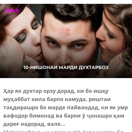
Ҳар як духтар орзу дорад, ки бо ишқу
муҳаббат оила барпо намуда, риштаи
тақдирашро бо марде пайвандад, ки як умр
вафодор бимонад ва барои ӯ ҷонашро ҳам
дареғ надорад, вале…
Мутаассифона, на ҳамеша рӯъёҳои мардон бо