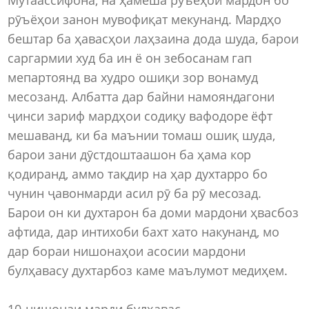
рӯъёҳои занон мувофиқат мекунанд. Мардҳо
бештар ба ҳавасҳои лаҳзаина дода шуда, барои
саргармии худ ба ин ё он зебосанам гап
мепартоянд ва худро ошиқи зор вонамуд
месозанд. Албатта дар байни намояндагони
ҷинси зариф мардҳои содиқу вафодоре ёфт
мешаванд, ки ба маънии томаш ошиқ шуда,
барои зани дӯстдоштаашон ба ҳама кор
қодиранд, аммо тақдир на ҳар духтарро бо
чунин ҷавонмарди асил рӯ ба рӯ месозад.
Барои он ки духтарон ба доми мардони ҳвасбоз
афтида, дар интихоби бахт хато накунанд, мо
дар бораи нишонаҳои асосии мардони
булҳавасу духтарбоз каме маълумот медиҳем.
10-нишонаи марди булҳавас