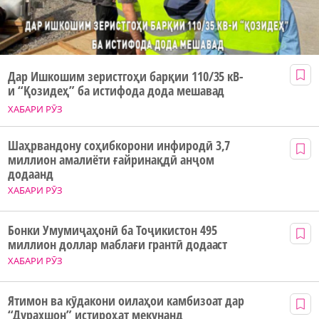
Дар Ишкошим зеристгоҳи барқии 110/35 кВ-
и “Қозидеҳ” ба истифода дода мешавад
ХАБАРИ РӮЗ
Шаҳрвандону соҳибкорони инфиродӣ 3,7
миллион амалиёти ғайринақдӣ анҷом
додаанд
ХАБАРИ РӮЗ
Бонки Умумиҷаҳонӣ ба Тоҷикистон 495
миллион доллар маблағи грантӣ додааст
ХАБАРИ РӮЗ
Ятимон ва кӯдакони оилаҳои камбизоат дар
“Дурахшон” истироҳат мекунанд