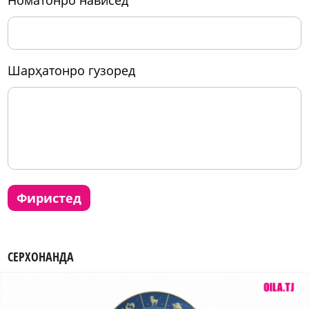
номатонро нависед
шарҳатонро гузоред
фиристед
СЕРХОНАНДА