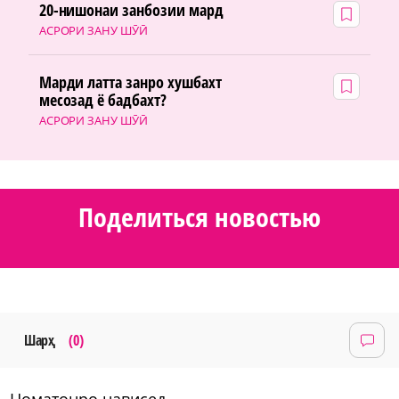
20-нишонаи занбозии мард
АСРОРИ ЗАНУ ШӮӢ
Марди латта занро хушбахт
месозад ё бадбахт?
АСРОРИ ЗАНУ ШӮӢ
Поделиться новостью
Шарҳ
(0)