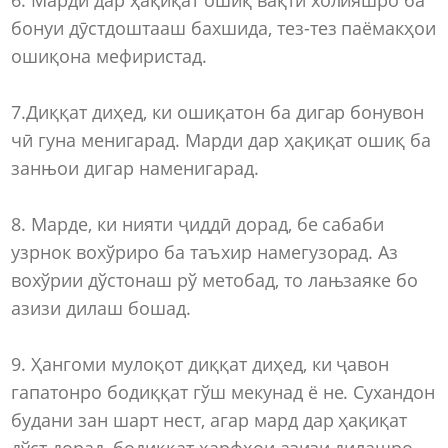
бонуи дӯстдоштааш бахшида, тез-тез паёмакҳои
ошиқона мефиристад.
7.Диққат диҳед, ки ошиқатон ба дигар бонувон
чӣ гуна менигарад. Марди дар ҳақиқат ошиқ ба
занњои дигар наменигарад.
8. Марде, ки нияти ҷиддӣ дорад, бе сабаби
узрнок вохўриро ба таъхир намегузорад. Аз
вохўрии дўстонаш рў метобад, то лањзаяке бо
азизи дилаш бошад.
9. Ҳангоми мулоқот диққат диҳед, ки ҷавон
гапатонро бодиққат гўш мекунад ё не. Сухандон
будани зан шарт нест, агар мард дар ҳақиқат
дўст дорад, бодиққат ҳарфҳои азизи дилашро