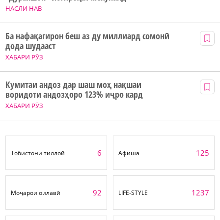
НАСЛИ НАВ
Ба нафақагирон беш аз ду миллиард сомонӣ
дода шудааст
ХАБАРИ РӮЗ
Кумитаи андоз дар шаш моҳ нақшаи
воридоти андозҳоро 123% иҷро кард
ХАБАРИ РӮЗ
6
125
Тобистони тиллоӣ
Афиша
92
1237
Моҷарои оилавӣ
LIFE-STYLE