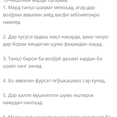
1. Мард танҳо шаҳват мехоҳад, агар дар
вохўрии аввалин зиёд васфи зебоиятонро
намояд.
2. Дар хусуси худаш нақл накарда, ҳама чизро
дар бораи зиндагии шумо фаҳмидан хоҳад.
3. Танҳо барои ба вохўрӣ даъват кардан ба
шумо занг занад.
4. Бо аввалин фурсат оғўшкаширо сар кунад.
5. Дар ҳалли мушкилоти шумо иштирок
намудан нахоҳад.
6. Марди дар ҳақиқат ошиқ вақти холияшро ба