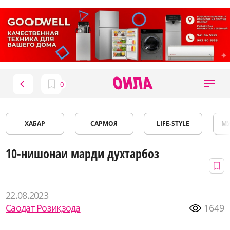
ХАБАР
САРМОЯ
LIFE-STYLE
М
10-нишонаи марди духтарбоз
22.08.2023
Саодат Розиқзода
1649