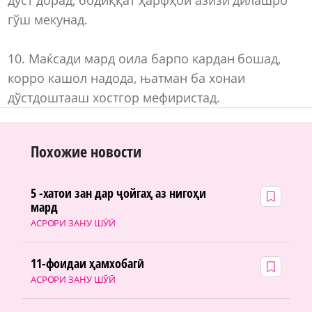
гўш мекунад.
10. Маќсади мард оила барпо кардан бошад,
корро кашол надода, њатман ба хонаи
дўстдоштааш хостгор мефиристад.
Похожие новости
5 -хатои зан дар ҷойгаҳ аз нигоҳи
мард
АСРОРИ ЗАНУ ШӮӢ
11-фоидаи ҳамхобагӣ
АСРОРИ ЗАНУ ШӮӢ