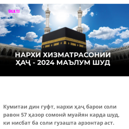
Кумитаи дин гуфт, нархи ҳаҷ барои соли
равон 57 ҳазор сомонӣ муайян карда шуд,
ки нисбат ба соли гузашта арзонтар аст.