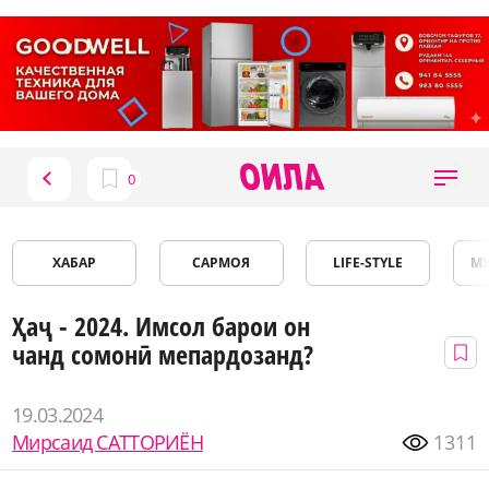
ХАБАР
САРМОЯ
LIFE-STYLE
М
Ҳаҷ - 2024. Имсол барои он
чанд сомонӣ мепардозанд?
19.03.2024
Мирсаид САТТОРИЁН
1311