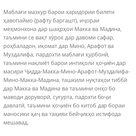
Маблағи мазкур барои харидории билети
ҳавопаймо (рафту баргашт), иҷораи
меҳмонхона дар шаҳрҳои Макка ва Мадина,
таъмини се вақт хӯрок дар давоми сафар,
роҳбаладон, иқомат дар Мино, Арафот ва
Муздалифа, пардохти маблағи қурбонӣ,
таъмини нақлиёт барои интиқоли ҳоҷиён дар
масири Ҷидда-Макка-Мино-Арафот-Муздалифа-
Мино-Макка-Мадина, ташкили нуқтаҳои тиббӣ
дар Макка ва Мадина ва таъмини онҳо бо
маводи доруворӣ, суғурта, падохти боҷи
давлатӣ, таъмини ҳоҷиён бо китоб дар бораи
маносики ҳаҷ ва таҳияи бейҷикҳо истифода
мешавад.