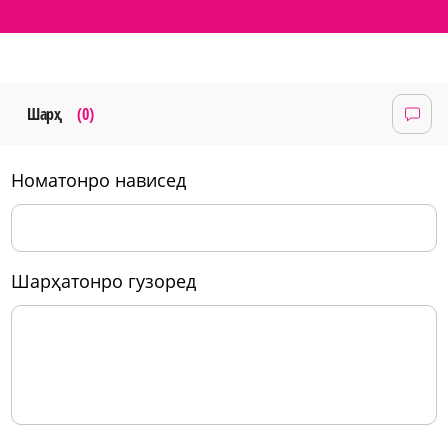
Шарҳ
(0)
номатонро нависед
шарҳатонро гузоред