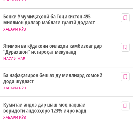
Бонки Умумиҷаҳонӣ ба Тоҷикистон 495
миллион доллар маблағи грантӣ додааст
ХАБАРИ РӮЗ
Ятимон ва кӯдакони оилаҳои камбизоат дар
“Дурахшон” истироҳат мекунанд
НАСЛИ НАВ
Ба нафақагирон беш аз ду миллиард сомонӣ
дода шудааст
ХАБАРИ РӮЗ
Кумитаи андоз дар шаш моҳ нақшаи
воридоти андозҳоро 123% иҷро кард
ХАБАРИ РӮЗ