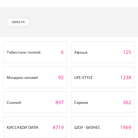
ОИЛА.ТЧ
6
125
Тобистони тиллоӣ
Афиша
92
1238
Моҷарои оилавӣ
LIFE-STYLE
897
362
Солимӣ
Сармоя
4719
1969
ҚИССАҲОИ ОИЛА
ШОУ - БИЗНЕС