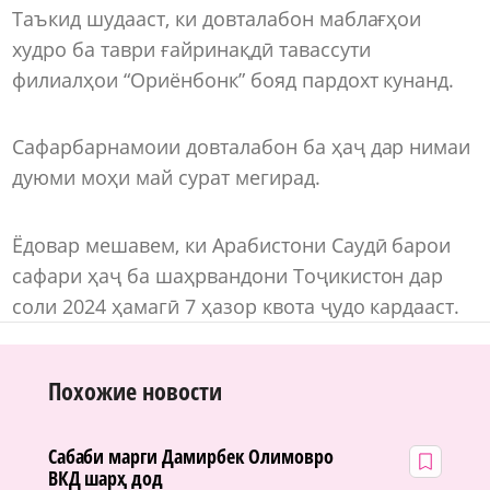
Таъкид шудааст, ки довталабон маблағҳои
худро ба таври ғайринақдӣ тавассути
филиалҳои “Ориёнбонк” бояд пардохт кунанд.
Сафарбарнамоии довталабон ба ҳаҷ дар нимаи
дуюми моҳи май сурат мегирад.
Ёдовар мешавем, ки Арабистони Саудӣ барои
сафари ҳаҷ ба шаҳрвандони Тоҷикистон дар
соли 2024 ҳамагӣ 7 ҳазор квота ҷудо кардааст.
Похожие новости
Сабаби марги Дамирбек Олимовро
ВКД шарҳ дод