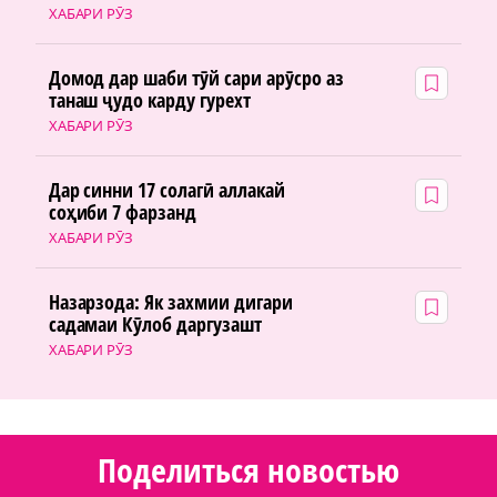
ХАБАРИ РӮЗ
Домод дар шаби тӯй сари арӯсро аз
танаш ҷудо карду гурехт
ХАБАРИ РӮЗ
Дар синни 17 солагӣ аллакай
соҳиби 7 фарзанд
ХАБАРИ РӮЗ
Назарзода: Як захмии дигари
садамаи Кӯлоб даргузашт
ХАБАРИ РӮЗ
Поделиться новостью