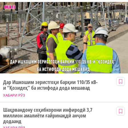
Дар Ишкошим зеристгоҳи барқии 110/35 кВ-
и “Қозидеҳ” ба истифода дода мешавад
ХАБАРИ РӮЗ
Шаҳрвандону соҳибкорони инфиродӣ 3,7
миллион амалиёти ғайринақдӣ анҷом
додаанд
ХАБАРИ РӮЗ