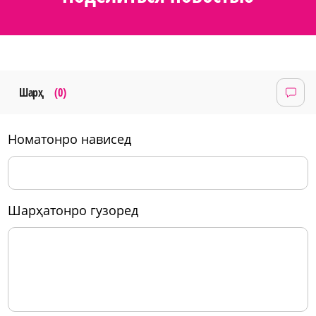
Шарҳ
(0)
номатонро нависед
шарҳатонро гузоред