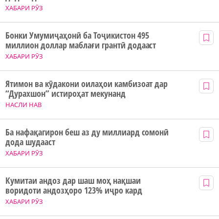
ХАБАРИ РӮЗ
Бонки Умумиҷаҳонӣ ба Тоҷикистон 495
миллион доллар маблағи грантӣ додааст
ХАБАРИ РӮЗ
Ятимон ва кӯдакони оилаҳои камбизоат дар
“Дурахшон” истироҳат мекунанд
НАСЛИ НАВ
Ба нафақагирон беш аз ду миллиард сомонӣ
дода шудааст
ХАБАРИ РӮЗ
Кумитаи андоз дар шаш моҳ нақшаи
воридоти андозҳоро 123% иҷро кард
ХАБАРИ РӮЗ