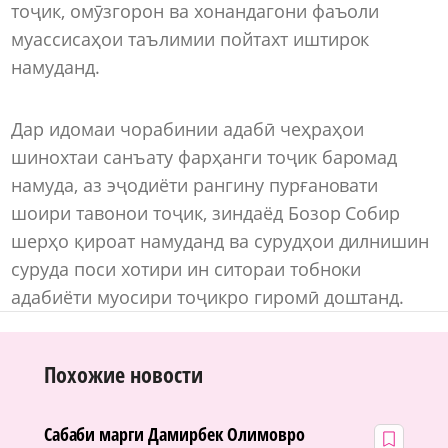
тоҷик, омӯзгорон ва хонандагони фаъоли
муассисаҳои таълимии пойтахт иштирок
намуданд.
Дар идомаи чорабинии адабӣ чеҳраҳои
шинохтаи санъату фарҳанги тоҷик баромад
намуда, аз эҷодиёти рангину пурғановати
шоири тавонои тоҷик, зиндаёд Бозор Собир
шерҳо қироат намуданд ва сурудҳои дилнишин
суруда поси хотири ин ситораи тобноки
адабиёти муосири тоҷикро гиромӣ доштанд.
Похожие новости
Сабаби марги Дамирбек Олимовро