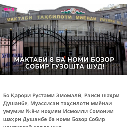
Бо Қарори Рустами Эмомалӣ, Раиси шаҳри
Душанбе, Муассисаи таҳсилоти миёнаи
умумии №8-и ноҳияи Исмоили Сомонии
шаҳри Душанбе ба номи Бозор Собир
номгузорӣ карда шуд.