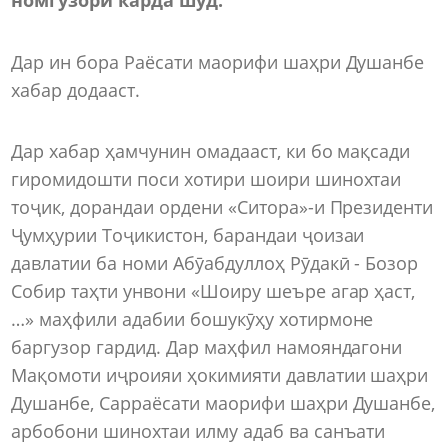
Дар ин бора Раёсати маорифи шаҳри Душанбе
хабар додааст.
Дар хабар ҳамчунин омадааст, ки бо мақсади
гиромидошти поси хотири шоири шинохтаи
тоҷик, дорандаи ордени «Ситора»-и Президенти
Ҷумҳурии Тоҷикистон, барандаи ҷоизаи
давлатии ба номи Абӯабдуллоҳ Рӯдакӣ - Бозор
Собир таҳти унвони «Шоиру шеъре агар ҳаст,
…» маҳфили адабии бошукӯҳу хотирмоне
баргузор гардид. Дар маҳфил намояндагони
Мақомоти иҷроияи ҳокимияти давлатии шаҳри
Душанбе, Сарраёсати маорифи шаҳри Душанбе,
арбобони шинохтаи илму адаб ва санъати