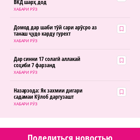
ВКД шарҳ дод
ХАБАРИ РӮЗ
Домод дар шаби тӯй сари арӯсро аз
танаш ҷудо карду гурехт
ХАБАРИ РӮЗ
Дар синни 17 солагӣ аллакай
соҳиби 7 фарзанд
ХАБАРИ РӮЗ
Назарзода: Як захмии дигари
садамаи Кӯлоб даргузашт
ХАБАРИ РӮЗ
Поделиться новостью