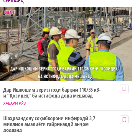
СЕРШАРҲ
Дар Ишкошим зеристгоҳи барқии 110/35 кВ-
и “Қозидеҳ” ба истифода дода мешавад
ХАБАРИ РӮЗ
Шаҳрвандону соҳибкорони инфиродӣ 3,7
миллион амалиёти ғайринақдӣ анҷом
додаанд