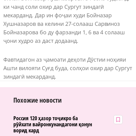
ки чанд соли охир дар Сургут зиндагӣ
мекарданд. Дар ин фоҷаи худи Бойназар
Хушназаров ва келини 27-солааш Сарвиноз
Бойназарова бо ду фарзанди 1, 6 ва 4 солааш
ҷони худро аз даст додаанд.
Фавтидагон аз ҷамоати деҳоти Дӯстии ноҳияи
Ашти вилояти Суғд буда, солҳои охир дар Сургут
зиндагӣ мекарданд.
Похожие новости
Россия 120 ҳазор тоҷикро ба
рӯйхати вайронкунандагони қонун
ворид кард