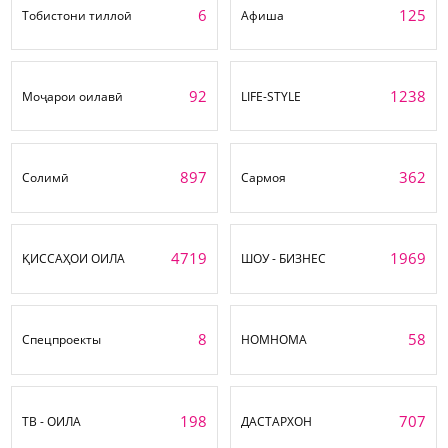
6
125
Тобистони тиллоӣ
Афиша
92
1238
Моҷарои оилавӣ
LIFE-STYLE
897
362
Солимӣ
Сармоя
4719
1969
ҚИССАҲОИ ОИЛА
ШОУ - БИЗНЕС
8
58
Спецпроекты
НОМНОМА
198
707
ТВ - ОИЛА
ДАСТАРХОН