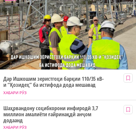
Дар Ишкошим зеристгоҳи барқии 110/35 кВ-
и “Қозидеҳ” ба истифода дода мешавад
ХАБАРИ РӮЗ
Шаҳрвандону соҳибкорони инфиродӣ 3,7
миллион амалиёти ғайринақдӣ анҷом
додаанд
ХАБАРИ РӮЗ