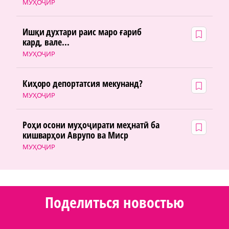
МУҲОҶИР
Ишқи духтари раис маро ғариб
кард, вале...
МУҲОҶИР
Киҳоро депортатсия мекунанд?
МУҲОҶИР
Роҳи осони муҳоҷирати меҳнатӣ ба
кишварҳои Аврупо ва Миср
МУҲОҶИР
Поделиться новостью