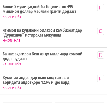
Бонки Умумиҷаҳонӣ ба Тоҷикистон 495
миллион доллар маблағи грантӣ додааст
ХАБАРИ РӮЗ
Ятимон ва кӯдакони оилаҳои камбизоат дар
“Дурахшон” истироҳат мекунанд
НАСЛИ НАВ
Ба нафақагирон беш аз ду миллиард сомонӣ
дода шудааст
ХАБАРИ РӮЗ
Кумитаи андоз дар шаш моҳ нақшаи
воридоти андозҳоро 123% иҷро кард
ХАБАРИ РӮЗ