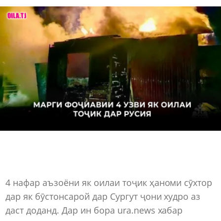
4 нафар аъзоёни як оилаи тоҷик ҳаноми сӯхтор
дар як бӯстонсарой дар Сургут ҷони худро аз
даст доданд. Дар ин бора ura.news хабар