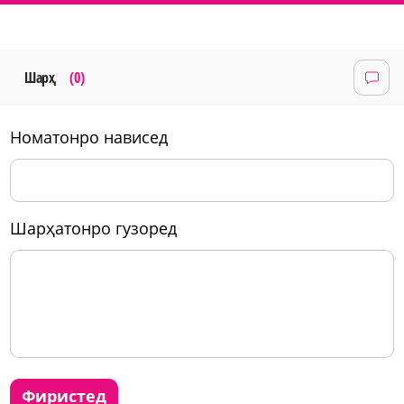
Шарҳ
(0)
номатонро нависед
шарҳатонро гузоред
фиристед