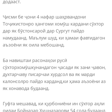
додааст.
Ҷисми бе ҷони 4 нафар шаҳрвандони
Тоҷикистонро ҳангоми хомӯш кардани сӯхтор
дар як бӯстонсарой дар Сургут пайдо
намудаанд. Маълум шуд, ки ҳамаи фавтидагон
аъзоёни як оила мебошанд.
Ба навиштаи расонаҳои русӣ
сӯхторхомӯшкунандагон ҷасади як зани ҷавон,
духтарчаву писарчаи хурдсол ва як марди
калонсолро пайдо карданд,ки ҳама аъзоёни аз
як хонавода будаанд.
Гуфта мешавад, ки қурбониёни ин сӯхтор аҳли
оилаи Бойназар Хушназарови 54 сола будаанд,