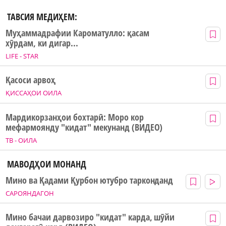
ТАВСИЯ МЕДИҲЕМ:
Муҳаммадрафии Кароматулло: қасам
хӯрдам, ки дигар...
LIFE - STAR
Қасоси арвоҳ
ҚИССАҲОИ ОИЛА
Мардикорзанҳои бохтарӣ: Моро кор
мефармоянду "кидат" мекунанд (ВИДЕО)
ТВ - ОИЛА
МАВОДҲОИ МОНАНД
Мино ва Қадами Қурбон ютубро тарконданд
САРОЯНДАГОН
Мино бачаи дарвозиро "кидат" карда, шӯйи