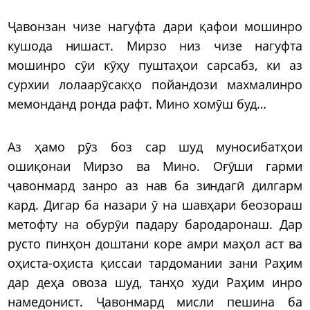
Ҷавонзан чизе нагуфта дари қафои мошинро
кушода нишаст. Мирзо низ чизе нагуфта
мошинро сӯи кӯҳу пуштаҳои сарсабз, ки аз
сурхии лолаарӯсакҳо пойандози махмалинро
мемонданд ронда рафт. Мино хомӯш буд…
Аз ҳамо рӯз боз сар шуд муносибатҳои
ошиқонаи Мирзо ва Мино. Оғӯши гарми
ҷавонмард занро аз нав ба зиндагӣ дилгарм
кард. Дигар ба назари ӯ на шавҳари беозораш
метофту на обурӯи падару бародаронаш. Дар
русто пинҳон доштани коре амри маҳол аст ва
оҳиста-оҳиста қиссаи тардомании зани Раҳим
дар деҳа овоза шуд, танҳо худи Раҳим инро
намедонист. Ҷавонмард мисли пешина ба