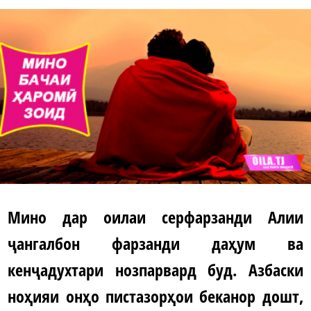
Мино дар оилаи серфарзанди Алии
ҷангалбон фарзанди даҳум ва
кенҷадухтари нозпарвард буд. Азбаски
ноҳияи онҳо пистазорҳои беканор дошт,