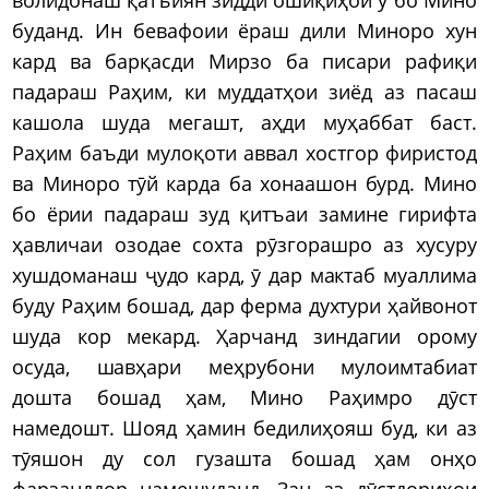
волидонаш қатъиян зидди ошиқиҳои ӯ бо Мино
буданд. Ин бевафоии ёраш дили Миноро хун
кард ва барқасди Мирзо ба писари рафиқи
падараш Раҳим, ки муддатҳои зиёд аз пасаш
кашола шуда мегашт, аҳди муҳаббат баст.
Раҳим баъди мулоқоти аввал хостгор фиристод
ва Миноро тӯй карда ба хонаашон бурд. Мино
бо ёрии падараш зуд қитъаи замине гирифта
ҳавличаи озодае сохта рӯзгорашро аз хусуру
хушдоманаш ҷудо кард, ӯ дар мактаб муаллима
буду Раҳим бошад, дар ферма духтури ҳайвонот
шуда кор мекард. Ҳарчанд зиндагии орому
осуда, шавҳари меҳрубони мулоимтабиат
дошта бошад ҳам, Мино Раҳимро дӯст
намедошт. Шояд ҳамин бедилиҳояш буд, ки аз
тӯяшон ду сол гузашта бошад ҳам онҳо