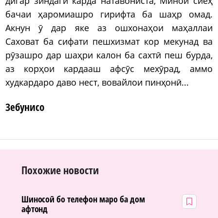
дигар зиндагӣ карда натавониста, Минои сиёҳ
бачаи ҳаромиашро гирифта ба шаҳр омад.
Акнун ӯ дар яке аз ошхонаҳои маҳаллаи
Саховат ба сифати пешхизмат кор мекунад ва
рӯзашро дар шаҳри калон ба сахтӣ пеш бурда,
аз корҳои кардааш афсӯс мехӯрад, аммо
худкардаро даво нест, вовайлои пинҳонӣ...
Зебунисо
Похожие новости
Шиносоӣ бо телефон маро ба дом
афтонд