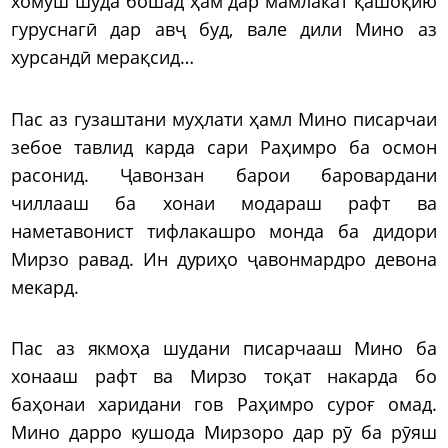
хомӯш шуда бошад ҳам дар мамлакат қашоқию
гуруснагӣ дар авҷ буд, вале дили Мино аз
хурсандӣ мерақсид…
Пас аз гузаштани муҳлати ҳамл Мино писарчаи
зебое тавлид карда сари Раҳимро ба осмон
расонид. Ҷавонзан барои баровардани
чиллааш ба хонаи модараш рафт ва
наметавонист тифлакашро монда ба дидори
Мирзо равад. Ин дуриҳо ҷавонмардро девона
мекард.
Пас аз якмоҳа шудани писарчааш Мино ба
хонааш рафт ва Мирзо тоқат накарда бо
баҳонаи харидани гов Раҳимро суроғ омад.
Мино дарро кушода Мирзоро дар рӯ ба рӯяш