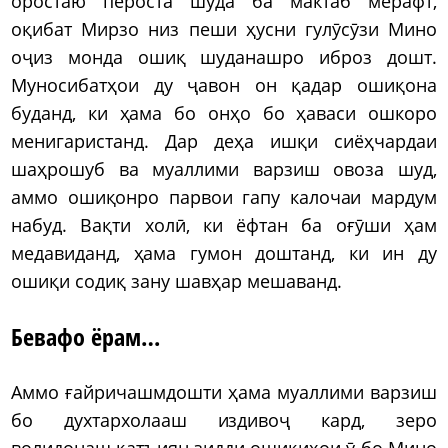
оростаю пероста шуда ба мактаб мерафт,
оқибат Мирзо низ пеши ҳусни гулӯсӯзи Мино
оҷиз монда ошиқ шуданашро иброз дошт.
Муносибатҳои ду ҷавон он қадар ошиқона
буданд, ки ҳама бо онҳо бо ҳаваси ошкоро
менигаристанд. Дар деҳа ишқи сиёҳчардаи
шаҳрошуб ва муаллими варзиш овоза шуд,
аммо ошиқонро парвои гапу калочаи мардум
набуд. Вақти холӣ, ки ёфтан ба оғӯши ҳам
медавиданд, ҳама гумон доштанд, ки ин ду
ошиқи содиқ зану шавҳар мешаванд.
Бевафо ёрам…
Аммо ғайричашмдошти ҳама муаллими варзиш
бо духтархолааш издивоҷ кард, зеро