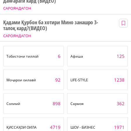
данғарагӣ кард (ВИДЕО)
САРОЯНДАГОН
Қадами Қурбон ба хотири Мино занашро 3-
талоқ кард?(ВИДЕО)
САРОЯНДАГОН
6
125
Тобистони тиллоӣ
Афиша
92
1238
Моҷарои оилавӣ
LIFE-STYLE
898
362
Солимӣ
Сармоя
4719
1971
ҚИССАҲОИ ОИЛА
ШОУ - БИЗНЕС