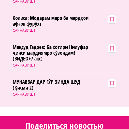
САРНАВИШТ
Холиса: Модарам маро ба мардҳои
афғон фурӯхт
САРНАВИШТ
Мақсуд Гадоев: Ба хотири Нилуфар
ҷинси мардиямро сӯзондам!
(ВИДЕО+7 акс)
САРНАВИШТ
МУНАВВАР ДАР ГӮР ЗИНДА ШУД
(Қисми 2)
САРНАВИШТ
Поделиться новостью