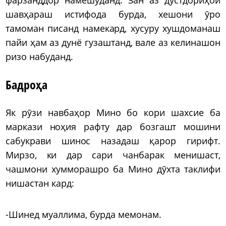
фарзанддор намешуданд. Зан аз дӯстдориҳои
шавҳараш истифода бурда, хешони ӯро
тамоман писанд намекард, хусуру хушдоманаш
пайи ҳам аз дунё гузаштанд, вале аз келинашон
ризо набуданд.
Бадроҳа
Як рӯзи навбаҳор Мино бо кори шахсие ба
маркази ноҳия рафту дар бозгашт мошини
сабукрави шинос назадаш қарор гирифт.
Мирзо, ки дар сари чанбарак менишаст,
чашмони хумморашро ба Мино дӯхта таклифи
нишастан кард:
-Шинед муаллима, бурда мемонам.