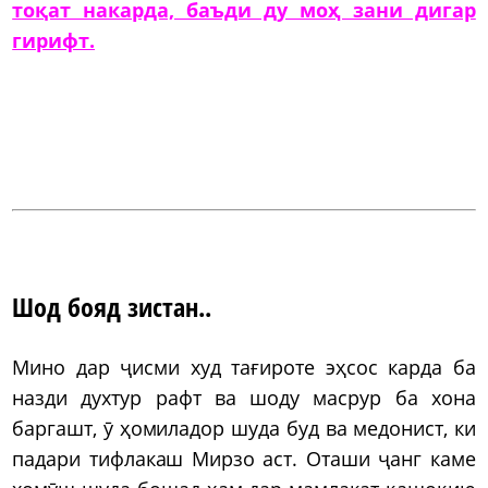
тоқат накарда, баъди ду моҳ зани дигар
гирифт.
Шод бояд зистан..
Мино дар ҷисми худ тағироте эҳсос карда ба
назди духтур рафт ва шоду масрур ба хона
баргашт, ӯ ҳомиладор шуда буд ва медонист, ки
падари тифлакаш Мирзо аст. Оташи ҷанг каме