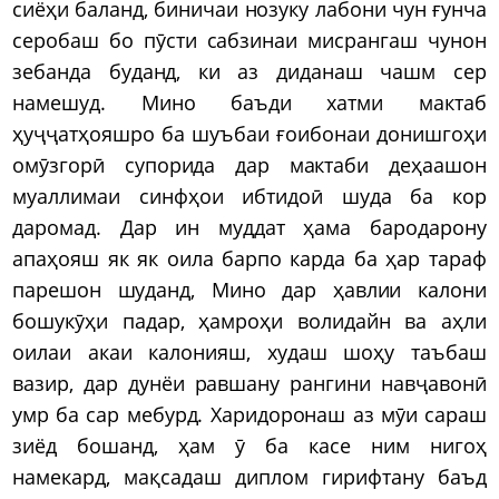
сиёҳи баланд, биничаи нозуку лабони чун ғунча
серобаш бо пӯсти сабзинаи мисрангаш чунон
зебанда буданд, ки аз диданаш чашм сер
намешуд. Мино баъди хатми мактаб
ҳуҷҷатҳояшро ба шуъбаи ғоибонаи донишгоҳи
омӯзгорӣ супорида дар мактаби деҳаашон
муаллимаи синфҳои ибтидоӣ шуда ба кор
даромад. Дар ин муддат ҳама бародарону
апаҳояш як як оила барпо карда ба ҳар тараф
парешон шуданд, Мино дар ҳавлии калони
бошукӯҳи падар, ҳамроҳи волидайн ва аҳли
оилаи акаи калонияш, худаш шоҳу таъбаш
вазир, дар дунёи равшану рангини навҷавонӣ
умр ба сар мебурд. Харидоронаш аз мӯи сараш
зиёд бошанд, ҳам ӯ ба касе ним нигоҳ
намекард, мақсадаш диплом гирифтану баъд