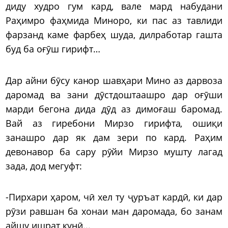
диду худро гум кард, вале мард набудани
Раҳимро фаҳмида Миноро, ки пас аз тавлиди
фарзанд каме фарбеҳ шуда, дилработар гашта
буд ба оғӯш гирифт…
Дар айни бӯсу канор шавҳари Мино аз дарвоза
даромад ва зани дӯстдоштаашро дар оғӯши
марди бегона дида дӯд аз димоғаш баромад.
Вай аз гиребони Мирзо гирифта, ошиқи
занашро дар як дам зери по кард. Раҳим
девонавор ба сару рӯйи Мирзо мушту лагад
зада, дод мегуфт:
-Пирхари ҳаром, чӣ хел ту ҷуръат кардӣ, ки дар
рӯзи равшан ба хонаи ман даромада, бо занам
айшу ишрат кунӣ...