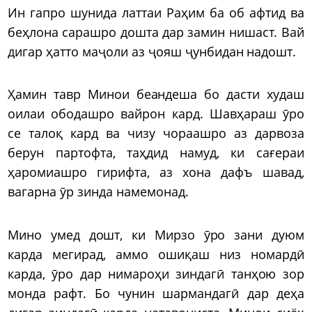
Ин гапро шунида латтаи Раҳим ба об афтид ва
беҳлона сарашро дошта дар замин нишаст. Вай
дигар ҳатто маҷоли аз ҷояш ҷунбидан надошт.
Ҳамин тавр Минои беандеша бо дасти худаш
оилаи ободашро вайрон кард. Шавҳараш ӯро
се талоқ кард ва чизу чораашро аз дарвоза
берун партофта, таҳдид намуд, ки сағераи
ҳаромиашро гирифта, аз хона дафъ шавад,
вагарна ӯр зинда намемонад.
Мино умед дошт, ки Мирзо ӯро зани дуюм
карда мегирад, аммо ошиқаш низ номардӣ
карда, ӯро дар нимароҳи зиндагӣ танҳою зор
монда рафт. Бо чунин шармандагӣ дар деҳа