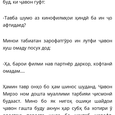
буд, ки ҷавон гуфт:
-Тавба шумо аз кинофилмҳои ҳиндӣ ба ин ҷо
афтидаед?
Минои табиатан зарофатгӯро ин лутфи ҷавон
хуш омаду посух дод:
-Ҳа, барои филми нав партнёр даркор, кофтанӣ
омадам….
Ҳамин тавр онҳо бо ҳам шинос шуданд. Ҷавон
Мирзо ном дошта муаллими тарбияи ҷисмонӣ
будааст. Мино бо як нигоҳ ошиқи шайдои
ҷавон гашта буду акнун ҳар субҳ ба хотири ӯ