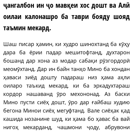
ҷангалбон ин ҷо мавқеи хос дошт ва Алӣ
оилаи калонашро ба таври бояду шояд
таъмин мекард.
Шаш писар ҳамин, ки худро шинохтанд ба кӯҳу
дара ба ёрии падар мешитофтанд, духтарон
бошанд дар хона аз модар сабақи рӯзгордорӣ
меомӯхтанд. Дар ин байн танҳо Мино ба хондан
ҳаваси зиёд дошту падараш низ ҳама аҳли
оиларо таъкид мекард, ки ба эркадухтараш
кордор нашаванд ӯро мехононад. Аз баски
Мино пусти сиёҳ дошт, ӯро дар ғайбаш худию
бегона Минои сиёҳ мегуфтанд. Вале сиёҳак қад
кашида нозанине шуд, ки ҳама бо ҳавас ба вай
нигоҳ мекарданд, чашмони ҷоду, абрувони