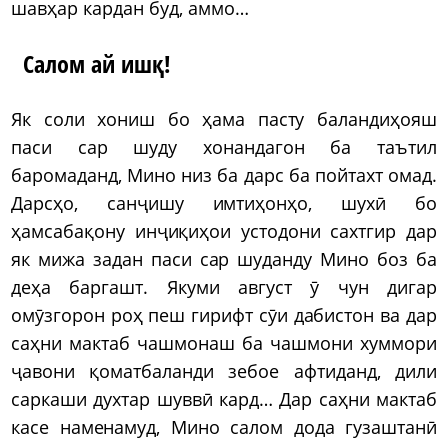
шавҳар кардан буд, аммо…
Салом ай ишқ!
Як соли хониш бо ҳама пасту баландиҳояш
паси сар шуду хонандагон ба таътил
баромаданд, Мино низ ба дарс ба пойтахт омад.
Дарсҳо, санҷишу имтиҳонҳо, шухӣ бо
ҳамсабақону инҷиқиҳои устодони сахтгир дар
як мижа задан паси сар шуданду Мино боз ба
деҳа баргашт. Якуми август ӯ чун дигар
омӯзгорон роҳ пеш гирифт сӯи дабистон ва дар
саҳни мактаб чашмонаш ба чашмони хуммори
ҷавони қоматбаланди зебое афтиданд, дили
саркаши духтар шуввӣ кард… Дар саҳни мактаб
касе наменамуд, Мино салом дода гузаштанӣ