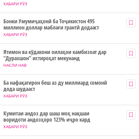
ХАБАРИ РӮЗ
Бонки Умумиҷаҳонӣ ба Тоҷикистон 495
миллион доллар маблағи грантӣ додааст
ХАБАРИ РӮЗ
Ятимон ва кӯдакони оилаҳои камбизоат дар
“Дурахшон” истироҳат мекунанд
НАСЛИ НАВ
Ба нафақагирон беш аз ду миллиард сомонӣ
дода шудааст
ХАБАРИ РӮЗ
Кумитаи андоз дар шаш моҳ нақшаи
воридоти андозҳоро 123% иҷро кард
ХАБАРИ РӮЗ