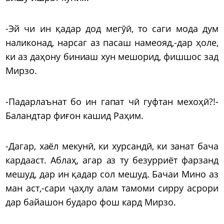
-Эй чи ин қадар дод мегӯӣ, то саги мода дум
наликонад, нарсаг аз пасаш намеояд,-дар ҳоле,
ки аз даҳону биниаш хун мешорид, фишшос зад
Мирзо.
-Падарлаънат бо ин гапат чӣ гуфтан мехоҳӣ?!-
Баландтар фиғон кашид Раҳим.
-Дагар, хаёл мекунӣ, ки хурсандӣ, ки занат бача
кардааст. Аблаҳ, агар аз ту безурриёт фарзанд
мешуд, дар ин қадар сол мешуд. Бачаи Мино аз
ман аст,-сари ҷаҳлу алам тамоми сирру асрори
дар байашон бударо фош кард Мирзо.