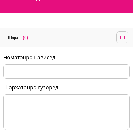
Шарҳ
(0)
номатонро нависед
шарҳатонро гузоред