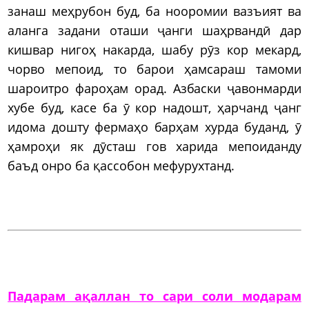
занаш меҳрубон буд, ба нооромии вазъият ва
аланга задани оташи ҷанги шаҳрвандӣ дар
кишвар нигоҳ накарда, шабу рӯз кор мекард,
чорво мепоид, то барои ҳамсараш тамоми
шароитро фароҳам орад. Азбаски ҷавонмарди
хубе буд, касе ба ӯ кор надошт, ҳарчанд ҷанг
идома дошту фермаҳо барҳам хурда буданд, ӯ
ҳамроҳи як дӯсташ гов харида мепоиданду
баъд онро ба қассобон мефурухтанд.
Падарам ақаллан то сари соли модарам