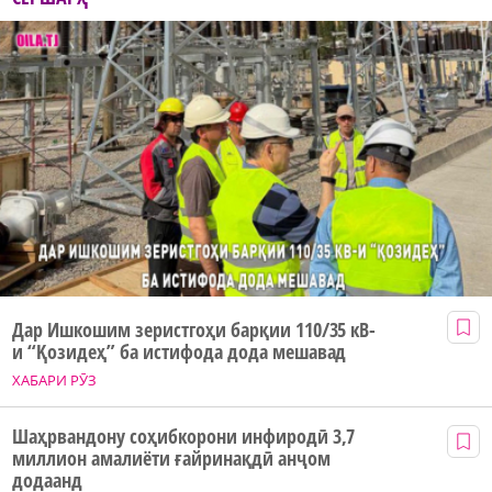
Дар Ишкошим зеристгоҳи барқии 110/35 кВ-
и “Қозидеҳ” ба истифода дода мешавад
ХАБАРИ РӮЗ
Шаҳрвандону соҳибкорони инфиродӣ 3,7
миллион амалиёти ғайринақдӣ анҷом
додаанд