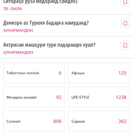
Ситораҳо рӯза медоранд?(Видео)
ТВ - ОИЛА
Денизро аз Туркия бадарға намуданд?
ҲУНАРМАНДОН
Актрисаи машҳури турк падарашро кушт?
ҲУНАРМАНДОН
6
125
Тобистони тиллоӣ
Афиша
92
1238
Моҷарои оилавӣ
LIFE-STYLE
898
362
Солимӣ
Сармоя