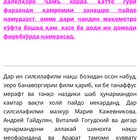
далелҳоро ҷамъ карда, ҳатто гӯри
фарзанди ҳамромии занашро пайдо
намудааст, аммо дари чандин мақомотро
кӯфта бошад ҳам, касе ба доди ин домоди
фиребхӯрда намерасад.
Дар ин силсилафилм нақш бозидан осон набуд,
зеро банаворгирии филм қариб, ки бе танаффус
мерафт ва танҳо наздики шаб ҳунармандон
камтар вақти холӣ пайдо мекарданд. Дар
силсилафилми мазкур Мария Кажевникова,
Андрей Гайдулян, Виталий Гогудский ва дигар
ҳунармандони аллакай шинохта нақш
меофариданд ва Арарат тамоми қуввату