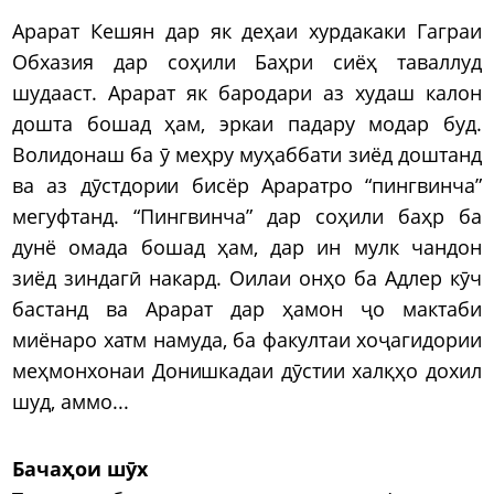
Арарат Кешян дар як деҳаи хурдакаки Гаграи
Обхазия дар соҳили Баҳри сиёҳ таваллуд
шудааст. Арарат як бародари аз худаш калон
дошта бошад ҳам, эркаи падару модар буд.
Волидонаш ба ӯ меҳру муҳаббати зиёд доштанд
ва аз дӯстдории бисёр Араратро “пингвинча”
мегуфтанд. “Пингвинча” дар соҳили баҳр ба
дунё омада бошад ҳам, дар ин мулк чандон
зиёд зиндагӣ накард. Оилаи онҳо ба Адлер кӯч
бастанд ва Арарат дар ҳамон ҷо мактаби
миёнаро хатм намуда, ба факултаи хоҷагидории
меҳмонхонаи Донишкадаи дӯстии халқҳо дохил
шуд, аммо...
Бачаҳои шӯх