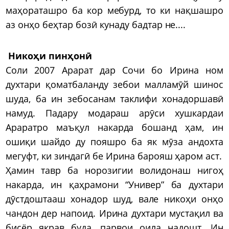
маҳораташро ба кор мебурд, то ки нақшашро
аз онҳо беҳтар бозӣ кунаду бадтар не....
Никоҳи пинҳонӣ
Соли 2007 Арарат дар Сочи бо Ирина ном
духтари қоматбаланду зебои малламӯй шинос
шуда, ба ин зебосанам таклифи хонадоршавӣ
намуд. Падару модараш арӯси хушкардаи
Араратро маъқул накарда бошанд ҳам, ин
ошиқи шайдо ду пояшро ба як мӯза андохта
мегуфт, ки зиндагӣ бе Ирина барояш ҳаром аст.
Ҳамин тавр ба норозигии волидонаш нигоҳ
накарда, ин қаҳрамони “Универ” ба духтари
дӯстдоштааш хонадор шуд, вале никоҳи онҳо
чандон дер напоид. Ирина духтари мустақил ва
бисёр якрав буда, парвои оила надошт. Ин