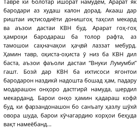
Тавре ки болотар ишорат намудем, Арарат як
бародари аз худаш калон дорад. Акааш дар
риштаи иқтисодиёти донишгоҳ таҳсил мекард
ва аъзои дастаи КВН буд. Арарат гоҳ-гоҳ
ҳамроҳи бародараш ба толор рафта, аз
тамошои саҳначаҳои ҳаҷвӣ лаззат мебурд.
Ҳамин тавр, оҳиста-оҳиста ӯ низ ба КВН дил
баста, аъзои фаъоли дастаи “Внуки Лумумби”
гашт. Бозӣ дар КВН ба ихтисоси ягонтои
бародарон наздикӣ надошта бошад ҳам, падару
модарашон онҳоро дастгирӣ намуда, шердил
мекарданд. Барои онҳо ҳамин қадараш кофӣ
буд, ки фарзандонашон бо санъату ҳазлу шӯхӣ
овора шуда, барои кӯчагардию корҳои беҳуда
вақт намеёбанд...