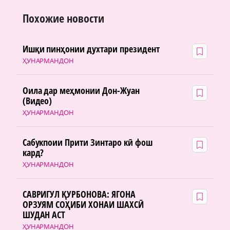
Похожие новости
Ишқи пинҳонии духтари президент
ҲУНАРМАНДОН
Оила дар меҳмонии Дон-Жуан
(Видео)
ҲУНАРМАНДОН
Сабукпоии Прити Зинтаро кӣ фош
кард?
ҲУНАРМАНДОН
САВРИГУЛ ҚУРБОНОВА: ЯГОНА
ОРЗУЯМ СОҲИБИ ХОНАИ ШАХСӢ
ШУДАН АСТ
ҲУНАРМАНДОН