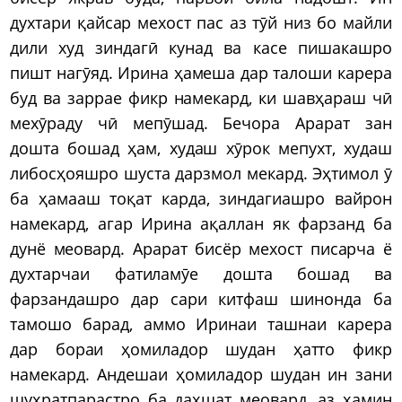
духтари қайсар мехост пас аз тӯй низ бо майли
дили худ зиндагӣ кунад ва касе пишакашро
пишт нагӯяд. Ирина ҳамеша дар талоши карера
буд ва заррае фикр намекард, ки шавҳараш чӣ
мехӯраду чӣ мепӯшад. Бечора Арарат зан
дошта бошад ҳам, худаш хӯрок мепухт, худаш
либосҳояшро шуста дарзмол мекард. Эҳтимол ӯ
ба ҳамааш тоқат карда, зиндагиашро вайрон
намекард, агар Ирина ақаллан як фарзанд ба
дунё меовард. Арарат бисёр мехост писарча ё
духтарчаи фатиламӯе дошта бошад ва
фарзандашро дар сари китфаш шинонда ба
тамошо барад, аммо Иринаи ташнаи карера
дар бораи ҳомиладор шудан ҳатто фикр
намекард. Андешаи ҳомиладор шудан ин зани
шуҳратпарастро ба даҳшат меовард, аз ҳамин