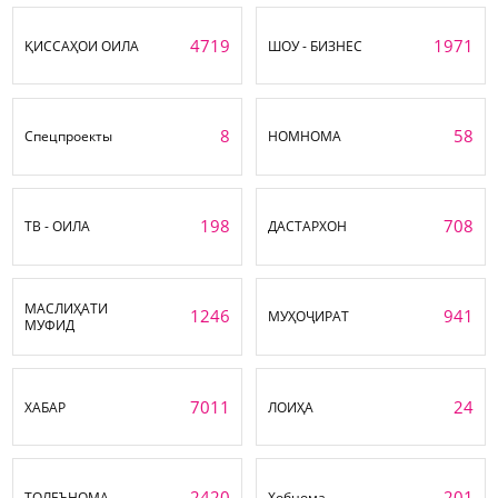
4719
1971
ҚИССАҲОИ ОИЛА
ШОУ - БИЗНЕС
8
58
Спецпроекты
НОМНОМА
198
708
ТВ - ОИЛА
ДАСТАРХОН
МАСЛИҲАТИ
1246
941
МУҲОҶИРАТ
МУФИД
7011
24
ХАБАР
ЛОИҲА
2420
201
ТОЛЕЪНОМА
Хобнома