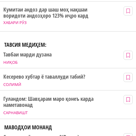
Кумитаи андоз дар шаш моҳ нақшаи
воридоти андозҳоро 123% иҷро кард
ХАБАРИ РӮЗ
ТАВСИЯ МЕДИҲЕМ:
Тавбаи марди дузана
НИҚОБ
Кесерево хубтар ё таваллуди табиӣ?
СОЛИМӢ
Гуландом: Шавҳарам маро қонеъ карда
наметавонад
САРНАВИШТ
МАВОДҲОИ МОНАНД