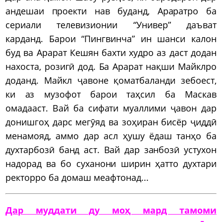
андешаи проекти нав буданд, Араратро ба
сериали телевизионии “Универ” даъват
карданд. Барои “Пингвинча” ин шанси калон
буд ва Арарат Кешян бахти худро аз даст додан
нахоста, розигӣ дод. Ба Арарат нақши Майклро
доданд. Майкл ҷавоне қоматбаланди зебоест,
ки аз музофот барои таҳсил ба Маскав
омадааст. Вай ба сифати муаллими ҷавон дар
донишгоҳ дарс мегӯяд ва зоҳиран бисёр ҷиддӣ
менамояд, аммо дар асл ҳушу ёдаш танҳо ба
духтарбозӣ банд аст. Вай дар занбозӣ устухон
надорад ва бо суханони ширин ҳатто духтари
ректорро ба домаш меафтонад...
Дар муддати ду моҳ мард тамоми