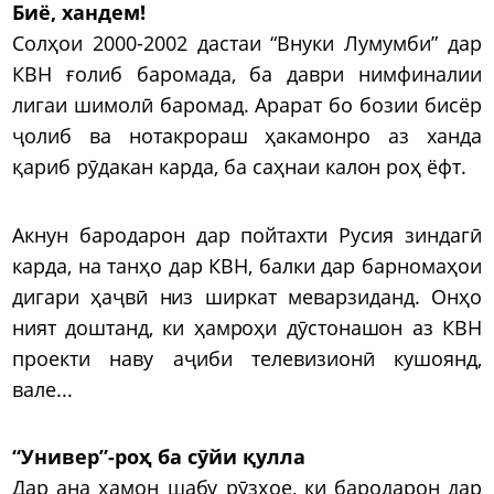
Биё, хандем!
Солҳои 2000-2002 дастаи “Внуки Лумумби” дар
КВН ғолиб баромада, ба даври нимфиналии
лигаи шимолӣ баромад. Арарат бо бозии бисёр
ҷолиб ва нотакрораш ҳакамонро аз ханда
қариб рӯдакан карда, ба саҳнаи калон роҳ ёфт.
Акнун бародарон дар пойтахти Русия зиндагӣ
карда, на танҳо дар КВН, балки дар барномаҳои
дигари ҳаҷвӣ низ ширкат меварзиданд. Онҳо
ният доштанд, ки ҳамроҳи дӯстонашон аз КВН
проекти наву аҷиби телевизионӣ кушоянд,
вале...
“Универ”-роҳ ба сӯйи қулла
Дар ана ҳамон шабу рӯзҳое, ки бародарон дар