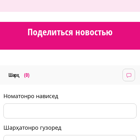
Поделиться новостью
Шарҳ
(0)
номатонро нависед
шарҳатонро гузоред