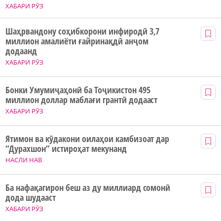
ХАБАРИ РӮЗ
Шаҳрвандону соҳибкорони инфиродӣ 3,7
миллион амалиёти ғайринақдӣ анҷом
додаанд
ХАБАРИ РӮЗ
Бонки Умумиҷаҳонӣ ба Тоҷикистон 495
миллион доллар маблағи грантӣ додааст
ХАБАРИ РӮЗ
Ятимон ва кӯдакони оилаҳои камбизоат дар
“Дурахшон” истироҳат мекунанд
НАСЛИ НАВ
Ба нафақагирон беш аз ду миллиард сомонӣ
дода шудааст
ХАБАРИ РӮЗ