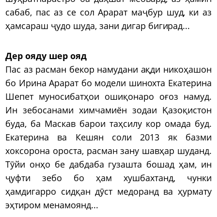
сабаб, пас аз се сол Арарат маҷбур шуд, ки аз
ҳамсараш ҷудо шуда, зани дигар бигирад...
Дер ояду шер ояд
Пас аз расман бекор намудани ақди никоҳашон
бо Ирина Арарат бо модели шинохта Екатерина
Шепет муносибатҳои ошиқонаро оғоз намуд.
Ин зебосанами химчамиён зодаи Қазоқистон
буда, ба Маскав барои таҳсилу кор омада буд.
Екатерина ва Кешян соли 2013 як базми
хоксорона ороста, расман зану шавҳар шуданд.
Тӯйи онҳо бе дабдаба гузашта бошад ҳам, ин
ҷуфти зебо бо ҳам хушбахтанд, чунки
ҳамдигарро сидқан дӯст медоранд ва ҳурмату
эҳтиром менамоянд...