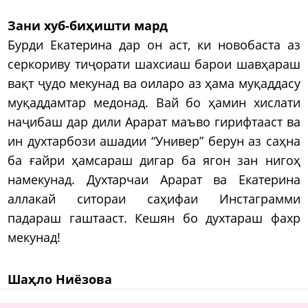
Зани хуб-биҳишти мард
Бурди Екатерина дар он аст, ки новобаста аз
серкориву тиҷорати шахсиаш барои шавҳараш
вақт ҷудо мекунад ва оиларо аз ҳама муқаддасу
муқаддамтар медонад. Вай бо ҳамин хислати
наҷибаш дар дили Арарат маъво гирифтааст ва
ин духтарбози ашадии “Универ” берун аз саҳна
ба ғайри ҳамсараш дигар ба ягон зан нигоҳ
намекунад. Духтарчаи Арарат ва Екатерина
аллакай ситораи саҳифаи Инстаграмми
падараш гаштааст. Кешян бо духтараш фахр
мекунад!
Шаҳло Ниёзова