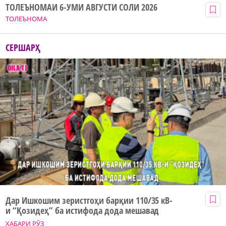
ТОЛЕЪНОМАИ 6-УМИ АВГУСТИ СОЛИ 2026
ТОЛЕЪНОМА
СЕРШАРҲ
Дар Ишкошим зеристгоҳи барқии 110/35 кВ-
и “Қозидеҳ” ба истифода дода мешавад
ХАБАРИ РӮЗ