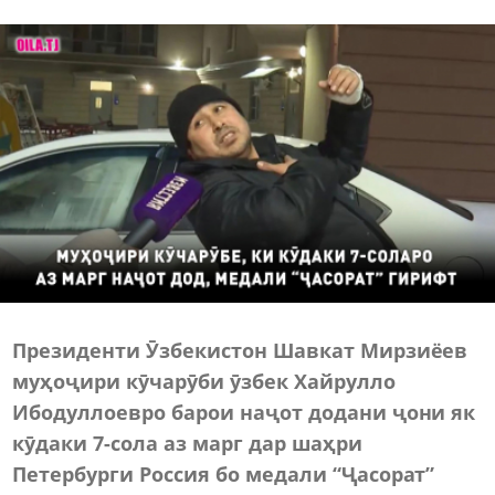
Президенти Ӯзбекистон Шавкат Мирзиёев
муҳоҷири кӯчарӯби ӯзбек Хайрулло
Ибодуллоевро барои наҷот додани ҷони як
кӯдаки 7-сола аз марг дар шаҳри
Петербурги Россия бо медали “Ҷасорат”