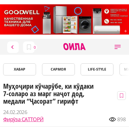
ХАБАР
САРМОЯ
LIFE-STYLE
М
Муҳоҷири кӯчарӯбе, ки кӯдаки
7-соларо аз марг наҷот дод,
медали “Ҷасорат” гирифт
24.02.2026
Фирӯза САТТОРӢ
898