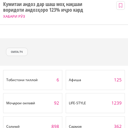
Кумитаи андоз дар шаш моҳ нақшаи
воридоти андозҳоро 123% иҷро кард
ХАБАРИ РӮЗ
ОИЛА.ТЧ
6
125
Тобистони тиллоӣ
Афиша
92
1239
Моҷарои оилавӣ
LIFE-STYLE
898
362
Солимӣ
Сармоя