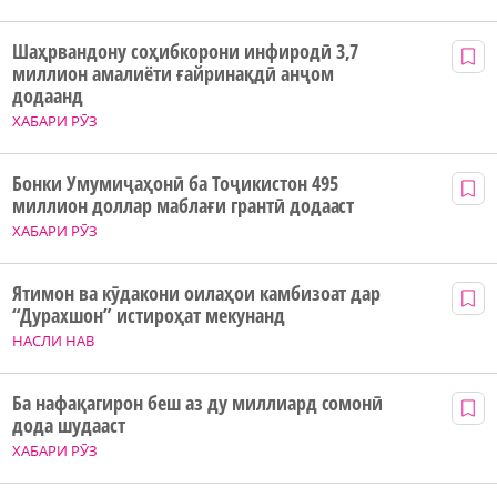
Шаҳрвандону соҳибкорони инфиродӣ 3,7
миллион амалиёти ғайринақдӣ анҷом
додаанд
ХАБАРИ РӮЗ
Бонки Умумиҷаҳонӣ ба Тоҷикистон 495
миллион доллар маблағи грантӣ додааст
ХАБАРИ РӮЗ
Ятимон ва кӯдакони оилаҳои камбизоат дар
“Дурахшон” истироҳат мекунанд
НАСЛИ НАВ
Ба нафақагирон беш аз ду миллиард сомонӣ
дода шудааст
ХАБАРИ РӮЗ