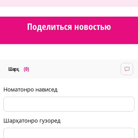
Поделиться новостью
Шарҳ
(0)
номатонро нависед
шарҳатонро гузоред