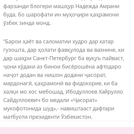
фарзанди блогери машҳур Надежда Амрани
буда, бо шарофати ин муҳоҷири қаҳрамони
ӯзбек зинда монд.
“Барои ҳаёт ва саломатии худро дар хатар
гузошта, дар ҳолати фавқулода ва вазнине, ки
дар шаҳри Санкт-Петербург ба вуқуъ пайваст,
ҷони кӯдаки аз бинои бисёрошёна афтодаро
наҷот додан ва нишон додани ҷасорат,
мардонагӣ, қаҳрамонӣ ва фидокорие, ки ба
халқи мо хос мебошад, Ибодуллоев Хайрулло
Сайдуллоевич бо медали «Ҷасорат»
мукофотонида шуд»,- навиштааст дафтари
матбуоти президенти Ӯзбекистон.