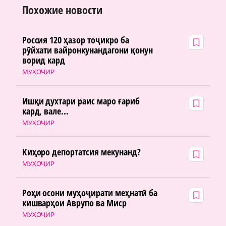
Похожие новости
Россия 120 ҳазор тоҷикро ба
рӯйхати вайронкунандагони қонун
ворид кард
МУҲОҶИР
Ишқи духтари раис маро ғариб
кард, вале...
МУҲОҶИР
Киҳоро депортатсия мекунанд?
МУҲОҶИР
Роҳи осони муҳоҷирати меҳнатӣ ба
кишварҳои Аврупо ва Миср
МУҲОҶИР