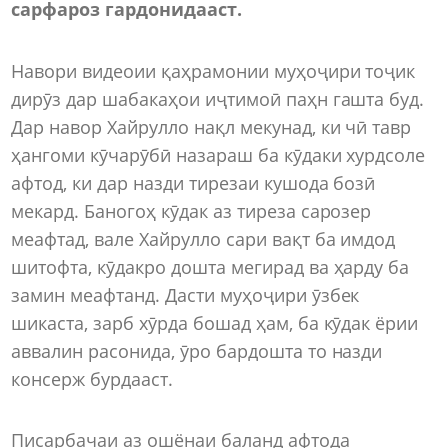
сарфароз гардонидааст.
Навори видеоии қаҳрамонии муҳоҷири тоҷик
дирӯз дар шабакаҳои иҷтимоӣ паҳн гашта буд.
Дар навор Хайрулло нақл мекунад, ки чӣ тавр
ҳангоми кӯчарӯбӣ назараш ба кӯдаки хурдсоле
афтод, ки дар назди тирезаи кушода бозӣ
мекард. Баногоҳ кӯдак аз тиреза сарозер
меафтад, вале Хайрулло сари вақт ба имдод
шитофта, кӯдакро дошта мегирад ва ҳарду ба
замин меафтанд. Дасти муҳоҷири ӯзбек
шикаста, зарб хӯрда бошад ҳам, ба кӯдак ёрии
аввалин расонида, ӯро бардошта то назди
консерж бурдааст.
Писарбачаи аз ошёнаи баланд афтода