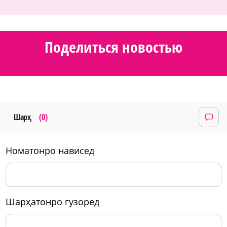
Поделиться новостью
Шарҳ
(0)
номатонро нависед
шарҳатонро гузоред