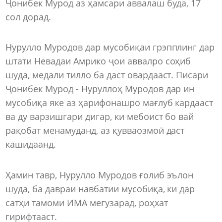
Ҷонибек Мурод аз ҳамсари аввалаш буда, 17
сол дорад.
Нурулло Муродов дар мусобиқаи грэпплинг дар
штати Невадаи Амрико ҷои аввалро соҳиб
шуда, медали тилло ба даст овардааст. Писари
Ҷонибек Мурод - Нуруллоҳ Муродов дар ин
мусобиқа яке аз ҳарифонашро мағлуб кардааст
ва ду варзишгари дигар, ки мебоист бо вай
рақобат менамуданд, аз қувваозмоӣ даст
кашидаанд.
Ҳамин тавр, Нурулло Муродов ғолиб эълон
шуда, ба давраи навбатии мусобиқа, ки дар
сатҳи тамоми ИМА мегузарад, роҳхат
гирифтааст.