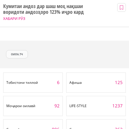
Кумитаи андоз дар шаш моҳ нақшаи
воридоти андозҳоро 123% иҷро кард
ХАБАРИ РӮЗ
ОИЛА.ТЧ
6
125
Тобистони тиллоӣ
Афиша
92
1237
Моҷарои оилавӣ
LIFE-STYLE