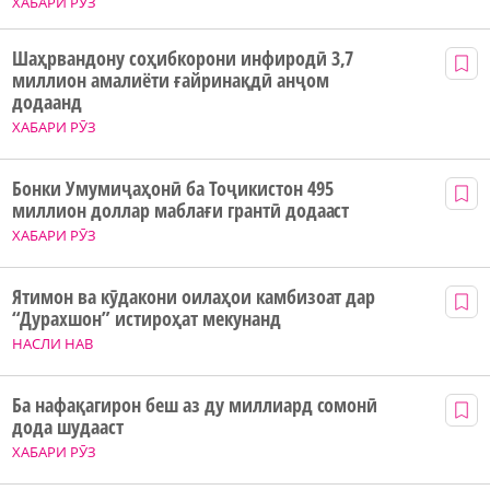
ХАБАРИ РӮЗ
Шаҳрвандону соҳибкорони инфиродӣ 3,7
миллион амалиёти ғайринақдӣ анҷом
додаанд
ХАБАРИ РӮЗ
Бонки Умумиҷаҳонӣ ба Тоҷикистон 495
миллион доллар маблағи грантӣ додааст
ХАБАРИ РӮЗ
Ятимон ва кӯдакони оилаҳои камбизоат дар
“Дурахшон” истироҳат мекунанд
НАСЛИ НАВ
Ба нафақагирон беш аз ду миллиард сомонӣ
дода шудааст
ХАБАРИ РӮЗ