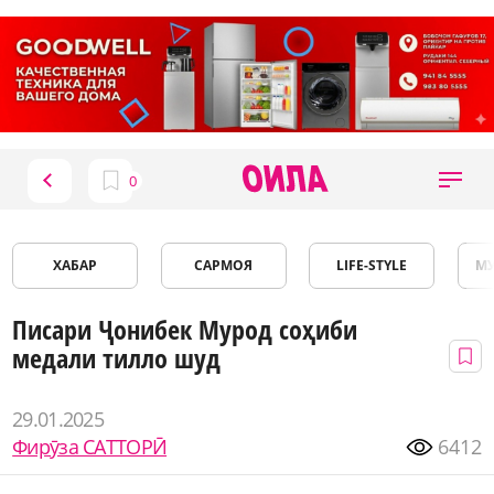
ХАБАР
САРМОЯ
LIFE-STYLE
М
Писари Ҷонибек Мурод соҳиби
медали тилло шуд
29.01.2025
Фирӯза САТТОРӢ
6412