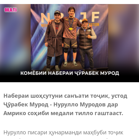
Набераи шоҳсутуни санъати тоҷик, устод
Ҷӯрабек Мурод - Нурулло Муродов дар
Амрико соҳиби медали тилло гаштааст.
Нурулло писари ҳунарманди маҳбуби тоҷик