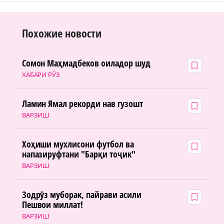
Похожие новости
Сомон Маҳмадбеков оиладор шуд
ХАБАРИ РӮЗ
Ламин Ямал рекорди нав гузошт
ВАРЗИШ
Хоҳиши мухлисони футбол ва
напазируфтани "Барқи тоҷик"
ВАРЗИШ
Зодрӯз муборак, пайрави асили
Пешвои миллат!
ВАРЗИШ