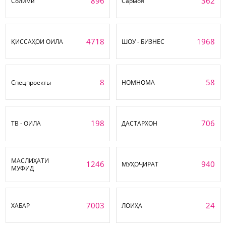
896
362
Солимӣ
Сармоя
4718
1968
ҚИССАҲОИ ОИЛА
ШОУ - БИЗНЕС
8
58
Спецпроекты
НОМНОМА
198
706
ТВ - ОИЛА
ДАСТАРХОН
МАСЛИҲАТИ
1246
940
МУҲОҶИРАТ
МУФИД
7003
24
ХАБАР
ЛОИҲА