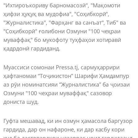
"Ихтироъкориву барномасозӣ", "Мақомоти
ҳифзи ҳуқуқ ва мудофиа", "Соҳибкорӣ",
"Журналистика", "Фарҳанг ва санъат", Тиб" ва
"Соҳибкорӣ" ғолибони Озмуни "100 чеҳраи
муваффақ" бо мукофоту туҳфаҳои хотиравӣ
қадрдонӣ гардиданд.
Муассиси сомонаи Pressa.tj, сармуҳаррири
ҳафтаномаи “Тоҷикистон” Шарифи Ҳамдампур
аз рӯи номинатсияи “Журналистика” ба ҷоизаи
Озмуни "100 чеҳраи муваффақ" сазовор
дониста шуд.
Гуфта мешавад, ки ин озмун ҳамасола баргузор
гардида, дар он нафароне, ки дар касбу кори
худ ба дастовардҳои назаррас ноил гардидаанд,