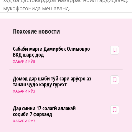
мукофотонида мешаванд.
Похожие новости
Сабаби марги Дамирбек Олимовро
ВКД шарҳ дод
ХАБАРИ РӮЗ
Домод дар шаби тӯй сари арӯсро аз
танаш ҷудо карду гурехт
ХАБАРИ РӮЗ
Дар синни 17 солагӣ аллакай
соҳиби 7 фарзанд
ХАБАРИ РӮЗ