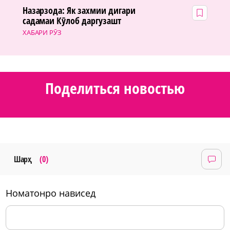
Назарзода: Як захмии дигари
садамаи Кӯлоб даргузашт
ХАБАРИ РӮЗ
Поделиться новостью
Шарҳ
(0)
номатонро нависед