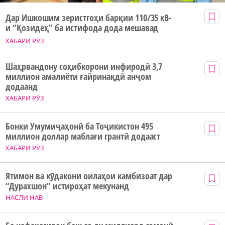
Дар Ишкошим зеристгоҳи барқии 110/35 кВ-
и “Қозидеҳ” ба истифода дода мешавад
ХАБАРИ РӮЗ
Шаҳрвандону соҳибкорони инфиродӣ 3,7
миллион амалиёти ғайринақдӣ анҷом
додаанд
ХАБАРИ РӮЗ
Бонки Умумиҷаҳонӣ ба Тоҷикистон 495
миллион доллар маблағи грантӣ додааст
ХАБАРИ РӮЗ
Ятимон ва кӯдакони оилаҳои камбизоат дар
“Дурахшон” истироҳат мекунанд
НАСЛИ НАВ