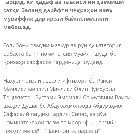
гардид, ки ҳадаф аз таъсиси ин ҳамоиши
сатҳи баланд дарёфти чеҳраҳои наву
муваффақ дар арсаи байналмилалӣ
мебошад.
Ғолибони озмуни мазкур аз рӯи ду категория
вобаста ба 11 номинатсия муайян шуда, бо
ҷоизаҳо сарфароз гардонида шуданд.
Нахуст ҷоизаи аввали ифтихорӣ ба Раиси
Маҷлиси миллии Маҷлиси Олии Ҷумҳурии
Тоҷикистон Рустами Эмомалӣ ба муовини Раиси
шаҳри Душанбе Абдураҳмонзода Абдураҳмон
Сафаралӣ тақдим гардид. Сипас, аз рӯи
номинатсияҳои "Илм ва маориф", "Тарғиби
ғояҳои миллӣ", "Ҷавонон ва варзиш",