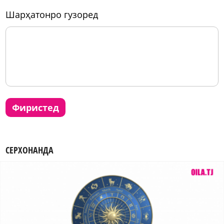
шарҳатонро гузоред
фиристед
СЕРХОНАНДА