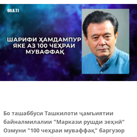
Бо ташаббуси Ташкилоти ҷамъиятии
байналмилалии "Маркази рушди зеҳнӣ"
Озмуни "100 чеҳраи муваффақ" баргузор