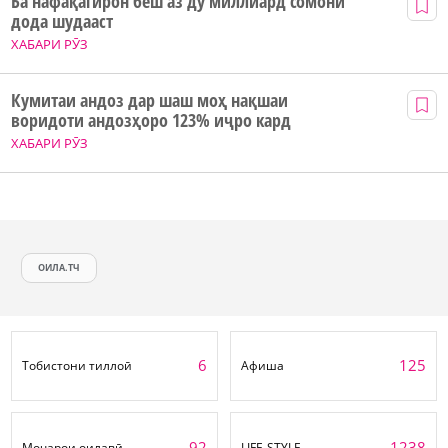
Ба нафақагирон беш аз ду миллиард сомонӣ
дода шудааст
ХАБАРИ РӮЗ
Кумитаи андоз дар шаш моҳ нақшаи
воридоти андозҳоро 123% иҷро кард
ХАБАРИ РӮЗ
ОИЛА.ТЧ
6
125
Тобистони тиллоӣ
Афиша
92
1238
Моҷарои оилавӣ
LIFE-STYLE