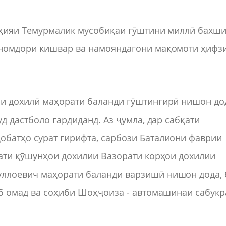
ноҳияи Темурмалик мусобиқаи гӯштини миллӣ бахш
 номдори кишвар ва намояндагони мақомоти ҳифз
и дохилӣ маҳорати баланди гӯштингирӣ нишон до
д дастболо гардиданд. Аз ҷумла, дар сабқати
батҳо сурат гирифта, сарбози Баталиони фаврии
сати қӯшунҳои дохилии Вазорати корҳои дохилии
ллоевич маҳорати баланди варзишӣ нишон дода, 
иб омад ва соҳиби Шоҳҷоиза - автомашинаи сабукр