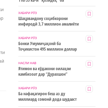
110/35 кВ-и “Қозидеҳ” ба
истифода дода мешавад
ки
ХАБАРИ РӮЗ
ар
Шаҳрвандону соҳибкорони
инфиродӣ 3,7 миллион амалиёти
ғайринақдӣ анҷом додаанд
ХАБАРИ РӮЗ
Бонки Умумиҷаҳонӣ ба
Тоҷикистон 495 миллион доллар
ати
маблағи грантӣ додааст
зӣ
НАСЛИ НАВ
Ятимон ва кӯдакони оилаҳои
камбизоат дар “Дурахшон”
истироҳат мекунанд
ХАБАРИ РӮЗ
Ба нафақагирон беш аз ду
миллиард сомонӣ дода шудааст