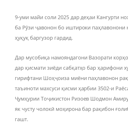
9-уми майи соли 2025 дар деҳаи Кангурти 
ба Рӯзи ҷавонон бо иштироки паҳлавонони
ҳуқуқ баргузор гардид.
Дар мусобиқа намояндагони Вазорати корҳо
дар қисмати зиёди сабқатҳо бар ҳарифони ху
гирифтани Шоҳҷоиза миёни паҳлавонон рақо
таъиноти махсуси қисми ҳарбии 3502-и Раё
Ҷумҳурии Тоҷикистон Ризоев Шодмон Амиру
як чусту чолокӣ моҳирона бар рақибон ғол
гашт.