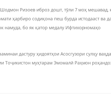
ӣ Шодмон Ризоев иброз дошт, тӯли 7 моҳ мешавад, 
змати ҳарбиро содиқона пеш бурда истодааст ва д
к намуда, бо як қатор медалу Ифтихорномаҳо
заминаи дастуру ҳидоятҳои Асосгузори сулҳу ваҳд
ии Тоҷикистон муҳтарам Эмомалӣ Раҳмон роҳандо