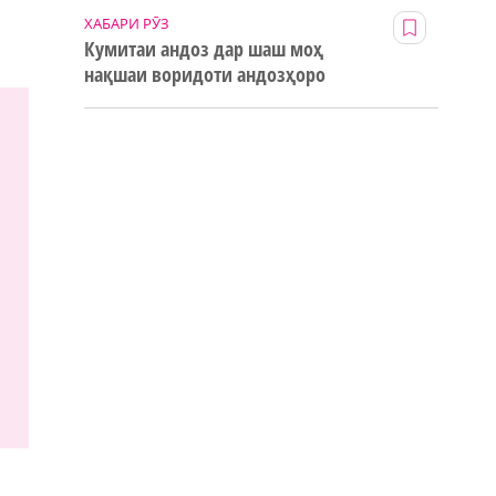
ХАБАРИ РӮЗ
Кумитаи андоз дар шаш моҳ
нақшаи воридоти андозҳоро
123% иҷро кард