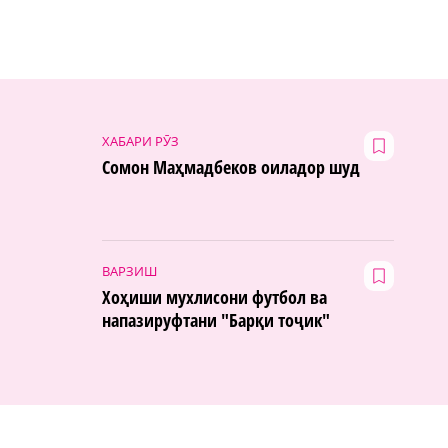
ХАБАРИ РӮЗ
Сомон Маҳмадбеков оиладор шуд
ВАРЗИШ
Хоҳиши мухлисони футбол ва
напазируфтани "Барқи тоҷик"