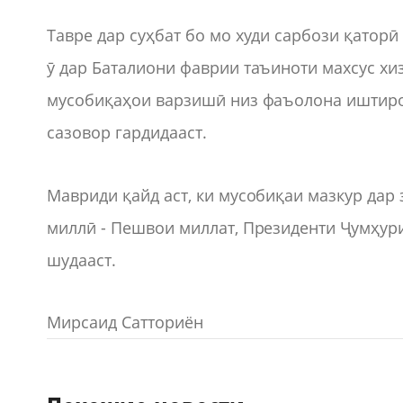
Тавре дар суҳбат бо мо худи сарбози қатор
ӯ дар Баталиони фаврии таъиноти махсус хи
мусобиқаҳои варзишӣ низ фаъолона иштиро
сазовор гардидааст.
Мавриди қайд аст, ки мусобиқаи мазкур дар 
миллӣ - Пешвои миллат, Президенти Ҷумҳур
шудааст.
Мирсаид Сатториён