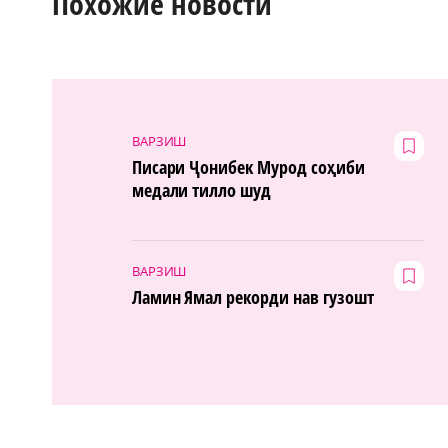
Похожие новости
ВАРЗИШ
Писари Ҷонибек Мурод соҳиби
медали тилло шуд
ВАРЗИШ
Ламин Ямал рекорди нав гузошт