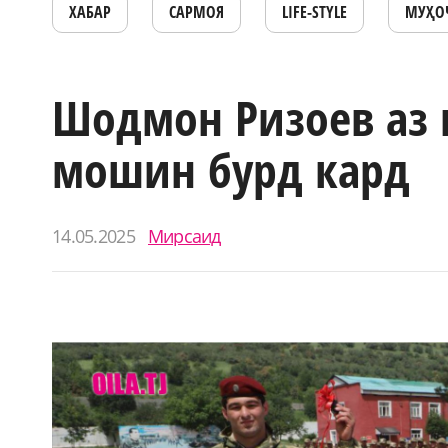
ХАБАР
САРМОЯ
LIFE-STYLE
МУҲО
Шодмон Ризоев аз 
мошин бурд кард
14.05.2025
Мирсаид