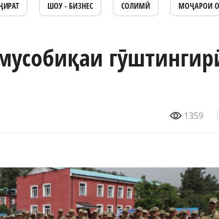
ҶИРАТ
ШОУ - БИЗНЕС
СОЛИМӢ
МОҶАРОИ 
мусобиқаи гӯштингир
1359