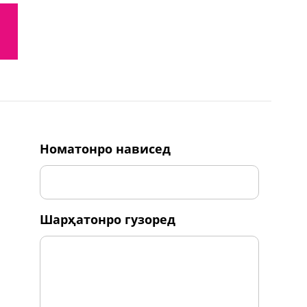
номатонро нависед
шарҳатонро гузоред