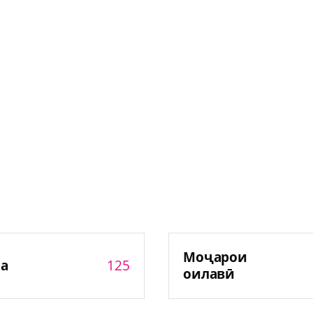
Моҷарои
125
а
оилавӣ