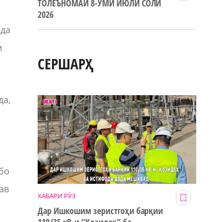
ТОЛЕЪНОМАИ 8-УМИ ИЮЛИ СОЛИ
2026
ида
и
СЕРШАРҲ
да,
бо
ав
ХАБАРИ РӮЗ
Дар Ишкошим зеристгоҳи барқии