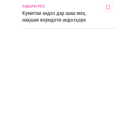
ХАБАРИ РӮЗ
Кумитаи андоз дар шаш моҳ
нақшаи воридоти андозҳоро
123% иҷро кард