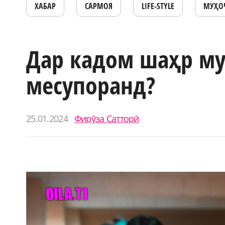
ХАБАР
САРМОЯ
LIFE-STYLE
МУҲО
Дар кадом шаҳр му
месупоранд?
25.01.2024
Фирӯза Сатторӣ