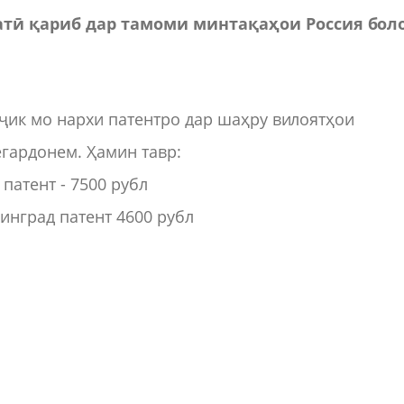
тӣ қариб дар тамоми минтақаҳои Россия бол
ҷик мо нархи патентро дар шаҳру вилоятҳои
гардонем. Ҳамин тавр:
патент - 7500 рубл
инград патент 4600 рубл