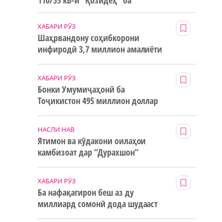
110/35 кВ-и “Қозидеҳ” ба
истифода дода мешавад
ХАБАРИ РӮЗ
Шаҳрвандону соҳибкорони
инфиродӣ 3,7 миллион амалиёти
ғайринақдӣ анҷом додаанд
ХАБАРИ РӮЗ
Бонки Умумиҷаҳонӣ ба
Тоҷикистон 495 миллион доллар
маблағи грантӣ додааст
НАСЛИ НАВ
Ятимон ва кӯдакони оилаҳои
камбизоат дар “Дурахшон”
истироҳат мекунанд
ХАБАРИ РӮЗ
Ба нафақагирон беш аз ду
миллиард сомонӣ дода шудааст