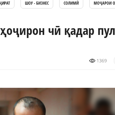
ҶИРАТ
ШОУ - БИЗНЕС
СОЛИМӢ
МОҶАРОИ 
ҳоҷирон чӣ қадар пу
1369