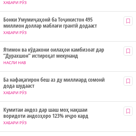
ХАБАРИ РӮЗ
Бонки Умумиҷаҳонӣ ба Тоҷикистон 495
миллион доллар маблағи грантӣ додааст
ХАБАРИ РӮЗ
Ятимон ва кӯдакони оилаҳои камбизоат дар
“Дурахшон” истироҳат мекунанд
НАСЛИ НАВ
Ба нафақагирон беш аз ду миллиард сомонӣ
дода шудааст
ХАБАРИ РӮЗ
Кумитаи андоз дар шаш моҳ нақшаи
воридоти андозҳоро 123% иҷро кард
ХАБАРИ РӮЗ