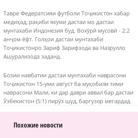
Тавре Федератсияи футболи Тоҷикистон хабар
медиҳад, рақиби якуми дастаи мо дастаи
мунтахаби Индонезия буд. Вохӯрӣ мусовӣ - 2:2
анҷом ёфт. Голҳои дастаи мунтахаби
Тоҷикистонро Зариф Зарифзода ва Назрулло
Ашурализода заданд.
Бозии навбатии дастаи мунтахаби наврасони
Тоҷикистон 15-уми август ба муқобили тими
наврасони Мали, ки дар даври аввал бар дастаи
Ӯзбекистон (5:1) пирӯз шуд, баргузор мегардад.
Похожие новости