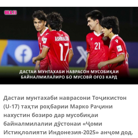
Дастаи мунтахаби наврасони Тоҷикистон
(U-17) таҳти роҳбарии Марко Раҷини
нахустин бозиро дар мусобиқаи
байналмилалии дӯстонаи «Ҷоми
Истиқлолияти Индонезия-2025» анҷом дод.