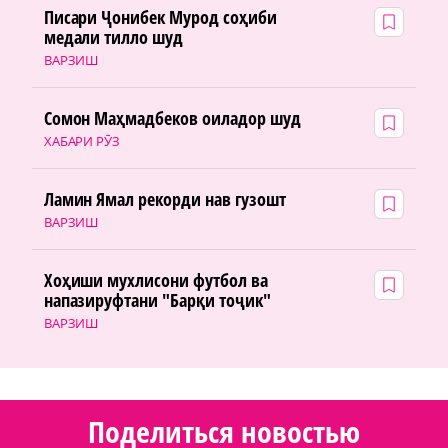
Писари Ҷонибек Мурод соҳиби
медали тилло шуд
ВАРЗИШ
Сомон Маҳмадбеков оиладор шуд
ХАБАРИ РӮЗ
Ламин Ямал рекорди нав гузошт
ВАРЗИШ
Хоҳиши мухлисони футбол ва
напазируфтани "Барқи тоҷик"
ВАРЗИШ
Поделиться новостью