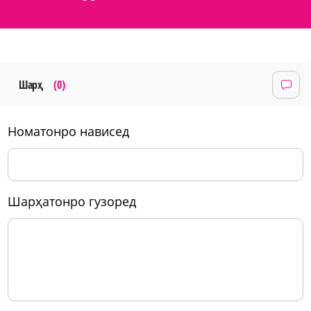
Шарҳ
(0)
номатонро нависед
шарҳатонро гузоред