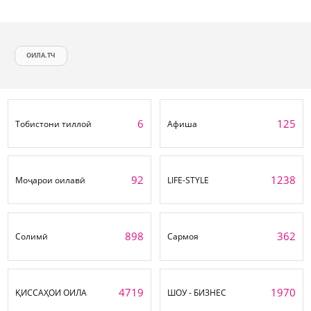
ОИЛА.ТЧ
6
125
Тобистони тиллоӣ
Афиша
92
1238
Моҷарои оилавӣ
LIFE-STYLE
898
362
Солимӣ
Сармоя
4719
1970
ҚИССАҲОИ ОИЛА
ШОУ - БИЗНЕС