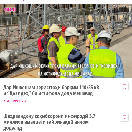
Дар Ишкошим зеристгоҳи барқии 110/35 кВ-
и “Қозидеҳ” ба истифода дода мешавад
ХАБАРИ РӮЗ
Шаҳрвандону соҳибкорони инфиродӣ 3,7
миллион амалиёти ғайринақдӣ анҷом
додаанд