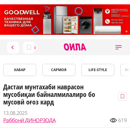
ХАБАР
САРМОЯ
LIFE-STYLE
М
Дастаи мунтахаби наврасон
мусобиқаи байналмилалиро бо
мусовӣ оғоз кард
13.08.2025
Раббонӣ ДИНОРЗОДА
619