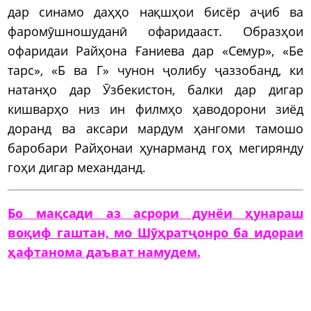
дар синамо даҳҳо нақшҳои бисёр аҷиб ва
фаромӯшношуданӣ офаридааст. Образҳои
офаридаи Райҳона Ғаниева дар «Семур», «Бе
тарс», «Б ва Г» чунон ҷолибу ҷаззобанд, ки
натанҳо дар Ӯзбекистон, балки дар дигар
кишварҳо низ ин филмҳо ҳаводорони зиёд
доранд ва аксари мардум ҳангоми тамошо
баробари Райҳонаи ҳунарманд гоҳ мегирянду
гоҳи дигар механданд.
Бо мақсади аз асрори дунёи ҳунараш
воқиф гаштан, мо Шӯҳратҷонро ба идораи
ҳафтанома даъват намудем.