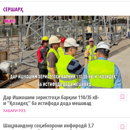
СЕРШАРҲ
Дар Ишкошим зеристгоҳи барқии 110/35 кВ-
и “Қозидеҳ” ба истифода дода мешавад
ХАБАРИ РӮЗ
Шаҳрвандону соҳибкорони инфиродӣ 3,7