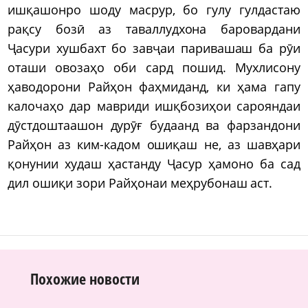
ишқашонро шоду масрур, бо гулу гулдастаю
рақсу бозӣ аз таваллудхона баровардани
Ҷасури хушбахт бо завҷаи паривашаш ба рӯи
оташи овозаҳо оби сард пошид. Мухлисону
ҳаводорони Райҳон фаҳмиданд, ки ҳама гапу
калочаҳо дар мавриди ишқбозиҳои сарояндаи
дӯстдоштаашон дурӯғ будаанд ва фарзандони
Райҳон аз ким-кадом ошиқаш не, аз шавҳари
қонунии худаш ҳастанду Ҷасур ҳамоно ба сад
дил ошиқи зори Райҳонаи меҳрубонаш аст.
Похожие новости