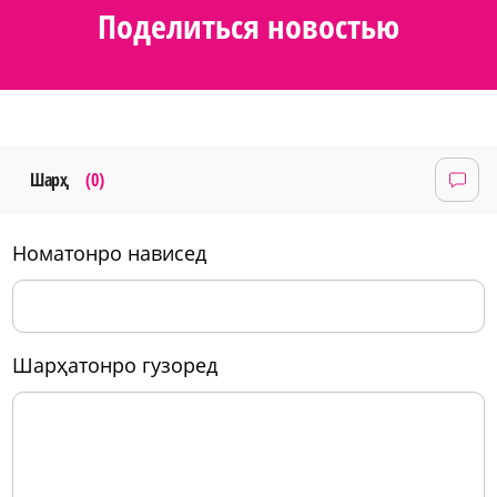
Поделиться новостью
Шарҳ
(0)
номатонро нависед
шарҳатонро гузоред