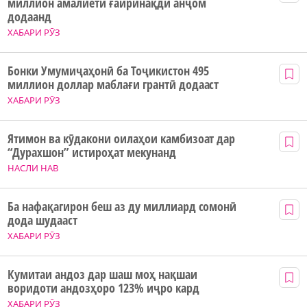
миллион амалиёти ғайринақдӣ анҷом
додаанд
ХАБАРИ РӮЗ
Бонки Умумиҷаҳонӣ ба Тоҷикистон 495
миллион доллар маблағи грантӣ додааст
ХАБАРИ РӮЗ
Ятимон ва кӯдакони оилаҳои камбизоат дар
“Дурахшон” истироҳат мекунанд
НАСЛИ НАВ
Ба нафақагирон беш аз ду миллиард сомонӣ
дода шудааст
ХАБАРИ РӮЗ
Кумитаи андоз дар шаш моҳ нақшаи
воридоти андозҳоро 123% иҷро кард
ХАБАРИ РӮЗ