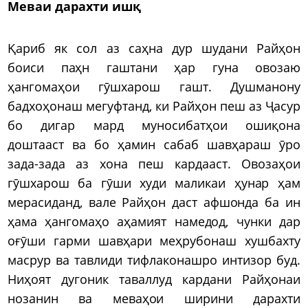
Меваи дарахти ишқ
Қариб як сол аз саҳна дур шудани Райҳон
боиси паҳн гаштани ҳар гуна овозаю
ҳангомаҳои гӯшхарош гашт. Душманону
бадхоҳонаш мегуфтанд, ки Райҳон пеш аз Ҷасур
бо дигар мард муносибатҳои ошиқона
доштааст ва бо ҳамин сабаб шавҳараш ӯро
зада-зада аз хона пеш кардааст. Овозаҳои
гӯшхарош ба гӯши худи маликаи ҳунар ҳам
мерасиданд, вале Райҳон даст афшонда ба ин
ҳама ҳангомаҳо аҳамият намедод, чунки дар
оғӯши гарми шавҳари меҳрубонаш хушбахту
масрур ва тавлиди тифлаконашро интизор буд.
Ниҳоят дугоник таваллуд кардани Райҳонаи
нозанин ва меваҳои ширини дарахти