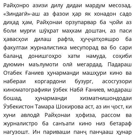
Райҳонро азизи дилу дидаи мардум месозад.
«Зиндагӣ»-аш аз фазои ҳар як хонадон садо
диҳад ҳам, Райҳонаи орзупарвар ба ҷойи аз
боли мурғи шӯҳрат маҳкам доштан, аз паси
ҳавасҳои дилаш рафта, ҳуҷҷатҳояшро ба
факултаи журналистика месупорад ва бо сари
баланд донишгоҳро хатм намуда, соҳиби
дуюмин маълумоти олӣ мегардад. Падараш
Отабек Ғаниев ҳунарманди машҳури кино ва
набераи коргардони бузург, асосгузори
киноматографияи ӯзбек Набӣ Ғаниев, модараш
бошад, ҳунарманди хизматнишондодаи
Ӯзбекистон Тамара Шокирова аст, аз ин ҷост, ки
хуни авлодӣ Райҳонаи ҳофиза, рассом ва
журналистро ба санъати кино низ бетараф
нагузошт. Ин париваши панҷ панҷааш ҳунар