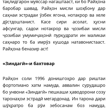
тақлидгарон муяссар нагаштааст, ки бо Райҳона
баробар шавад. Райҳон мисли шоҳбону дар
саҳнаи эстрадаи ӯзбек ягона, нотакрор ва хеле
дӯстдоштанист. Касе сири асолат, ҳусни
афсунгар, садои нотакрор ва ҷозибаи мисли
ҷозибаи умумиҷаҳонӣ пурқудрати ин маликаи
саҳнаро то ба имрӯз кушода натавонистааст.
Райҳона беназир аст!
«Зиндагӣ»-и бахтовар
Райҳон соли 1996 донишгоҳро дар риштаи
фортопиано хатм намуда, аввалин сурудашро
бо унвони «Зиндагӣ» пешкаши ҳаводорони созу
таронаҳои эстрадӣ мегардонад. Ин тарона дари
шӯҳратро ба рӯи зебосанам боз намуда,