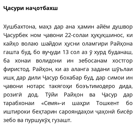
Ҷасури наҷотбахш
Хушбахтона, маҳз дар ана ҳамин айём душвор
Ҷасурбек ном ҷавони 22-солаи ҳуқуқшинос, ки
кайҳо волаю шайдои ҳусни оламгири Райҳона
гашта буд, бо вуҷуди 13 сол аз ӯ хурд буданаш,
ба хонаи волидони ин зебосанам хостгор
фиристод. Райҳон, ки аз аланга задани шӯълаи
ишқ дар дили Ҷасур бохабар буд, дар симои ин
ҷавони нотарс такягоҳи боэътимодеро дида,
розигӣ дод. Тӯйи Райҳон ва Ҷасур дар
тарабхонаи «Семя»-и шаҳри Тошкент бо
иштироки беҳтарин сарояндаҳои ҷаҳонӣ бисёр
зебо ва пуршукӯҳ гузашт.