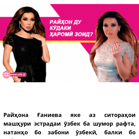
Райҳона Ғаниева яке аз ситораҳои
машҳури эстрадаи ӯзбек ба шумор рафта,
натанҳо бо забони ӯзбекӣ, балки бо