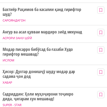
Бахтиёр Раҳимов ба касалии қанд гирифтор
шуд?
САРОЯНДАГОН
Ангур ва асал қувваи мардиро зиёд мекунад
АСРОРИ ЗАНУ ШӮӢ
Модар писарро бибӯсад ба ғазаби Худо
гирифтор мешавад?
ИСЛОМ
Ҳисор: Духтар донишҷӯ шуду модар дар
садама ҷон дод
ХАБАР
Садриддин: Ҳоли муҳоҷирони тоҷикро
дида, ҷигарам хун мешавад!
SUPER - STAR