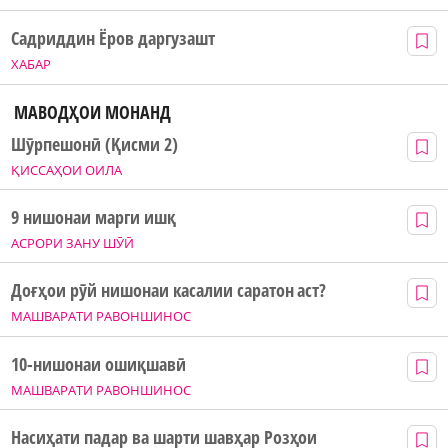
Садриддин Ёров даргузашт
ХАБАР
МАВОДҲОИ МОНАНД
Шӯрпешонӣ (Қисми 2)
ҚИССАҲОИ ОИЛА
9 нишонаи марги ишқ
АСРОРИ ЗАНУ ШӮӢ
Доғҳои рӯй нишонаи касалии саратон аст?
МАШВАРАТИ РАВОНШИНОС
10-нишонаи ошиқшавӣ
МАШВАРАТИ РАВОНШИНОС
Насиҳати падар ва шарти шавҳар Розҳои