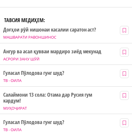
ТАВСИЯ МЕДИҲЕМ:
Доғҳои рӯй нишонаи касалии саратон аст?
МАШВАРАТИ РАВОНШИНОС
Ангур ва асал қувваи мардиро зиёд мекунад
АСРОРИ ЗАНУ ШӮӢ
Гуласал Пӯлодова гунг шуд?
ТВ - ОИЛА
Салаймони 13 сола: Отама дар Русия гум
кардум!
МУҲОҶИРАТ
Гуласал Пӯлодова гунг шуд?
ТВ - ОИЛА