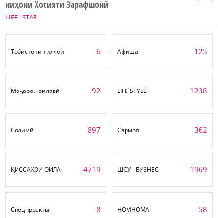
ниҳони Хосияти Зарафшонӣ
LIFE - STAR
6
125
Тобистони тиллоӣ
Афиша
92
1238
Моҷарои оилавӣ
LIFE-STYLE
897
362
Солимӣ
Сармоя
4719
1969
ҚИССАҲОИ ОИЛА
ШОУ - БИЗНЕС
8
58
Спецпроекты
НОМНОМА