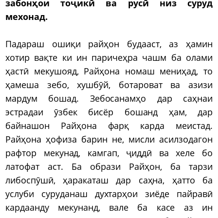
забонҳои тоҷикӣ ва русӣ низ суруд
мехонад.
Падараш ошиқи райҳон будааст, аз ҳамин
хотир вақте ки ин паричеҳра чашм ба олами
ҳастӣ мекушояд, Райҳона номаш мениҳад, то
ҳамеша зебо, хушбӯй, ботароват ва азизи
мардум бошад. Зебосанамҳо дар саҳнаи
эстрадаи ӯзбек бисёр бошанд ҳам, дар
байнашон Райҳона фарқ карда меистад.
Райҳона ҳофиза барин не, мисли асилзодагон
рафтор мекунад, камгап, ҷиддӣ ва хеле бо
латофат аст. Ба образи Райҳон, ба тарзи
либоспӯшӣ, ҳаракаташ дар саҳна, ҳатто ба
услуби суруданаш духтарҳои зиёде пайравӣ
кардаанду мекунанд, вале ба касе аз ин