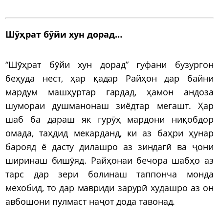
Шӯҳрат бӯйи хун дорад…
“Шӯҳрат бӯйи хун дорад” гуфани бузургон
беҳуда нест, ҳар қадар Райҳон дар байни
мардум машҳуртар гардад, ҳамон андоза
шумораи душманонаш зиёдтар мегашт. Ҳар
шаб ба дараш як гурӯҳ мардони ниқобдор
омада, таҳдид мекарданд, ки аз баҳри ҳунар
барояд ё дасту дилашро аз зиндагӣ ва ҷони
ширинаш бишӯяд. Райҳонаи бечора шабҳо аз
тарс дар зери болинаш таппонча монда
мехобид, то дар мавриди зарурӣ худашро аз он
авбошони пулмаст наҷот дода тавонад.