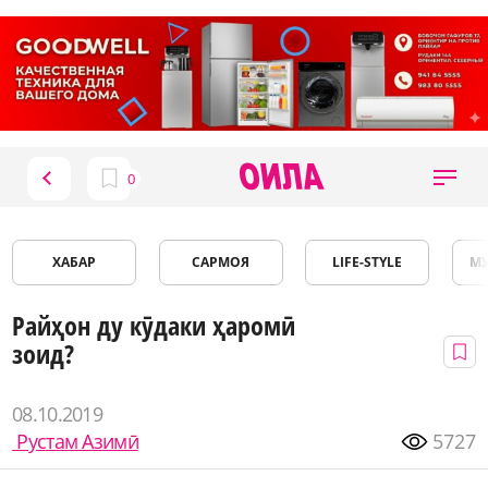
ХАБАР
САРМОЯ
LIFE-STYLE
М
Райҳон ду кӯдаки ҳаромӣ
зоид?
08.10.2019
Рустам Азимӣ
5727